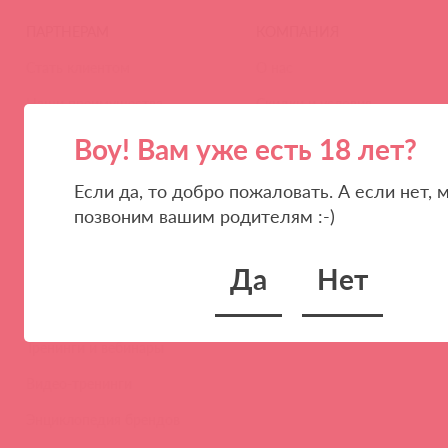
ПАРТНЕРАМ
КОМПАНИЯ
Стать клиентом
О нас
Наши преимущества
Скидки и условия
Новости
Воу! Вам уже есть 18 лет?
Контакты
Если да, то добро пожаловать. А если нет, 
Вакансии
позвоним вашим родителям :-)
Тайфест
Да
Нет
ОБУЧЕНИЕ
Тренинги и вебинары
Видео-тренинги
Энциклопедия брендов