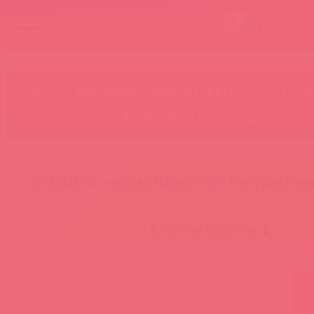
Бренды
Категории
Новинки
БАДы
Скидки до
Акции
Лидеры
Товар в пути
😚 БАД за покупку Шунги 😚
⚡ Интерактивн
🕯️ Свечи за рубль 🕯️
главная
каталог
тестеры