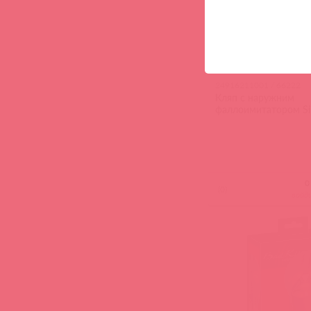
24916211001 / 66222
Кляп с наружним
фаллоимитатором Sil
(
0
)
войд