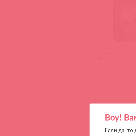
4413-23 PD / 37119
Кляп Fetish Fantasy S
Edition
(
0
)
войд
8 в пути
Воу! Ва
Если да, то