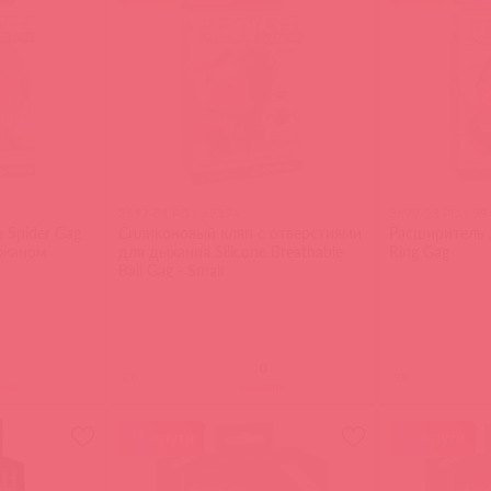
3697-01 PD / 62374
3699-23 PD / 39
 Spider Gag
Силиконовый кляп с отверстиями
Расширитель д
ожаном
для дыхания Silicone Breathable
Ring Gag
Ball Gag - Small
(
0
)
(
0
)
ите
войдите
15 в пути
10 в пути