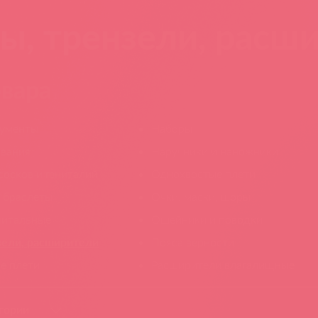
ы, трензели, расш
овара
ументы
Наборы
вания
Наручники и наножники
осков и гениталий
Однохвостые плети
и браслеты
Очки, маски, шоры
нитальные
Ошейники и поводки
зели, расширители
Пояса верности
е плети
Расширители влагалищные
гории