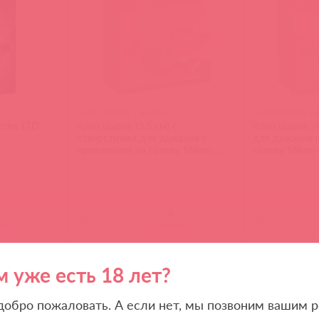
24915751001 / 66180
24915831001 / 
eries LTD
Кляп шарик (3,5 см) с
Кляп шарик (4
отверстиями для дыхания с
для дыхания 
креплением на голову Silikon-
голову Silikon
Knebel small
(
0
)
(
0
)
ите
войдите
8 в пути
5 в пут
м уже есть 18 лет?
 добро пожаловать. А если нет, мы позвоним вашим р