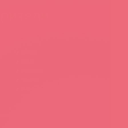
ирители
Сбруи
Стэки
Фиксации
Чокеры
Шлепалки, щекоталки, хлопушки