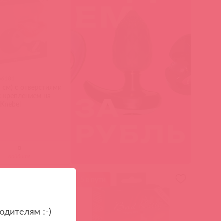
66181
 см) с отверстиями
с креплением на
-Knebel
войдите
и
5 в пути
одителям :-)