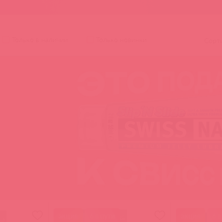
Orion
Sitabella
Concorde
One-Dc
Эль Мято
Только в наличии
Только новинки
Сорт
акция
6 в пути
акция
6 в