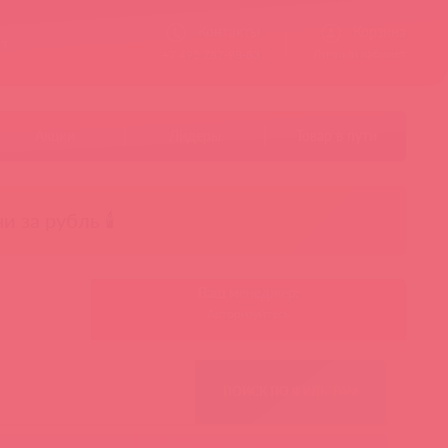
Контакты
Корзина
ст
Личный кабинет
+7 495 787-98-83
Акции
Лидеры
Товар в пути
чи за рубль 🕯️
Ваш менеджер:
Авторизуйтесь
ПОИСК ПО ФИЛЬТРАМ