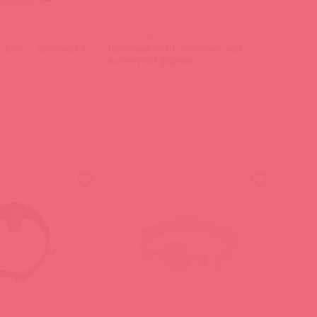
3093-1 / 83655
 кляп с вставкой в
Кожаный кляп, классической
вытянутой формы
(
0
)
войдите
войдите