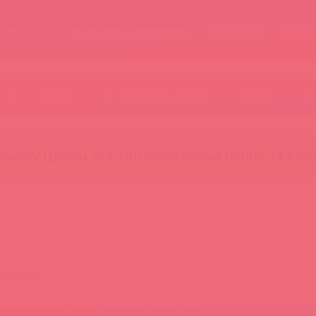
Новости
Энциклопедия брендов
Обучение
Тайфе
БАДы
Скидки до -50%
Гляньте
окупку Шунги 😚
⚡ Интерактивный набор ⚡
🕯️ Све