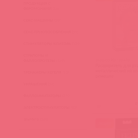
ПРОДУКЦИЯ С
ФЕРОМОНАМИ
(16)
СЕКС-МАШИНЫ
(28)
СЕКС-ПРИСПОСОБЛЕНИЯ
(22)
СТИМУЛЯТОРЫ КЛИТОРА
(129)
СТРАПОНЫ И
3630-00 PD / 33470
ФАЛЛОПРОТЕЗЫ
(149)
Расширитель для рта
металлический на к
ТРЕНАЖЕРЫ КЕГЕЛЯ
(22)
ремешке
УКРАШЕНИЯ
(24)
ФАЛЛОИМИТАТОРЫ
(270)
(
0
)
ЭЛЕКТРОСТИМУЛЯТОРЫ
(83)
войд
ЭльМято
(108)
акция