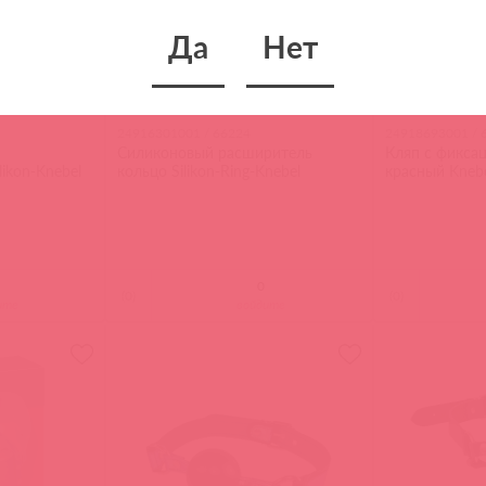
Да
Нет
24916301001 / 66224
24918693001 / 
Силиконовый расширитель
Кляп с фиксац
ikon-Knebel
кольцо Silikon-Ring-Knebel
красный Kneb
(
0
)
(
0
)
ите
войдите