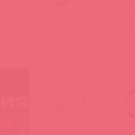
3009-1 / 83568
3090-1 / 83651
ержкой
Расширитель-кольцо черный с
Трансформер -
фиксацией-сбруей на голову
виде фаллоса
(
0
)
(
0
)
ите
войдите