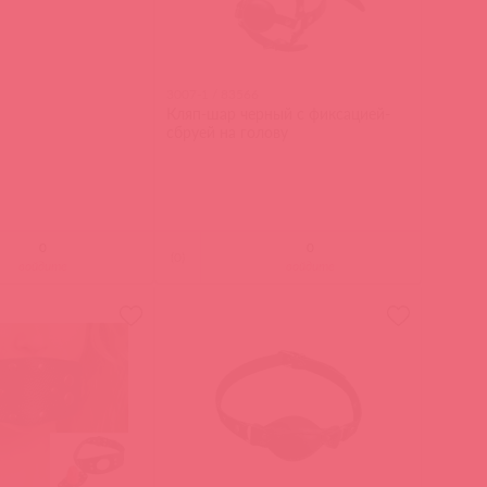
3007-1 / 83566
Кляп-шар черный с фиксацией-
сбруей на голову
(
0
)
войдите
войдите