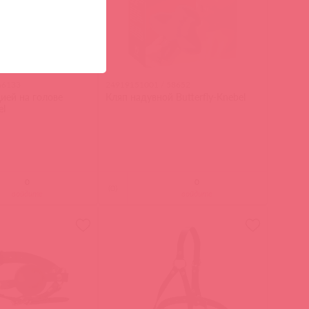
66133
24919151001 / 58652
ией на голове
Кляп надувной Butterfly-Knebel
el
(
0
)
войдите
войдите