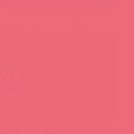
ировать по
 пути
акция