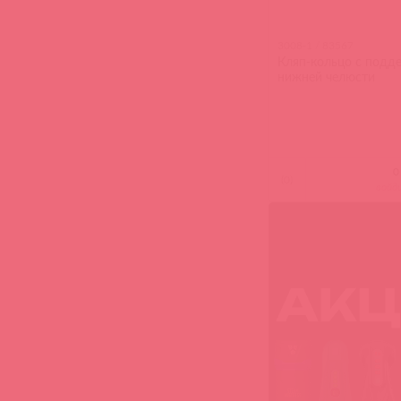
3008-1 / 83567
Кляп-кольцо с подд
нижней челюсти
(
0
)
войд