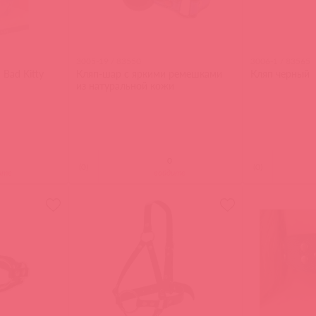
3005-19 / 83550
3006-1 / 83565
Bad Kitty
Кляп-шар с яркими ремешками
Кляп черный
из натуральной кожи
(
0
)
(
0
)
ите
войдите