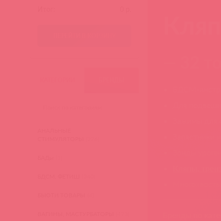
Итог:
0
р.
Кляп
ПЕРЕЙТИ В КОРЗИНУ
— 32 т
КАТЕГОРИИ
БРЕНДЫ
БДСМ-инстр
Для подвеши
Зажимы для с
АНАЛЬНЫЕ
Запястники 
СТИМУЛЯТОРЫ
(276)
Зонды уроге
БАДы
(3)
Кляпы, трен
БДСМ, ФЕТИШ
(340)
Многохвосты
БЬЮТИ ТОВАРЫ
(4)
ВАГИНЫ, МАСТУРБАТОРЫ
(473)
Бренды по кате