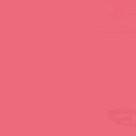
24933731001 / 90697
Намордник с кляпом 
(
0
)
войд