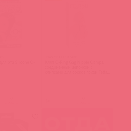
456
3845-23 PD / 37438
ля рта Silicone O-
Кляп O-Ring Gag Nipple Clamps,
соединенный цепочкой с
клипсами для сосков груди Fetish
Fantasy без бюстгалтера
(
0
)
войдите
войдите