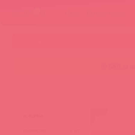
О нас
Каталог товаров
Бренды
Категории
Новинки
😚 БАД за п
главная
каталог
бдсм, фетиш
КОРЗИНА
Количество:
0
шт.