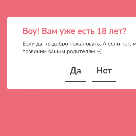
Наши преимущества
Скидки и условия
Новости
Воу! Вам уже есть 18 лет?
Контакты
Если да, то добро пожаловать. А если нет, 
Вакансии
позвоним вашим родителям :-)
Тайфест
Да
Нет
ОБУЧЕНИЕ
Тренинги и вебинары
Видео-тренинги
Энциклопедия брендов
FAQ