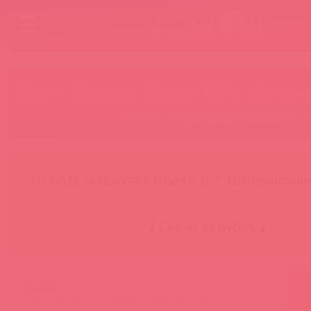
Бренды
Категории
Новинки
БАДы
Скидки до
Акции
Лидеры
Товар в пути
😚 БАД за покупку Шунги 😚
⚡ Интерактивн
🕯️ Свечи за рубль 🕯️
главная
юридическая информация - заметки юриста