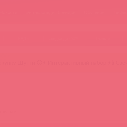
Новости
Энциклопедия брендов
Обучение
Тайфе
БАДы
Скидки до -50%
Гляньте
окупку Шунги 😚
⚡ Интерактивный набор ⚡
🕯️ Све