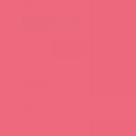
Итог:
0
р.
Укра
ПЕРЕЙТИ В КОРЗИНУ
— 8 то
КАТЕГОРИИ
БРЕНДЫ
Парики
Украшения дл
АНАЛЬНЫЕ
Бренды по кате
СТИМУЛЯТОРЫ
(276)
БАДы
(3)
Pipedream
БДСМ, ФЕТИШ
(340)
Всего 8 товаров
БЬЮТИ ТОВАРЫ
(4)
ВАГИНЫ, МАСТУРБАТОРЫ
(473)