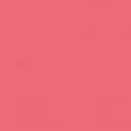
(
0
)
войд
1
ПАРТНЕРАМ
КОМПАНИЯ
Стать клиентом
О нас
Наши преимущества
Скидки и услов