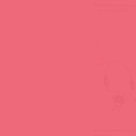
Виброзажимы на сос
управления FLIRT
(
0
)
войд
TG-N1 / 92897
Интерактивные виб
соски N1