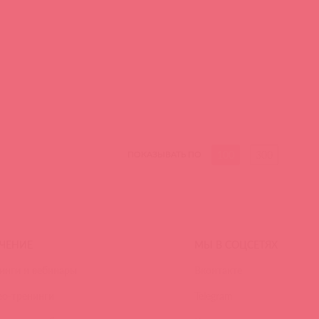
100
300
ПОКАЗЫВАТЬ ПО
ЧЕНИЕ
МЫ В СОЦСЕТЯХ
инги и вебинары
Вконтакте
ео-тренинги
Telegram