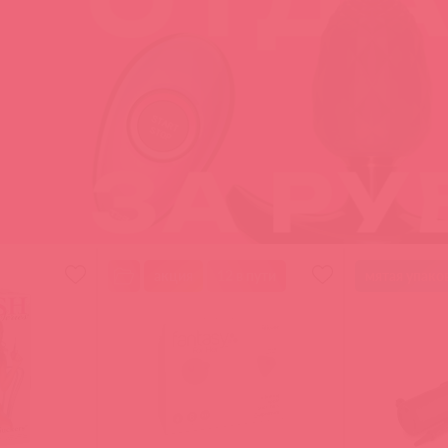
акция
12 в пути
мятая упако