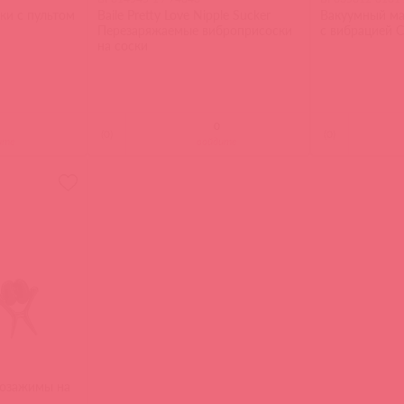
ки с пультом
Baile Pretty Love Nipple Sucker
Вакуумный ма
Перезаряжаемые виброприсоски
с вибрацией C
на соски
(
0
)
(
0
)
ите
войдите
розажимы на