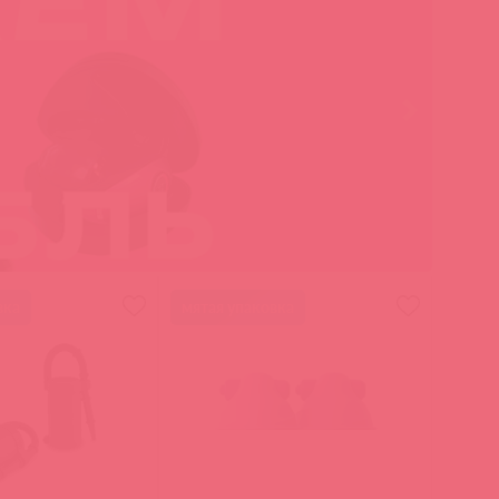
вка
мятая упаковка