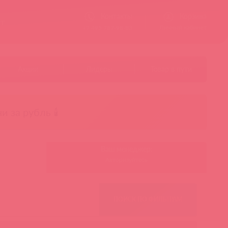
Контакты
Корзина
ст
Личный кабинет
+7 495 787-98-83
Акции
Лидеры
Товар в пути
чи за рубль 🕯️
Ваш менеджер:
Авторизуйтесь
ПОИСК ПО ФИЛЬТРАМ