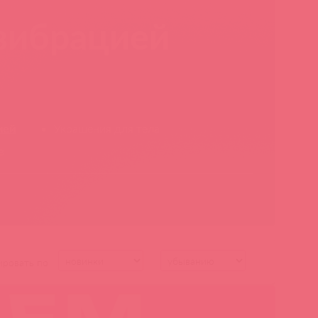
 вибрацией
ией
Украшения для тела
в
ировать по