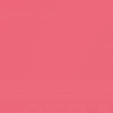
шения для груди с
варов
Украшения для груди с вибрац
я груди без вибрации
Украшения для половых органо
гории
Baile
Baile Pretty Love
Эль Мято
Tingon
Только в наличии
Только новинки
Сорт