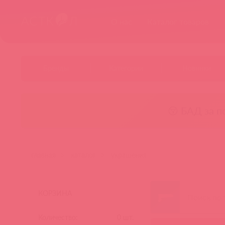
О нас
Каталог товаров
Бренды
Категории
Новинки
😚 БАД за п
главная
каталог
украшения
КОРЗИНА
Количество:
0
шт.