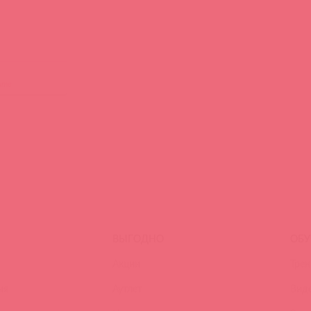
ите
ВЫГОДНО
ОБУ
Акции
Трен
ия
Аутлет
Вид