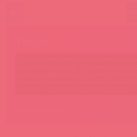
ПО
Tingon
— 4 товара
⚡ Если вы купите интерактивный автоматическ
мастурбатор
Тингон М2
, то мы вам дадим
инте
анальную вибропробку A1
по цене 1 рубль за ш
Получается отличный интерактивный набор. 
действует с 27 июля до 31 августа 2026 года.
Категории по бренду
ИНТЕРАКТИВНЫЕ ИГРУШКИ