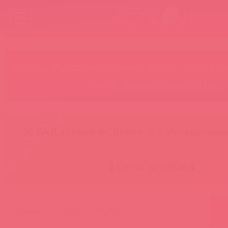
Бренды
Категории
Новинки
БАДы
Скидки до
Акции
Лидеры
Товар в пути
😚 БАД за покупку Шунги 😚
⚡ Интерактивн
🕯️ Свечи за рубль 🕯️
главная
каталог
tingon