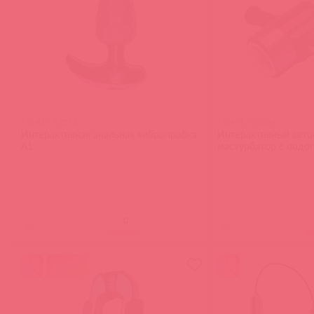
TG-A1 / 92898
TG-M1 / 92896
Интерактивная анальная вибропробка
Интерактивный авто
A1
мастурбатор с подо
(
0
)
(
0
)
войдите
в
акция