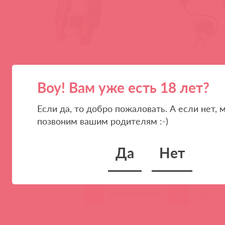
TG-M2 / 93295
TG-N1 / 92897
Интерактивный автоматический
Интерактивные вибр
Воу! Вам уже есть 18 лет?
мастурбатор M2
N1
Если да, то добро пожаловать. А если нет, 
позвоним вашим родителям :-)
(
0
)
(
0
)
Да
Нет
войдите
в
1
100
300
ПОКАЗЫВАТЬ ПО