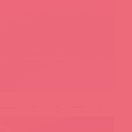
варов
Лубриканты с эффектами
Лубриканты-пролонгаторы
нове
Оральные лубриканты
ировать по