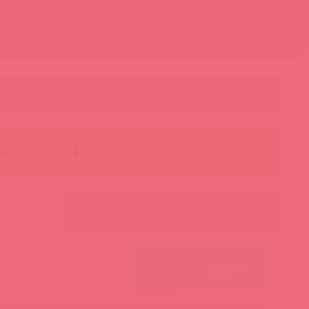
Контакты
Корзина
ст
Личный кабинет
+7 495 787-98-83
Акции
Лидеры
Товар в пути
чи за рубль 🕯️
Ваш менеджер:
Авторизуйтесь
ПОИСК ПО ФИЛЬТРАМ