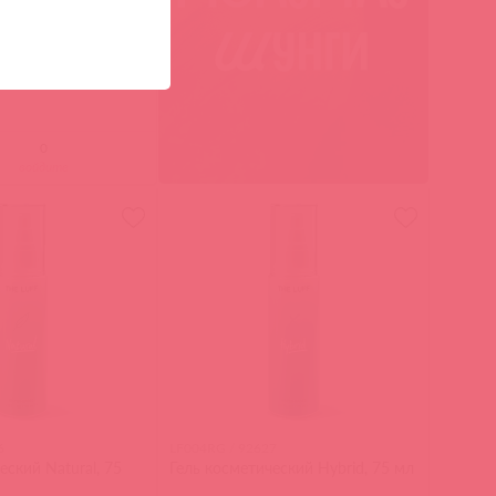
ь-смазка COOL SEX
войдите
6
LF004RG / 92627
еский Natural, 75
Гель косметический Hybrid, 75 мл