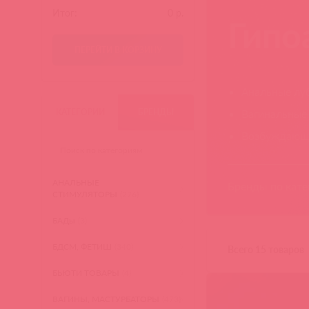
Итог:
0
р.
Гипо
ПЕРЕЙТИ В КОРЗИНУ
Анальные лу
КАТЕГОРИИ
БРЕНДЫ
Вагинальные
Возбуждающ
АНАЛЬНЫЕ
Бренды по кате
СТИМУЛЯТОРЫ
(276)
БАДы
(3)
BioMed-Nutriti
БДСМ, ФЕТИШ
(340)
Всего 15 товаров
БЬЮТИ ТОВАРЫ
(4)
ВАГИНЫ, МАСТУРБАТОРЫ
(473)