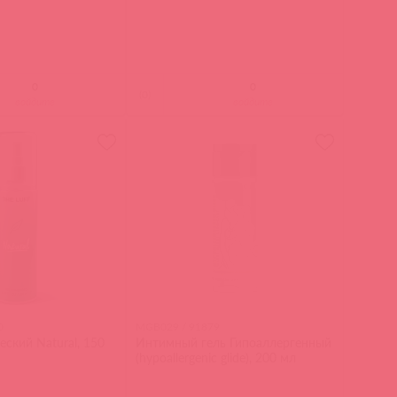
(
0
)
войдите
войдите
0
MGB029 / 91879
еский Natural, 150
Интимный гель Гипоаллергенный
(hypoallergenic glide), 200 мл