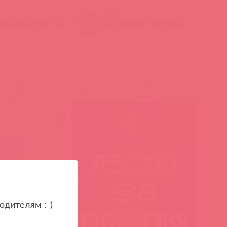
SNNAT8 / 93256
рикант All Natural,
Swiss Navy Лубрикант All Natural,
237 мл
(
0
)
войдите
войдите
одителям :-)
28