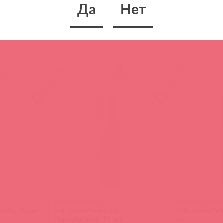
Да
Нет
ка SILICONE
Интимный гель-смазка
Интимный гел
UNIVERSAL SEX 30 мл
30 мл
(
0
)
(
0
)
ите
войдите
LF002RG / 92625
LF003RG / 9262
Nude, 75 мл
Гель косметический
Гель косметич
Hypoallergenic, 75 мл
мл