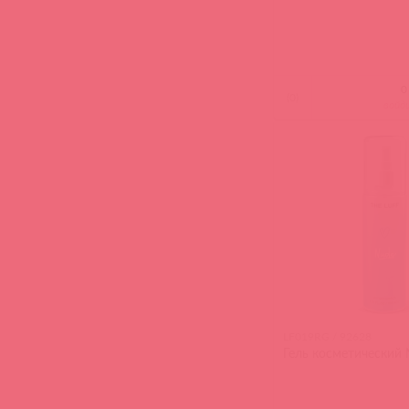
(
0
)
войд
LF019RG / 92628
Гель косметический 