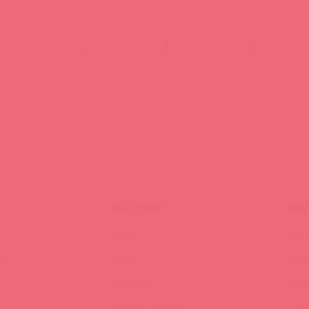
(
0
)
(
0
)
ите
войдите
ВЫГОДНО
ОБУ
Акции
Трен
ия
Аутлет
Вид
Новинки
Энц
Лидеры продаж
FAQ