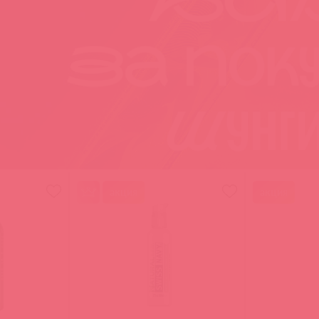
акция
акция