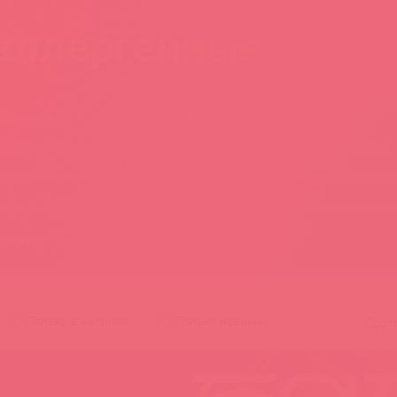
аллергенные
— 15 то
бриканты
Гипоаллергенные
 лубриканты
Лубриканты на водной основе
ие лубриканты
Лубриканты на силиконовой ос
гории
on
Миагра
The Luff
Swiss Navy
Только в наличии
Только новинки
Сорт