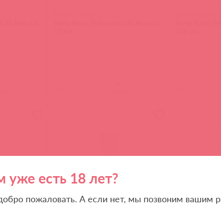
SNNAT2 / 93100
SNNAT4 / 93101
All Natural,
Swiss Navy Лубрикант All Natural,
Swiss Navy Луб
59 мл
118 мл
(
0
)
(
0
)
ите
войдите
м уже есть 18 лет?
 добро пожаловать. А если нет, мы позвоним вашим р
BMN-0060 / 83524
BMN-0064 / 835