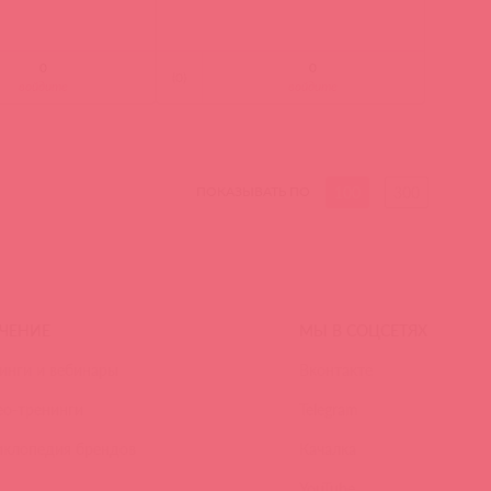
(
0
)
войдите
войдите
100
300
ПОКАЗЫВАТЬ ПО
ЧЕНИЕ
МЫ В СОЦСЕТЯХ
инги и вебинары
Вконтакте
ео-тренинги
Telegram
иклопедия брендов
Качалка
YouTube