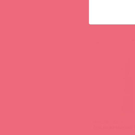
Интимная гель-смаз
GLIDE 100 мл
(
0
)
войд
LF001RG / 92624
Гель косметический 