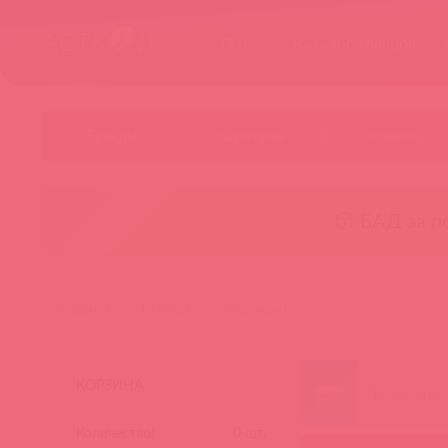
О нас
Каталог товаров
Бренды
Категории
Новинки
😚 БАД за п
главная
каталог
лубриканты
КОРЗИНА
Количество:
0
шт.