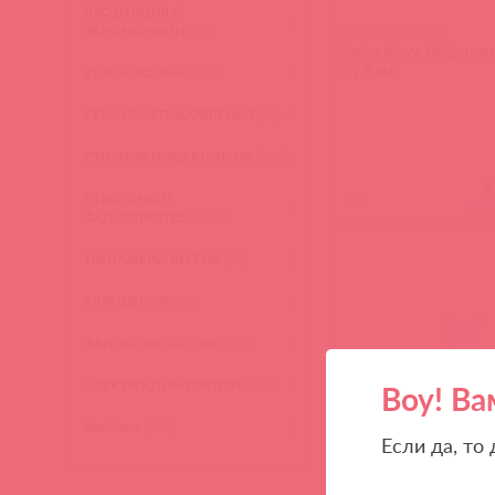
ПРОДУКЦИЯ С
ФЕРОМОНАМИ
(16)
SNNAT1 / 93099
Swiss Navy Лубрикант 
29,5 мл
СЕКС-МАШИНЫ
(28)
СЕКС-ПРИСПОСОБЛЕНИЯ
(22)
СТИМУЛЯТОРЫ КЛИТОРА
(127)
(
0
)
СТРАПОНЫ И
войд
ФАЛЛОПРОТЕЗЫ
(149)
ТРЕНАЖЕРЫ КЕГЕЛЯ
(22)
УКРАШЕНИЯ
(24)
ФАЛЛОИМИТАТОРЫ
(270)
ЭЛЕКТРОСТИМУЛЯТОРЫ
(83)
Воу! Ва
ЭльМято
(108)
Если да, то
BMN-0056 / 82660