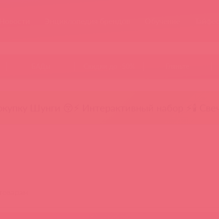
Новости
Энциклопедия брендов
Обучение
Тайфе
БАДы
Скидки до -50%
Гляньте
окупку Шунги 😚
⚡ Интерактивный набор ⚡
🕯️ Све