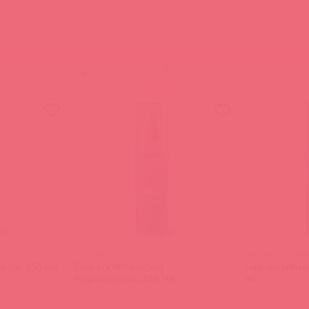
(
0
)
(
0
)
ите
войдите
LF020RG / 92629
LF021RG / 9263
Nude, 150 мл
Гель косметический
Гель косметич
Hypoallergenic, 150 мл
мл