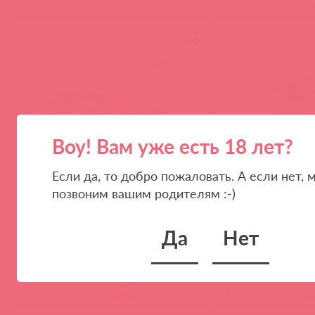
(
0
)
(
0
)
войдите
в
Воу! Вам уже есть 18 лет?
Если да, то добро пожаловать. А если нет, 
4212-2в / 88113
8067-1 / 87451
позвоним вашим родителям :-)
Плеть MIX, велюровая кожа, 47 см
Анальная пробка с п
Да
Нет
(
0
)
(
0
)
войдите
в