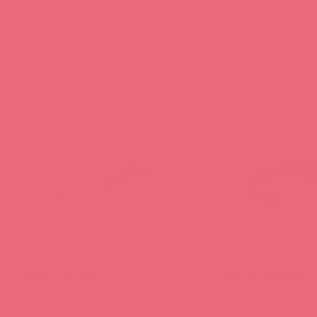
(
0
)
(
0
)
войдите
в
3020 / 84051
3367-1 / 87447
Флогер кистевой, 23 см
Плеть-флогерКласси