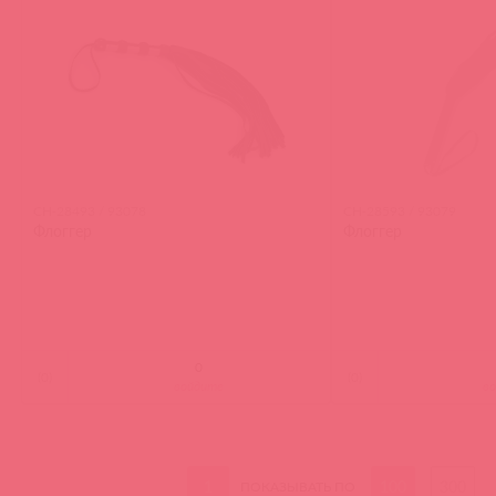
CH-28493 / 93078
CH-28593 / 93079
Флоггер
Флоггер
(
0
)
(
0
)
войдите
в
1
100
300
ПОКАЗЫВАТЬ ПО