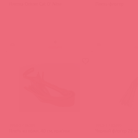
Плетка Deluxe Cat O' Nine
Плеть-флогер
(
0
)
(
0
)
войдите
в
3010-2 / 86201
3011-1 / 83685
Плеть из кожи, 40 см, красная
Черный флогер 22 х