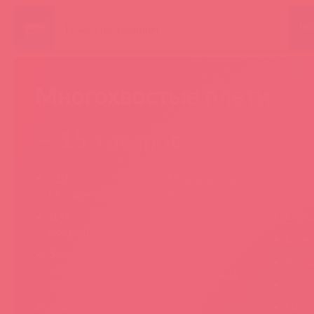
ПО
Многохвостые плети
— 15 товаров
БДСМ-
Многохвостые
Расш
инструменты
плети
влаг
Для
Наборы
Сбру
подвешивания
Наручники и
Стэк
Зажимы для
наножники
Фикс
сосков и
Однохвостые
Чоке
гениталий
плети
Шлеп
Запястники и
Очки, маски,