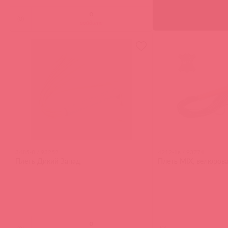
(
0
)
войдите
3485-8 / 93252
4212-1в / 93774
Плеть Дикий Запад
Плеть MIX, велюрова