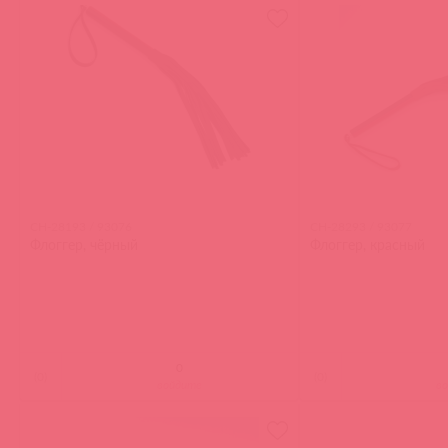
CH-28193 / 93076
CH-28293 / 93077
Флоггер, чёрный
Флоггер, красный
(
0
)
(
0
)
войдите
в