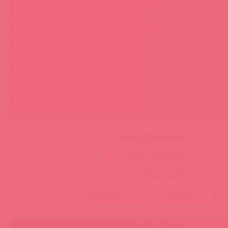
щеко
браслеты
шоры
хлоп
Зонды
Ошейники и
урогенитальные
поводки
Кляпы, трензели,
Пояса верности
расширители
Бренды по категории
Pipedream
Sitabella
Джага-Джага
Crazy H
Всего 15 товаров
Только в наличии
Только новинки