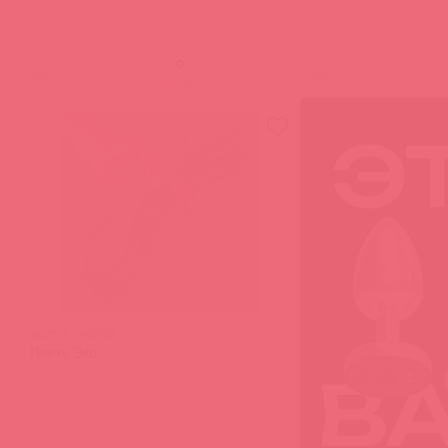
(
0
)
(
0
)
войдите
в
3475-1 / 93253
Плеть Эко