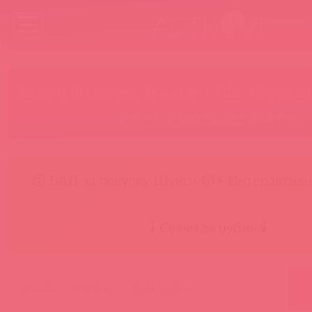
Бренды
Категории
Новинки
БАДы
Скидки до
Акции
Лидеры
Товар в пути
😚 БАД за покупку Шунги 😚
⚡ Интерактивн
🕯️ Свечи за рубль 🕯️
главная
каталог
бдсм, фетиш