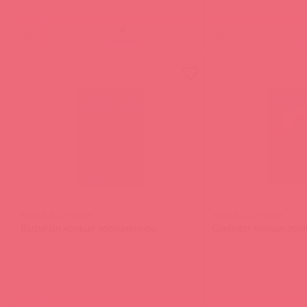
(
0
)
(
0
)
войдите
в
BM-CR-BA / 50485
BM-CR-GL / 50486
Barbarian кольцо эрекционное
Gladiator кольцо эр