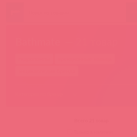
ПО
Bathmate
— 21 товар
гидропомпы
эрекционные кольца
энциклопедия бренда
Категории по бренду
НАСАДКИ И КОЛЬЦА
Всего 21 товар
Эрекционные кольца без
Только в наличии
вибрации