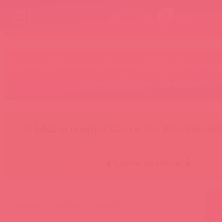
Бренды
Категории
Новинки
БАДы
Скидки до
Акции
Лидеры
Товар в пути
😚 БАД за покупку Шунги 😚
⚡ Интерактивн
🕯️ Свечи за рубль 🕯️
главная
каталог
bathmate