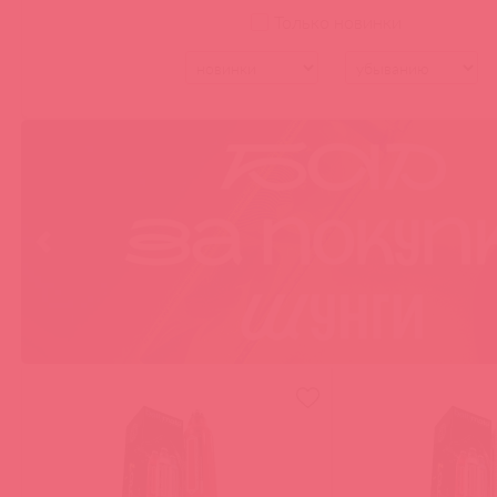
Эрекционные кольца с
Только новинки
вибрацией
ПОМПЫ
Гидропомпы
АНАЛЬНЫЕ СТИМУЛЯТОРЫ
Анальный душ
Массажеры простаты с
вибрацией
ВИБРОМАССАЖЕРЫ
Вибропули и яички
ВАГИНЫ, МАСТУРБАТОРЫ
Мастурбаторы с вибрацией