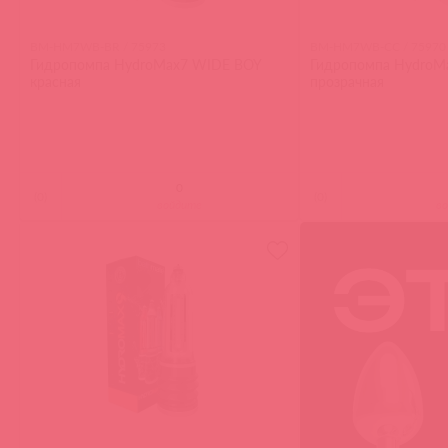
BM-HM7WB-BR / 75973
BM-HM7WB-CC / 75970
Гидропомпа HydroMax7 WIDE BOY
Гидропомпа HydroM
красная
прозрачная
(
0
)
(
0
)
войдите
в