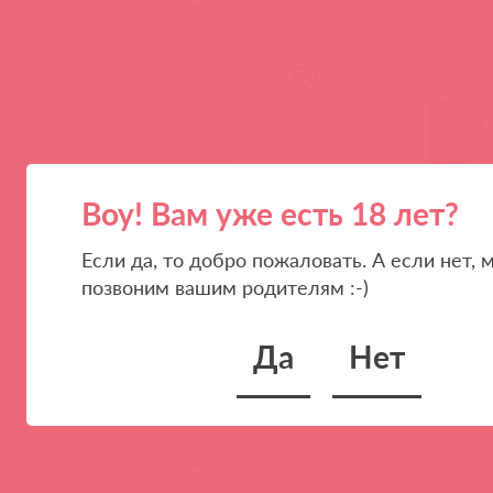
(
0
)
(
0
)
войдите
в
Воу! Вам уже есть 18 лет?
Если да, то добро пожаловать. А если нет, 
позвоним вашим родителям :-)
BM-CR-SP / 50487
BM-HM7-BR / 75968
Spartan кольцо эрекционное
BM-HM7-BR / Гидро
HydroMAX7 красная
Да
Нет
(
0
)
(
0
)
войдите
в