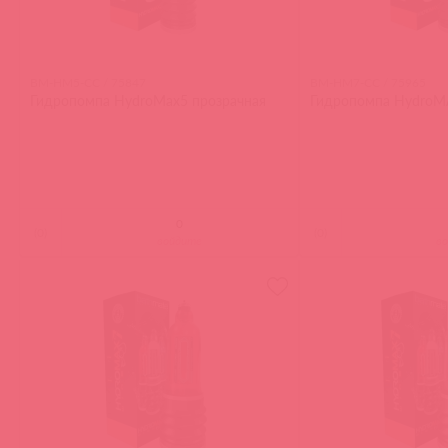
BM-HM5-CC / 75847
BM-HM7-CC / 75965
Гидропомпа HydroMax5 прозрачная
Гидропомпа HydroM
(
0
)
(
0
)
войдите
в