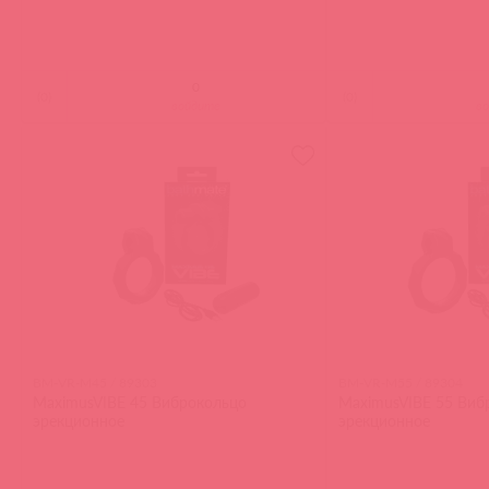
(
0
)
(
0
)
войдите
в
BM-VR-M45 / 89303
BM-VR-M55 / 89304
MaximusVIBE 45 Виброкольцо
MaximusVIBE 55 Виб
эрекционное
эрекционное