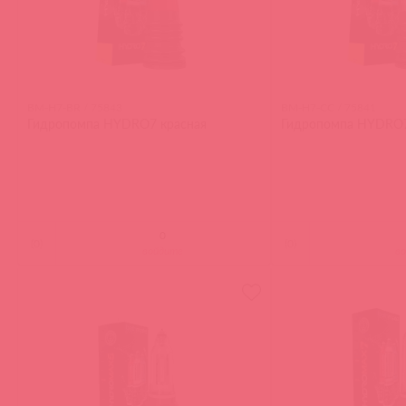
BM-H7-BR / 75843
BM-H7-CC / 75841
Гидропомпа HYDRO7 красная
Гидропомпа HYDRO7
(
0
)
(
0
)
войдите
в