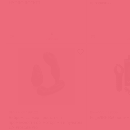
HYDRO ROCKET
прозрачная
(
0
)
(
0
)
войдите
в
BM-PM-SI / 88122
BM-V-VE / 89306
Вибромассажер простаты и
EdgeVIBE Вибростим
промежности с 3 моторами и пультом
ДУ Prostate Pro