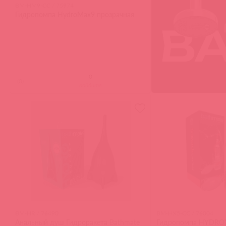
BM-HM9-CC / 75974
Гидропомпа HydroMax9 прозрачная
(
0
)
войдите
BM-HR / 76490
BM-HX5-CC / 76004
Анальный душ Гидроракета Bathmate
Гидропомпа HYDRO