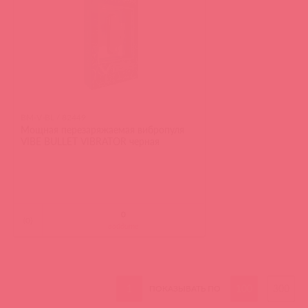
BM-V-BL / 82449
Мощная перезаряжаемая вибропуля
VIBE BULLET VIBRATOR черная
(
0
)
войдите
1
100
300
ПОКАЗЫВАТЬ ПО