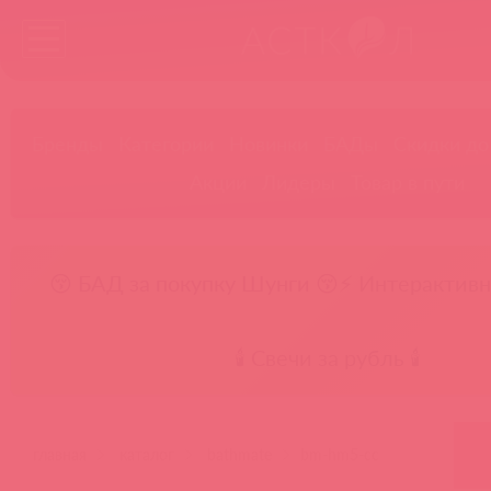
Бренды
Категории
Новинки
БАДы
Скидки до
Акции
Лидеры
Товар в пути
😚 БАД за покупку Шунги 😚
⚡ Интерактивн
🕯️ Свечи за рубль 🕯️
главная
каталог
bathmate
bm-hm5-cc