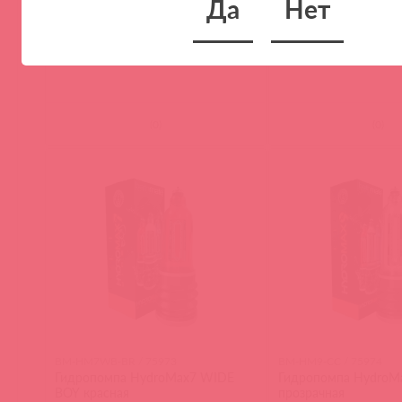
Да
Нет
Гидропомпа HydroMAX7
Гидропомпа HydroM
прозрачная
BOY прозрачная
(
0
)
(
0
)
BM-HM7WB-BR / 75973
BM-HM9-CC / 75974
Гидропомпа HydroMax7 WIDE
Гидропомпа HydroM
BOY красная
прозрачная