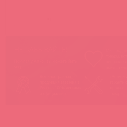
(
0
)
(
0
)
НЕ ЗАБЫВАЙТЕ!
Мы продае
товары, ко
Покупая у Astkol, вы можете быть
понравятс
уверены:
покупател
Вся иностранная
«Асткол-
продукция завезена в
гарантию
Россию 100% легально
продающ
и официально
товары