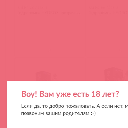
BM-H7-CC / 75841
BM-H7-BR / 75843
Гидропомпа HYDRO7 прозрачная
Гидропомпа HYDRO7
(
0
)
(
0
)
Воу! Вам уже есть 18 лет?
Если да, то добро пожаловать. А если нет, 
позвоним вашим родителям :-)
BM-HM7-CC / 75965
BM-HM7WB-CC / 75970