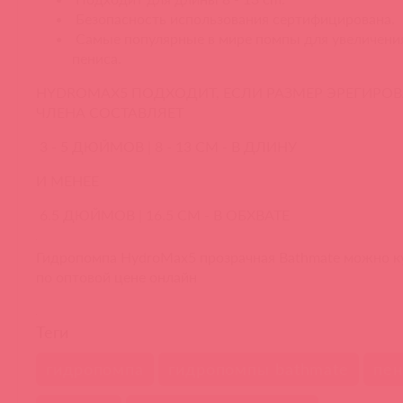
Безопасность использования сертифицирована.
Самые популярные в мире помпы для увеличени
пениса.
HYDROMAX5 ПОДХОДИТ, ЕСЛИ РАЗМЕР ЭРЕГИРО
ЧЛЕНА СОСТАВЛЯЕТ
3 - 5 ДЮЙМОВ | 8 - 13 СМ - В ДЛИНУ
И МЕНЕЕ
6.5 ДЮЙМОВ | 16.5 СМ - В ОБХВАТЕ
Гидропомпа HydroMax5 прозрачная Bathmate можно ку
по оптовой цене онлайн
Теги
гидропомпа
гидропомпы bathmate
пен