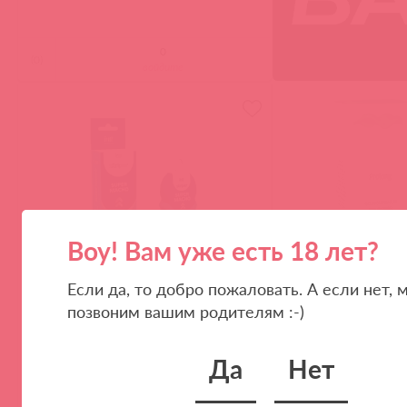
(
0
)
войдите
Воу! Вам уже есть 18 лет?
Если да, то добро пожаловать. А если нет, 
IN0623 / 91106
IN0137 / 91071
позвоним вашим родителям :-)
Массажный гель SUPER MACHO, 8 г
Увлажняющий гель 
Да
Нет