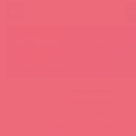
ПО
Intt Brazil
— 10 товаров
Категории по бренду
ИНТИМНАЯ КОСМЕТИКА
Всего 10 товаров
Стимулирующие гели
Только в наличии
Кремы для женщин
Кремы для мужчин
Только новинки
ЛУБРИКАНТЫ
Оральные лубриканты