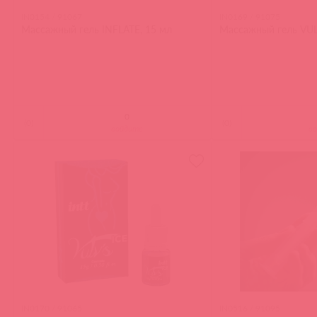
IN0154 / 91067
IN0169 / 91075
Массажный гель INFLATE, 15 мл
Массажный гель VU
(
0
)
(
0
)
войдите
в
IN0170 / 91065
IN0516 / 91095