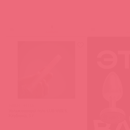
(
0
)
(
0
)
войдите
в
IN0520 / 91113
Увлажняющий гель LUB-VIBES,
Клубника, 5 г