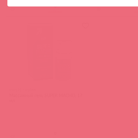
(
0
)
(
0
)
войдите
в
IN0175 / 91068
Массажный гель SUPER MACHO, 17
мл
(
0
)