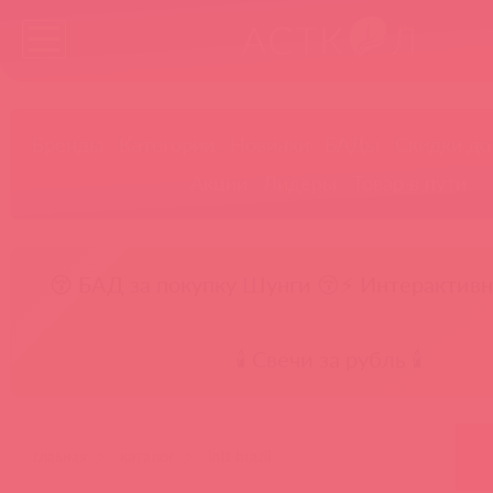
Бренды
Категории
Новинки
БАДы
Скидки до
Акции
Лидеры
Товар в пути
😚 БАД за покупку Шунги 😚
⚡ Интерактивн
🕯️ Свечи за рубль 🕯️
главная
каталог
intt brazil