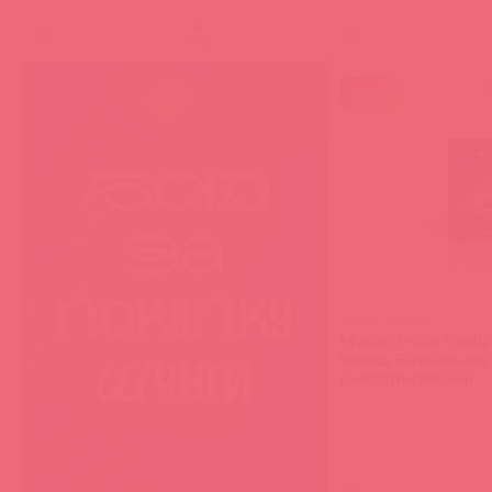
(
0
)
(
0
)
войдите
в
акция
46286 / 72402
Mystim E-stim Geisha 
Wonda Вагинальные 
с миостимуляцией
(
0
)