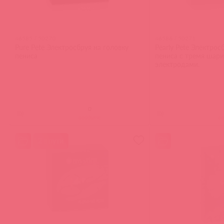
46585 / 50270
46586 / 50271
Pure Pete Электросбруя на головку
Pearly Pete Электрос
пениса
пениса с тремя шар
электродами.
(
0
)
(
0
)
войдите
в
2 в пути