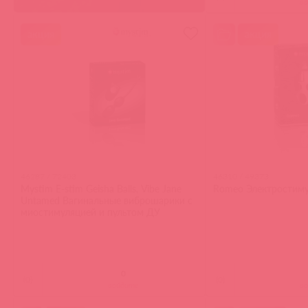
в
акция
акция
46287 / 72403
46310 / 49373
Mystim E-stim Geisha Balls, Vibe Jane
Romeo Электростим
Untamed Вагинальные виброшарики с
миостимуляцией и пультом ДУ
(
0
)
(
0
)
войдите
в