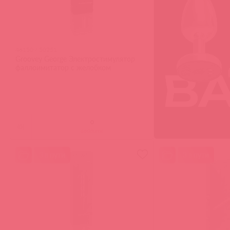
46150 / 50251
Groovey George Электростимулятор
фаллоимитатор с желобком
(
0
)
войдите
3 в пути
3 в пути