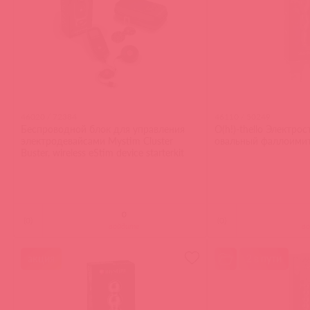
46020 / 72384
46110 / 50249
Беспроводной блок для управления
O(h!)-thello Электро
электродевайсами Mystim Cluster
овальный фаллоими
Buster, wireless eStim device starterkit
(
0
)
(
0
)
войдите
в
акция
2 в пути