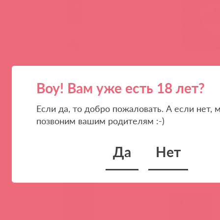
46465 / 49379
46575 / 50265
Big Bend-it Электростимулятор
Charming Chuck Эле
Воу! Вам уже есть 18 лет?
кольца для мошонки
Если да, то добро пожаловать. А если нет, 
позвоним вашим родителям :-)
(
0
)
(
0
)
Да
Нет
войдите
в
3 в пути