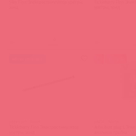
Slim Finn Электростимулятор уретры,
Tickleberry Finn Эле
зонд
уретры, зонд
(
0
)
(
0
)
войдите
в
мятая упаковка
2 в пути
46195 ЭМ / 93639
46210 / 50258
Tickleberry Finn Электростимулятор
John butt plug L Эле
уретры, зонд
анальная пробка