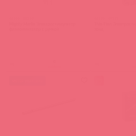
46160 / 50254
46170 / 49371
Mighty Merlin Электростимулятор
Thin Finn Электрост
фаллоимитатор с ручкой
зонд
(
0
)
(
0
)
войдите
в
мятая упаковка