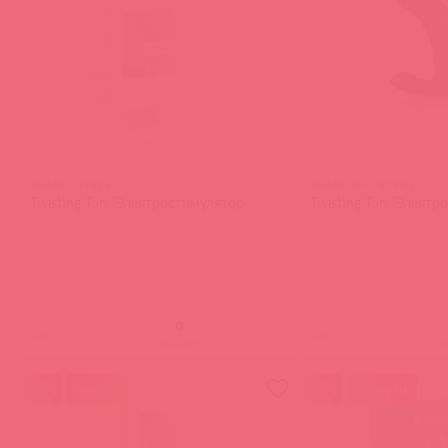
46460 / 49376
46460 ЭМ / 93940
Twisting Tom Электростимулятор
Twisting Tom Электр
(
0
)
(
0
)
войдите
в
акция
2 в пути