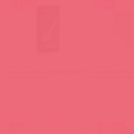
акция
3 в пути
46607 / 56823
46610 / 50278
Extra Spiny Spencer Электростимулятор
Barry Bite Электроз
Колесо Вартенберга
массажа груди и пол
(
0
)
(
0
)
войдите
в
акция
2 в пути