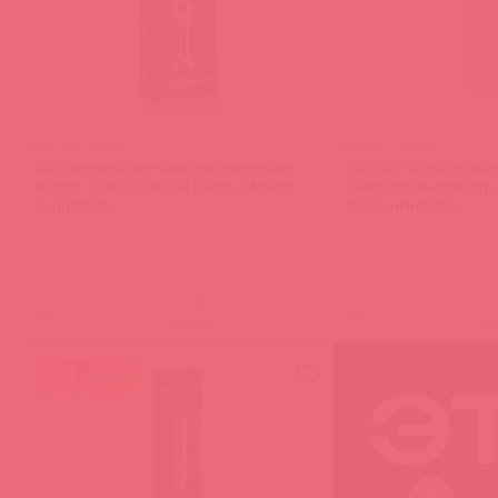
46115 / 72386
46120 / 50250
Фаллоимитатор-электростимулятор
Bal(l)zac (Mystim roun
Mystim Bold Boris Ball Dildo, (Mystim-
Электростимулятор
Roundplug)
фаллоимитатор
(
0
)
(
0
)
войдите
в
акция