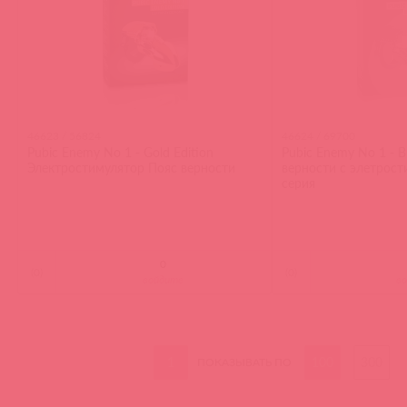
46623 / 56824
46624 / 69700
Pubic Enemy No 1 - Gold Edition
Pubic Enemy No 1 - B
Электростимулятор Пояс верности
верности с элетрост
серия
(
0
)
(
0
)
войдите
в
1
100
300
ПОКАЗЫВАТЬ ПО