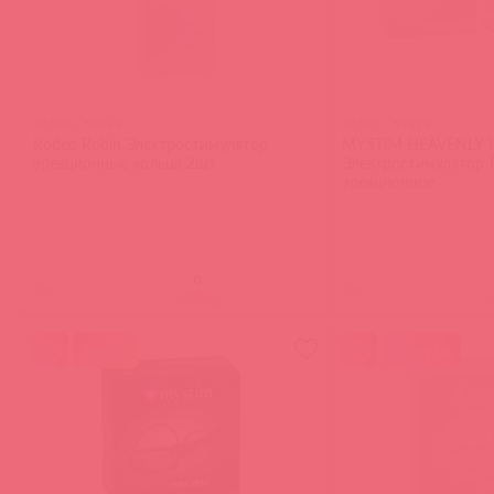
46580 / 50269
46581 / 57878
Rodeo Robin Электростимулятор
MYSTIM HEAVENLY 
эрекционные кольца 2шт
Электростимулятор 
эрекционное
(
0
)
(
0
)
войдите
в
акция
3 в пути