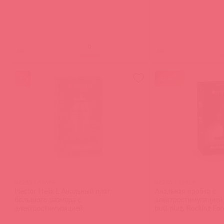
(
0
)
(
0
)
войдите
в
акция
46215 / 69694
46270 / 72929
Hector Helix L Анальный плаг
Анальная пробка с
большого размера с
электростимуляцией 
электростимуляцией
butt plug, Rocking For