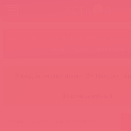
Бренды
Категории
Новинки
БАДы
Скидки до
Акции
Лидеры
Товар в пути
😚 БАД за покупку Шунги 😚
⚡ Интерактивн
🕯️ Свечи за рубль 🕯️
главная
каталог
электростимуляторы