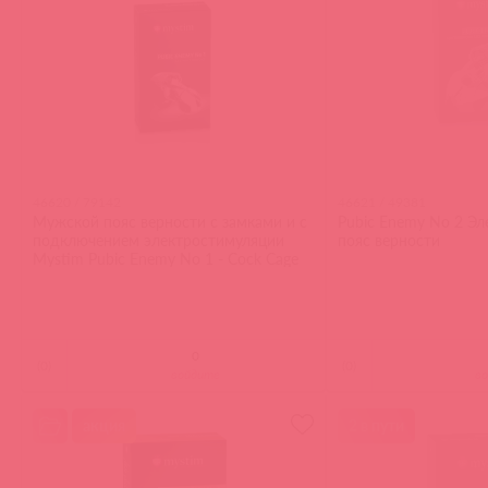
46620 / 79142
46621 / 49381
Мужской пояс верности с замками и с
Pubic Enemy No 2 Э
подключением электростимуляции
пояс верности
Mystim Pubic Enemy No 1 - Cock Cage
(
0
)
(
0
)
войдите
в
акция
2 в пути