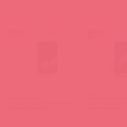
(
0
)
(
0
)
войдите
в
акция
акция
46271 / 72930
46285 / 72401
Анальная пробка с
Mystim E-stim Geisha 
электростимуляцией Mystim e-stim
Jane Вагинальный ш
butt plug Rocking Force L
миостимуляцией