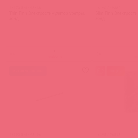
46170 ЭМ / 93638
46190 / 49382
Thin Finn Электростимулятор уретры,
Slim Finn Электрост
зонд
зонд
(
0
)
(
0
)
войдите
в
мятая упаковка
акция
46190 ЭМ / 93496
46195 / 56818