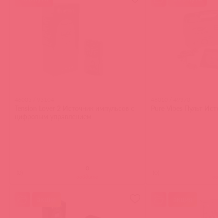
46005 / 93104
46010 / 49370
Tension Lover 2 Источник импульсов с
Pure Vibes Пульт Ис
цифровым управлением
(
0
)
(
0
)
войдите
в
акция
акция