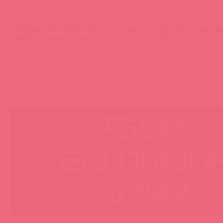
46587 / 49380
46600 / 50273
Plunging Pete Электросбруя на головку
Magic Gloves Электр
пениса с зондом электродом для
массажа
уретры.
(
0
)
(
0
)
войдите
в