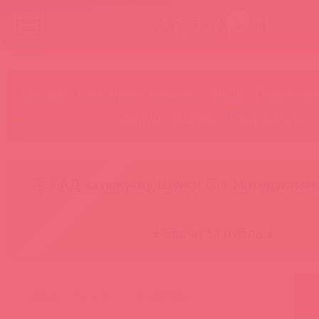
Бренды
Категории
Новинки
БАДы
Скидки до
Акции
Лидеры
Товар в пути
😚 БАД за покупку Шунги 😚
⚡ Интерактивн
🕯️ Свечи за рубль 🕯️
главная
каталог
украшения