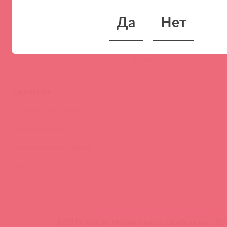
Новости
Да
Нет
Контакты
Вакансии
Тайфест
ОБУЧЕНИЕ
Тренинги и вебинары
Видео-тренинги
Энциклопедия брендов
FAQ
info@astkol.com
|
+7 495 787-98-83
129343, Россия, Москва, проезд Серебрякова, 14б, 