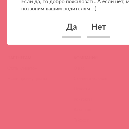
Если да, то добро пожаловать. А если нет, 
позвоним вашим родителям :-)
1
100
300
ПОКАЗЫВАТЬ ПО
Да
Нет
ПАРТНЕРАМ
КОМПАНИЯ
Стать клиентом
О нас
Наши преимущества
Скидки и условия
Новости
Контакты
Вакансии
Тайфест