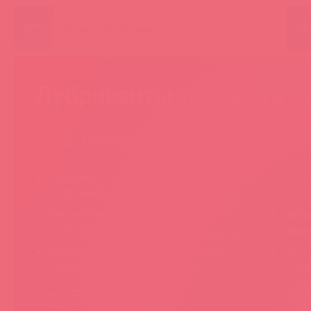
ПО
Лубриканты-пролонгат
— 2 товара
Анальные
Гипоаллергенные
Лубр
лубриканты
эффе
Лубриканты на
Вагинальные
водной основе
Лубр
лубриканты
прол
Лубриканты на
Возбуждающие
силиконовой
Орал
лубриканты
основе
лубр