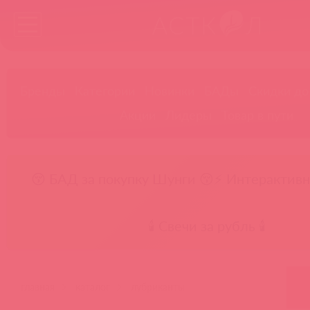
Бренды
Категории
Новинки
БАДы
Скидки до
Акции
Лидеры
Товар в пути
😚 БАД за покупку Шунги 😚
⚡ Интерактивн
🕯️ Свечи за рубль 🕯️
главная
каталог
лубриканты