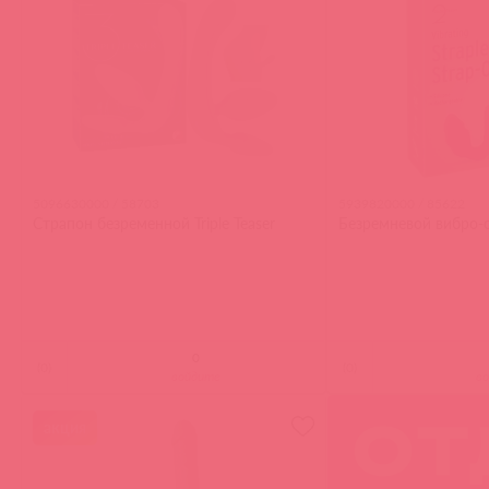
5096630000 / 58703
5939820000 / 85622
Страпон безременной Triple Teaser
Безремневой вибро-
(
0
)
(
0
)
войдите
в
акция