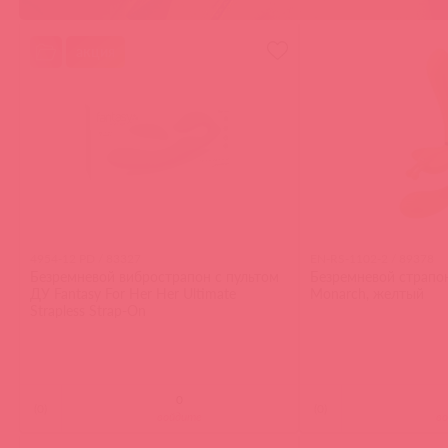
акция
4954-12 PD / 83327
EN-RS-1102-2 / 89378
Безремневой вибрострапон с пультом
Безремневой страпон
ДУ Fantasy For Her Her Ultimate
Monarch, желтый
Strapless Strap-On
(
0
)
(
0
)
войдите
в