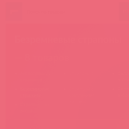
ПО
Безремневые страпоны
— 8 товаров
Аксессуары для
Страпоны с
Фалл
страпонов
вибрацией
вибр
Безремневые
Страпоны с
Фалл
страпоны
креплением
вибр
Харнесс
Страпоны без
вибрации
Бренды по категории