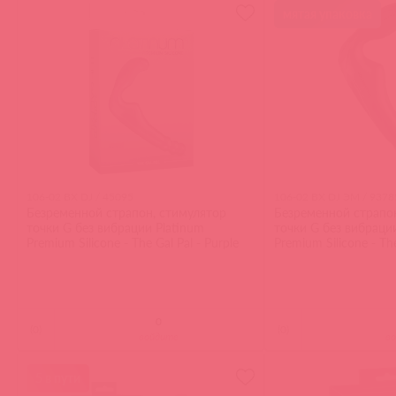
мятая упаковка
106-02 BX DJ / 45095
106-02 BX DJ ЭМ / 9378
Безременной страпон, стимулятор
Безременной страпо
точки G без вибрации Platinum
точки G без вибраци
Premium Silicone - The Gal Pal - Purple
Premium Silicone - The
(
0
)
(
0
)
войдите
в
5 в пути