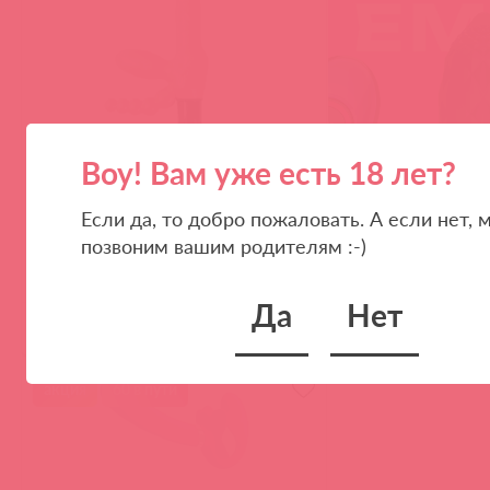
Воу! Вам уже есть 18 лет?
BI-014084 / 33576
Безременной страпон Super strapless
dildo
Если да, то добро пожаловать. А если нет, 
позвоним вашим родителям :-)
Да
Нет
(
0
)
войдите
акция
60 в пути