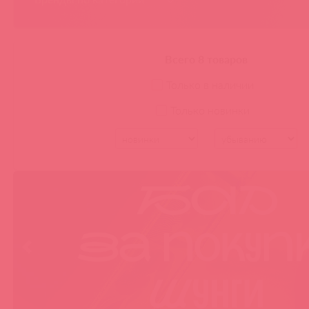
Baile
Doc Johnson
Orion
Pipedream
Всего 8 товаров
Baile Pretty Love
Evolved
Эль Мято
Только в наличии
Только новинки