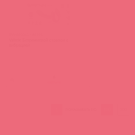
BW-022061 / 85391
Valerie Безремневой страпон с
вибрацией
(
0
)
войдите
1
100
300
ПОКАЗЫВАТЬ ПО