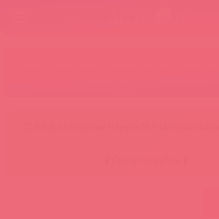
Бренды
Категории
Новинки
БАДы
Скидки до
Акции
Лидеры
Товар в пути
😚 БАД за покупку Шунги 😚
⚡ Интерактивн
🕯️ Свечи за рубль 🕯️
главная
каталог
страпоны и фаллопротезы