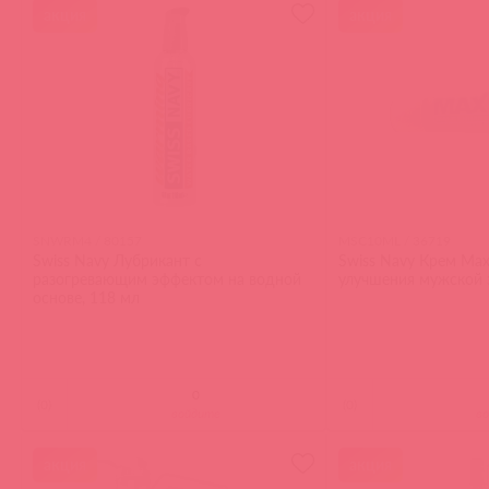
акция
акция
SNWRM4 / 80157
MSC10ML / 36719
Swiss Navy Лубрикант с
Swiss Navy Крем Max
разогревающим эффектом на водной
улучшения мужской 
основе, 118 мл
(
0
)
(
0
)
войдите
в
акция
акция