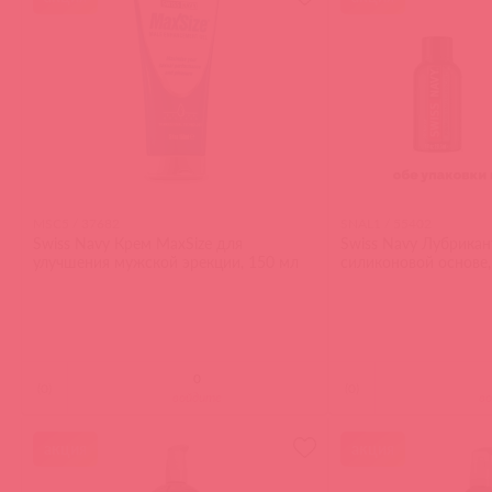
MSC5 / 37682
SNAL1 / 55402
Swiss Navy Крем MaxSize для
Swiss Navy Лубрикан
улучшения мужской эрекции, 150 мл
силиконовой основе,
(
0
)
(
0
)
войдите
в
акция
акция