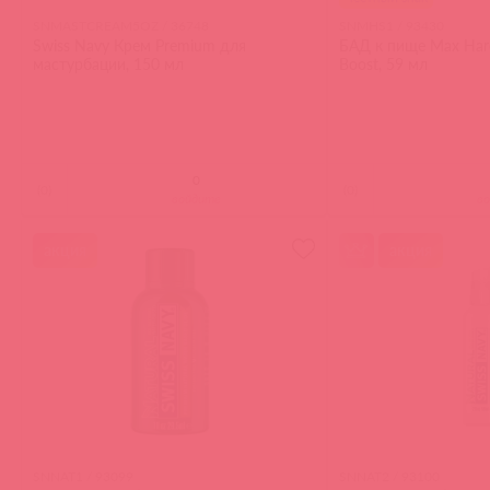
SNMASTCREAM5OZ / 36748
SNMHS1 / 93430
Swiss Navy Крем Premium для
БАД к пище Мах Нard
мастурбации, 150 мл
Boost, 59 мл
(
0
)
(
0
)
войдите
в
акция
акция
SNNAT1 / 93099
SNNAT2 / 93100