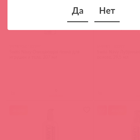
Да
Нет
SNTB7OZ / 83347
SNWB1 / 83582
Swiss Navy Очищающая пенка для
Swiss Navy Лубрикан
игрушек и тела, 207 мл
основе, 29,5 мл
(
0
)
(
0
)
войдите
в
акция
акция