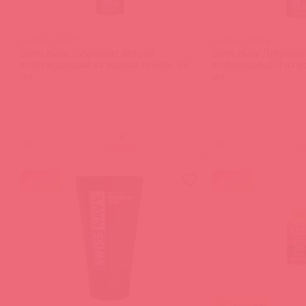
SNAR2 / 62877
SNAR4 / 62878
Swiss Navy Лубрикант Arousal
Swiss Navy Лубрикан
возбуждающий на водной основе, 59
возбуждающий на во
мл
мл
(
0
)
(
0
)
войдите
в
акция
акция
Честный знак