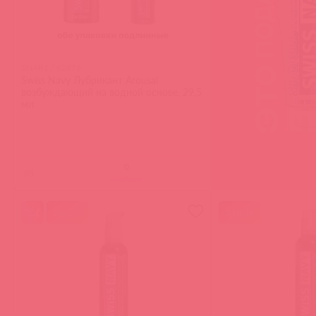
SNAR1 / 62876
Swiss Navy Лубрикант Arousal
возбуждающий на водной основе, 29,5
мл
(
0
)
войдите
акция
акция