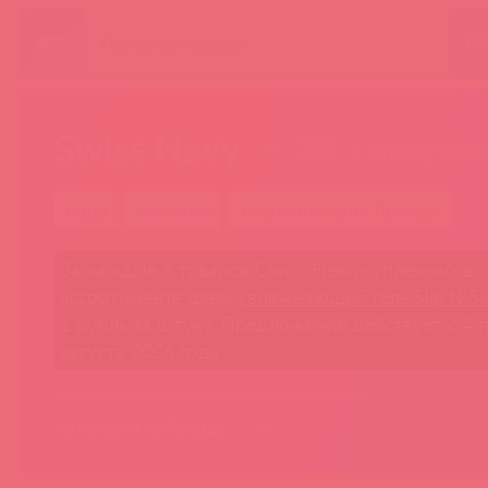
ПО
Swiss Navy
— 38 товаров
вода
силикон
энциклопедия бренда
За каждые 6 товаров Свисс Неви купленных в
ассортименте даем
увлажняющий гель Slip'N'Sl
1 рубль за штуку. Предложение действует с 4 
августа 2026 года.
Категории по бренду