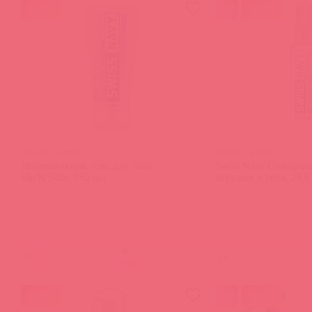
акция
акция
SNSLIP5 / 90097
SNTB1 / 83596
Увлажняющий гель для тела
Swiss Navy Очищающ
Slip'N'Slide, 150 мл
игрушек и тела, 29,5
(
0
)
(
0
)
войдите
в
акция
акция