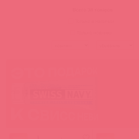
ИНТИМНАЯ КОСМЕТИКА
Всего 38 товаров
Стимулирующие гели
Только в наличии
Кремы для мужчин
Очищающие средства для
Только новинки
игрушек и тела
ЛУБРИКАНТЫ
Анальные лубриканты
Вагинальные лубриканты
Лубриканты на силиконовой
основе
Лубриканты на водной основе
Возбуждающие лубриканты
Лубриканты с эффектами
Гипоаллергенные
БАДы
акция
акция