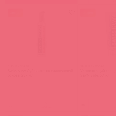
в
акция
акция
SNSL8 / 36728
SNSLIP2 / 90096
Swiss Navy Лубрикант на силиконовой
Увлажняющий гель д
основе, 237 мл
Slip'N'Slide, 59 мл
(
0
)
(
0
)
войдите
в