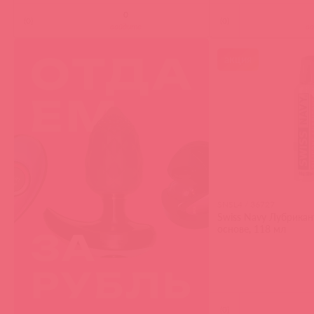
(
0
)
(
0
)
войдите
в
акция
SNSL4 / 36727
Swiss Navy Лубрикан
основе, 118 мл
(
0
)