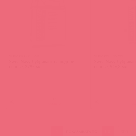
SNWB1G / 83359
SNWB32 / 36732
Swiss Navy Лубрикант на водной
Swiss Navy Лубрикан
основе, 3785 мл
основе, 946,3 мл
(
0
)
(
0
)
войдите
в
1
100
300
ПОКАЗЫВАТЬ ПО