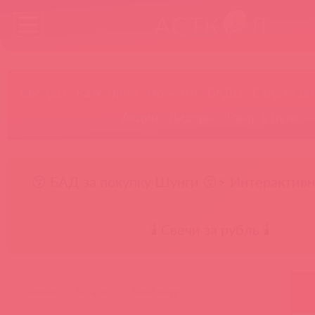
Бренды
Категории
Новинки
БАДы
Скидки до
Акции
Лидеры
Товар в пути
😚 БАД за покупку Шунги 😚
⚡ Интерактивн
🕯️ Свечи за рубль 🕯️
главная
каталог
swiss navy