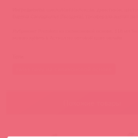
Ингредиенты:
циклопентасилоксан, диметикон, цвето
Eugenia Caryophyllus (Гвоздика), токоферола ацетат (ви
Лубрикант Premium на силиконовой основе, 118 мл Sw
можно купить в Асткол по оптовой цене онлайн
Теги
swiss navy на силиконовой основе
Похожие товары