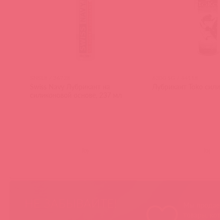
SNSL8 / 36728
6300 SG / 44118
Swiss Navy Лубрикант на
Лубрикант Toko сили
силиконовой основе, 237 мл
(
0
)
(
0
)
НЕ ЗАБЫВАЙТЕ!
Мы продае
товары, ко