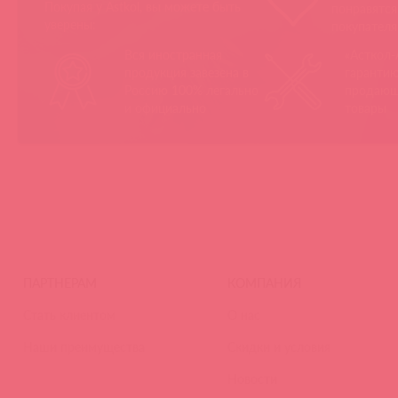
Покупая у Astkol, вы можете быть
понравятс
уверены:
покупател
Вся иностранная
«Асткол-
продукция завезена в
гарантию
Россию 100% легально
продающ
и официально
товары
ПАРТНЕРАМ
КОМПАНИЯ
Стать клиентом
О нас
Наши преимущества
Скидки и условия
Новости