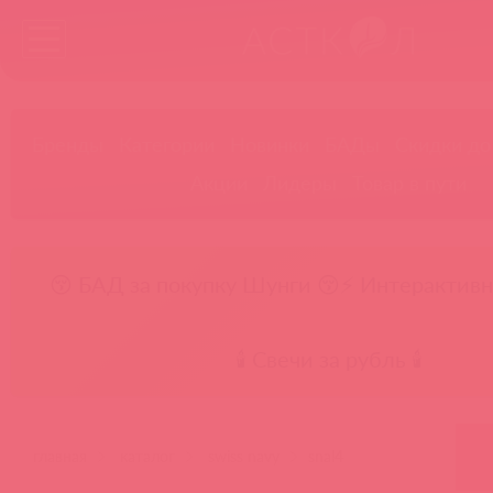
Бренды
Категории
Новинки
БАДы
Скидки до
Акции
Лидеры
Товар в пути
😚 БАД за покупку Шунги 😚
⚡ Интерактивн
🕯️ Свечи за рубль 🕯️
главная
каталог
swiss navy
snal4