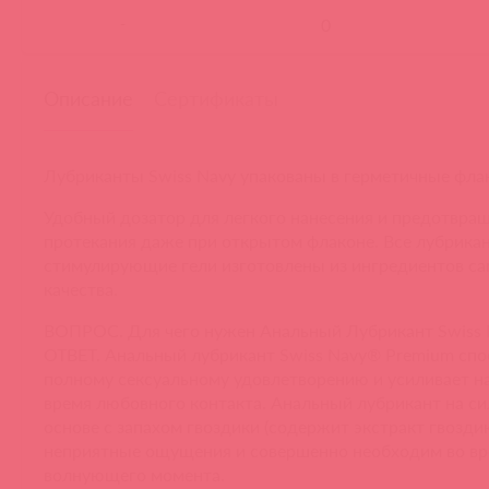
-
Описание
Сертификаты
Лубриканты Swiss Navy упакованы в герметичные фл
Удобный дозатор для легкого нанесения и предотвра
протекания даже при открытом флаконе. Все лубрика
стимулирующие гели изготовлены из ингредиентов са
качества.
ВОПРОС. Для чего нужен Анальный Лубрикант Swiss 
ОТВЕТ. Анальный лубрикант Swiss Navy® Premium спо
полному сексуальному удовлетворению и усиливает н
время любовного контакта. Анальный лубрикант на с
основе c запахом гвоздики (содержит экстракт гвоздик
неприятные ощущения и совершенно необходим во вр
волнующего момента.