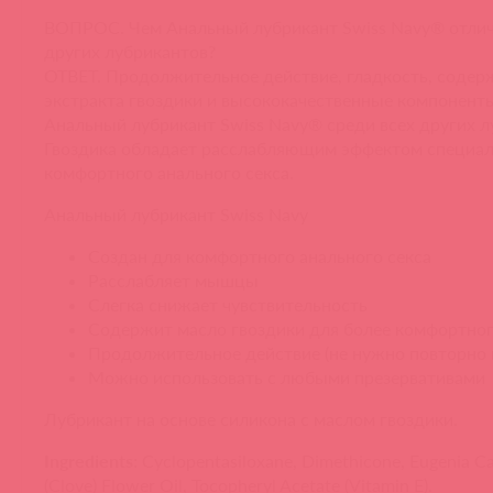
ВОПРОС. Чем Анальный лубрикант Swiss Navy® отлич
других лубрикантов?
ОТВЕТ. Продолжительное действие, гладкость, содер
экстракта гвоздики и высококачественные компонен
Анальный лубрикант Swiss Navy® среди всех других л
Гвоздика обладает расслабляющим эффектом специал
комфортного анального секса.
Анальный лубрикант Swiss Navy
Создан для комфортного анального секса
Расслабляет мышцы
Слегка снижает чувствительность
Содержит масло гвоздики для более комфортног
Продолжительное действие (не нужно повторно 
Можно использовать с любыми презервативами
Лубрикант на основе силикона с маслом гвоздики.
Ingredients:
Cyclopentasiloxane, Dimethicone, Eugenia Ca
(Clove) Flower Oil, Tocopheryl Acetate (Vitamin E).