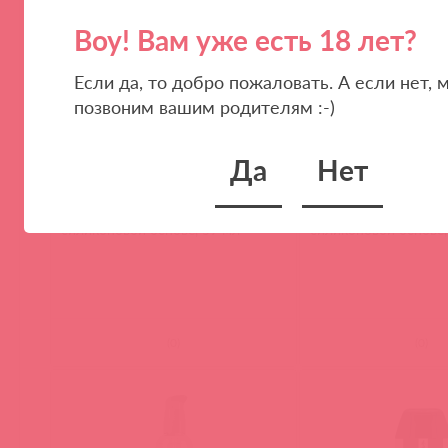
Воу! Вам уже есть 18 лет?
Если да, то добро пожаловать. А если нет, 
позвоним вашим родителям :-)
Да
Нет
SNSL2 / 36725
SNSL4 / 36727
Swiss Navy Лубрикант на
Swiss Navy Лубрикан
силиконовой основе, 59 мл
силиконовой основе,
(
0
)
(
0
)