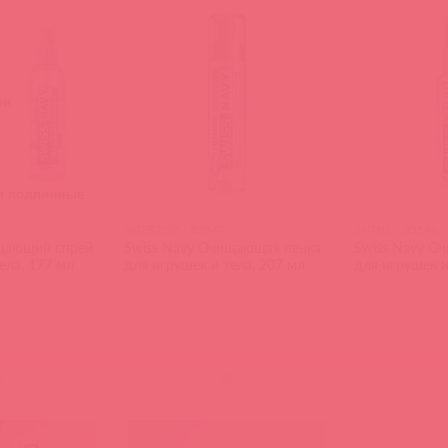
SNTB7OZ / 83347
SNTB1 / 83596
ищающий спрей
Swiss Navy Очищающая пенка
Swiss Navy О
ела, 177 мл
для игрушек и тела, 207 мл
для игрушек и
)
(
0
)