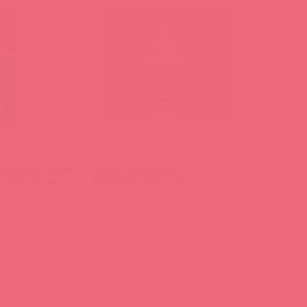
BMN-0107 / 85898
чищающий спрей
Пудра для игрушек «TOY
 тела, 29,5 мл
POWDER Classic» 15 гр
(
0
)
(
0
)