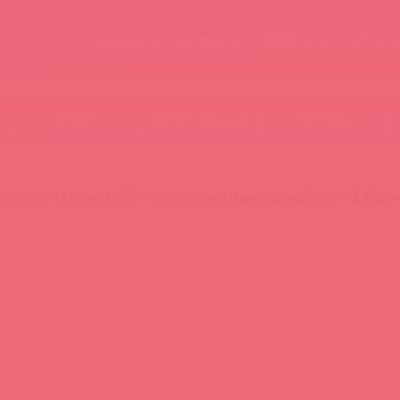
Новости
Энциклопедия брендов
Обучение
Тайфе
БАДы
Скидки до -50%
Гляньте
окупку Шунги 😚
⚡ Интерактивный набор ⚡
🕯️ Све