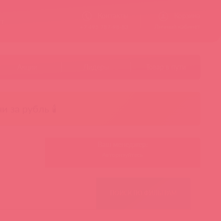
Контакты
Корзина
ст
Личный кабинет
+7 495 787-98-83
Акции
Лидеры
Товар в пути
чи за рубль 🕯️
Ваш менеджер:
Авторизуйтесь
ПОИСК ПО ФИЛЬТРАМ