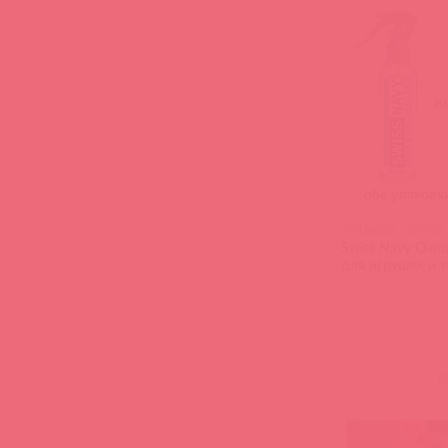
SNTB6OZ / 36760
Swiss Navy Оч
для игрушек и т
(
0