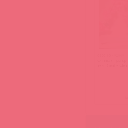
0150 SG / 92049
Очищающее сре
тела Gentle Clea
(
0