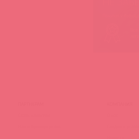
НЕ ЗАБ
Покупая у Astkol,
Вся
лег
ПАРТНЕРАМ
КОМПАНИЯ
Стать клиентом
О нас
Наши преимущества
Скидки и услов
Новости