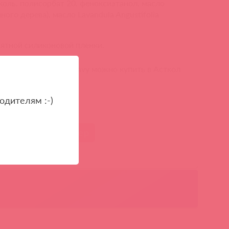
иколь, полисорбат 20, феноксиэтанол, масло
йного дерева), масло Lavandula Angustifolia
ятной силиконовой пленки.
тела, 47 мл Swiss Navy можно купить в Асткол
одителям :-)
гигиена
клинер