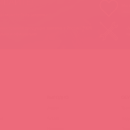
ЫВАЙТЕ!
Мы п
Ваш
 вы можете быть уверены:
 иностранная продукция завезена в Россию 100%
«А
ально и официально
на
ВЫГОДНО
ОБУ
Акции
Трен
ия
Аутлет
Вид
Новинки
Энц