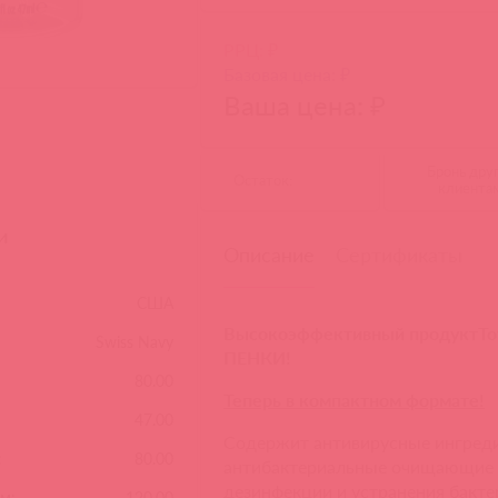
РРЦ: ₽
Базовая цена: ₽
Ваша цена: ₽
Бронь дру
Остаток:
клиента
и
Описание
Сертификаты
США
Высокоэффективный продуктToy 
Swiss Navy
ПЕНКИ!
80.00
Теперь в компактном формате!
47.00
Содержит антивирусные ингреди
:
80.00
антибактериальные очищающие 
дезинфекции и устранения бактер
м:
120.00