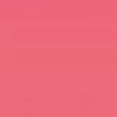
О нас
Каталог товаров
Бренды
Категории
Новинки
😚 БАД за п
главная
каталог
swiss navy
sntb1.6oz
КОРЗИНА
Количество:
0
шт.