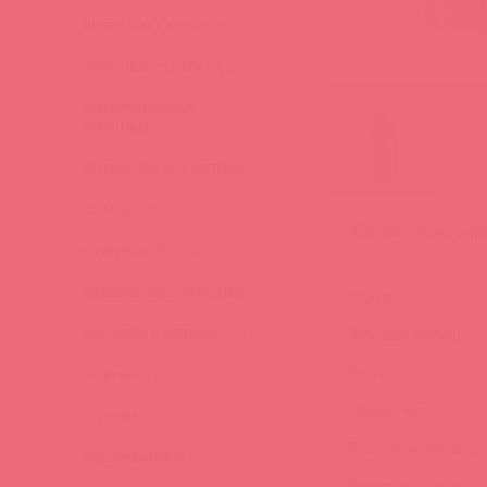
ВИБРОМАССАЖЕРЫ
(613)
ИГРУШКИ ИЗ СТЕКЛА
(2)
ИНТЕРАКТИВНЫЕ
ИГРУШКИ
(102)
ИНТИМНАЯ КОСМЕТИКА
(358)
КУКЛЫ
(13)
Характеристик
ЛУБРИКАНТЫ
(317)
НАБОРЫ СЕКС-ИГРУШЕК
(23)
Страна:
НАСАДКИ И КОЛЬЦА
(271)
Торговая марка:
Вес, гр:
НОВИНКИ
(27)
Объем, мл:
ПОМПЫ
(51)
Вес с упаковкой, гр
ПРЕЗЕРВАТИВЫ
(2)
Высота упаковки, м