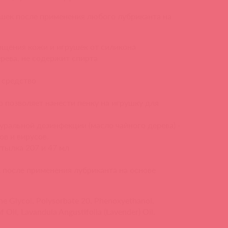
ушек после применения любого лубриканта на
ищения кожи и игрушек от силикона
ерева, не содержит спирта
 средство
 позволяет нанести пенку на игрушку для
ральной дезинфекции (масло чайного дерева) -
ов и вирусов.
тылка 207 и 47 мл
 после применения лубриканта на основе
ne Glycol, Polysorbate 20, Phenoxyethanol,
af Oil, Lavandula Angustifolia (Lavender) Oil.