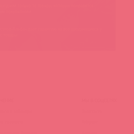
родаем только те товары, которые понравятся
им покупателям
сткол-Альфа» дает гарантию на все продающиеся у
с товары
ЧЕНИЕ
МЫ В СОЦСЕТЯХ
инги и вебинары
Вконтакте
ео-тренинги
Telegram
иклопедия брендов
Качалка