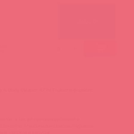
СКИДКА 0%
гими
-
+
ми:
& Body Cleaner 47 ml Foamer в формате
енты, а так же противогрибковые и
элементы. Максимально высокий уровень
ий, грибков и вирусов.