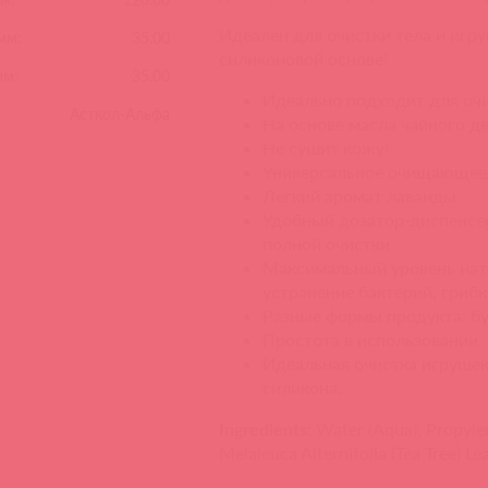
Идеален для очистки тела и игр
мм:
35.00
силиконовой основе!
мм:
35.00
Идеально подходит для оч
Асткол-Альфа
На основе масла чайного д
Не сушит кожу!
Универсальное очищающее
Легкий аромат лаванды
Удобный дозатор-диспенсер
полной очистки
Максимальный уровень нату
устранение бактерий, грибк
Разные формы продукта: бу
Простота в использовании.
Идеальная очистка игрушек
силикона.
Ingredients:
Water (Aqua), Propyle
Melaleuca Alternifolia (Tea Tree) Le