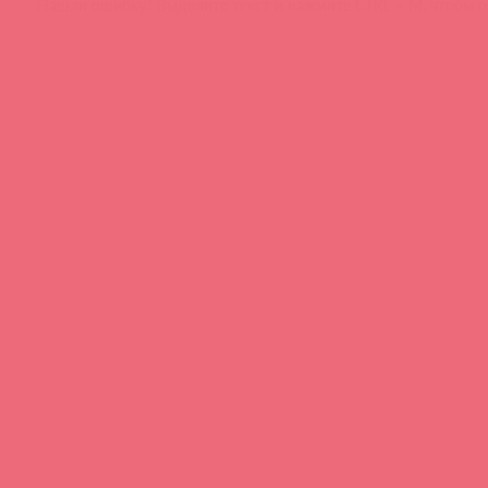
Нашли ошибку? Выделите текст и нажмите CTRL + M, чтобы о