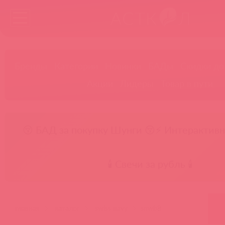
Бренды
Категории
Новинки
БАДы
Скидки до
Акции
Лидеры
Товар в пути
😚 БАД за покупку Шунги 😚
⚡ Интерактивн
🕯️ Свечи за рубль 🕯️
главная
каталог
swiss navy
snwb8