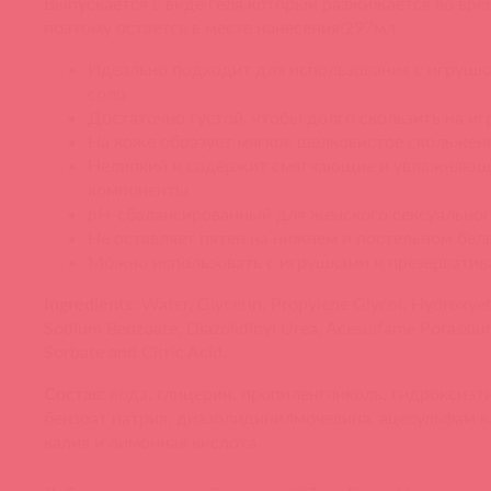
Выпускается в виде геля,который разжижается во вре
поэтому остается в месте нанесения!297мл
Идеально подходит для использования с игрушка
соло
Достаточно густой, чтобы долго скользить на и
На коже образует мягкое шелковистое скольжен
Нелипкий и содержит смягчающие и увлажняю
компоненты
pH-сбалансированный для женского сексуально
Не оставляет пятен на нижнем и постельном бел
Можно использовать с игрушками и презерватив
Ingredients:
Water, Glycerin, Propylene Glycol, Hydroxyet
Sodium Benzoate, Diazolidinyl Urea, Acesulfame Potassiu
Sorbate and Citric Acid.
Состав:
вода, глицерин, пропиленгликоль, гидроксиэт
бензоат натрия, диазолидинилмочевина, ацесульфам к
калия и лимонная кислота.