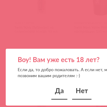
SNSL2 / 36725
SNMASTCREAM5OZ / 3
Swiss Navy Лубрикант на
Swiss Navy Крем Pre
силиконовой основе, 59 мл
мастурбации, 150 мл
Воу! Вам уже есть 18 лет?
(
0
)
(
0
)
Если да, то добро пожаловать. А если нет, 
позвоним вашим родителям :-)
Да
Нет