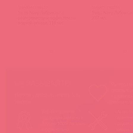
SNWRM4 / 80157
SNNAT8 / 93256
Swiss Navy Лубрикант с
Swiss Navy Лубрикант 
разогревающим эффектом на
237 мл
водной основе, 118 мл
(
0
)
(
0
)
НЕ ЗАБЫВАЙТЕ!
Мы продае
товары, ко
Покупая у Astkol, вы можете быть
понравятс
уверены:
покупател
Вся иностранная
«Асткол-
продукция завезена в
гарантию
Россию 100% легально
продающ
и официально
товары