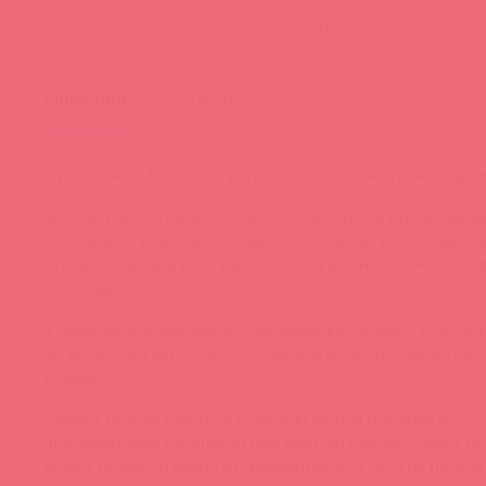
-
Описание
Сертификаты
Лубриканты Swiss Navy упакованы в герметичные фл
Удобный дозатор для легкого нанесения и предотвра
протекания даже при открытом флаконе. Все лубрика
стимулирующие гели изготовлены из ингредиентов са
качества.
У флаконов уникальный современный дизайн. Доступ
20 мл до 946 мл (32oz). На каждом флаконе указан с
размер.
Может использоваться с любым видом игрушек и
презервативов,безопасен при проглатывании.Имеет к
вязкости,значительно отличающийся от других подоб