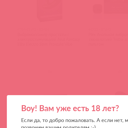
4784-23 PD / 82404
HO23 / 87642
Вибромассажер простаты с
Plex Анальная вибро
электростимуляцией Anal Fantasy
технологией Treble a
Elite Electro Stim Prostate Vibe
пультом
(
0
)
(
0
)
Воу! Вам уже есть 18 лет?
Если да, то добро пожаловать. А если нет, 
позвоним вашим родителям :-)