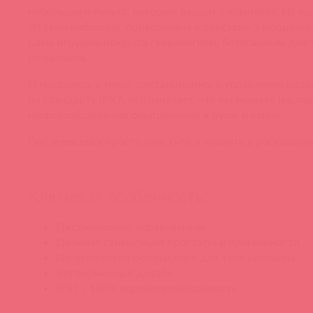
небольшого пульта, который входит в комплект. На в
30 схем вибрации, приводимых в действие 3 мощным
Сама игрушка покрыта сверхмягким, безопасным для 
силиконом.
И массажер, и пульт дистанционного управления во
по стандарту IPX7, что означает, что вы можете насл
непревзойденными ощущениями в душе и ванне.
После веселья просто очистите и храните в роскошном
Ключевая особенность:
Дистанционно управляемый
Двойная стимуляция простаты и промежности
Изготовлен из безопасного для тела силикона
Эргономичный дизайн
IPX7 / 100% водонепроницаемость