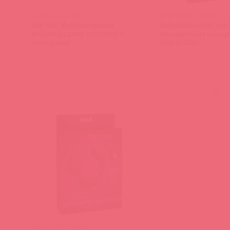
SG574A / 92778
4795-23 PD / 92947
Iker Neo Интерактивный
Вибромассажёр прос
вибромассажер простаты с
эрекционным кольцо
пульсацией
Slide & Glide
(
0
)
(
0
)
4794-23 PD / 92948