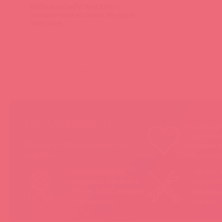
Вибромассажёр простаты с
эрекционным кольцом Ass-gasm
Taint-alizer
(
0
)
НЕ ЗАБЫВАЙТЕ!
Мы продае
товары, ко
Покупая у Astkol, вы можете быть
понравятс
уверены:
покупател
Вся иностранная
«Асткол-
продукция завезена в
гарантию
Россию 100% легально
продающ
и официально
товары