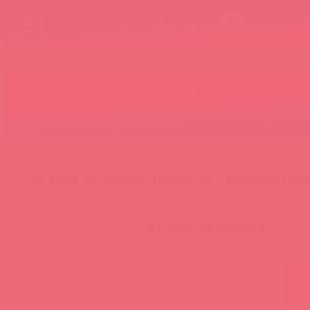
Бренды
Категории
Новинки
БАДы
Скидки до
Акции
Лидеры
Товар в пути
😚 БАД за покупку Шунги 😚
⚡ Интерактивн
🕯️ Свечи за рубль 🕯️
главная
каталог
bathmate
bm-pm-si