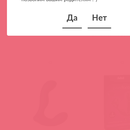
Да
Нет
4792-23 PD / 92548
SPM03E / 92777
Вибромассажёр простаты Hyper-
Vick Neo 2 Интерак
Pulse P-Spot Massager
вибромассажер прос
промежности c функ
и пультом ДУ
(
0
)
(
0
)