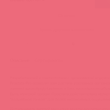
Остаток:
Бронь другими клиентами:
-
Описание
Сертификаты
Разработанный в соответствии с эргономикой и удово
Prostate Pro позволит вам достичь усиленных оргазмо
изменят ваше представление о том, насколько незаб
быть мужской оргазм. Простата действительно являе
"волшебной точкой" для более интенсивных ощущени
Использовать данный массажер можно дистанционн