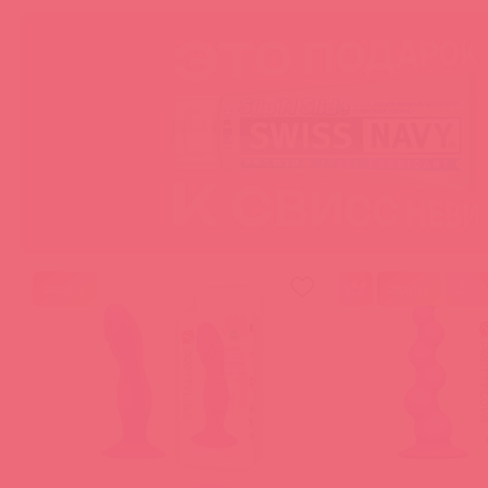
акция
акция
20 в