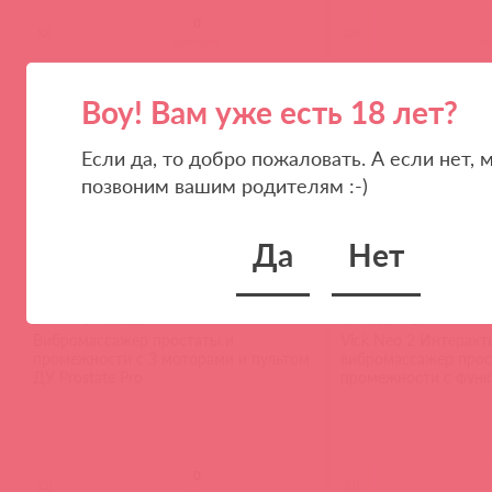
(
0
)
(
0
)
войдите
в
Воу! Вам уже есть 18 лет?
Если да, то добро пожаловать. А если нет, 
позвоним вашим родителям :-)
Да
Нет
BM-PM-SI / 88122
SPM03E / 92777
Вибромассажер простаты и
Vick Neo 2 Интерак
промежности с 3 моторами и пультом
вибромассажер прос
ДУ Prostate Pro
промежности c функ
пультом ДУ
(
0
)
(
0
)