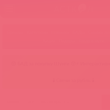
Бренды
Категории
Новинки
БАДы
Скидки до
Акции
Лидеры
Товар в пути
😚 БАД за покупку Шунги 😚
⚡ Интерактивн
🕯️ Свечи за рубль 🕯️
главная
теги
массаж простаты