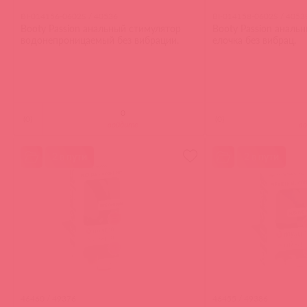
BI-014156-0602S / 40536
BI-014158-0602S / 4053
Booty Passion анальный стимулятор
Booty Passion аналь
водонепроницаемый без вибрации.
елочка без вибрац.
(
0
)
(
0
)
войдите
в
2 в пути
2 в пути
46460 / 49376
46455 / 49386