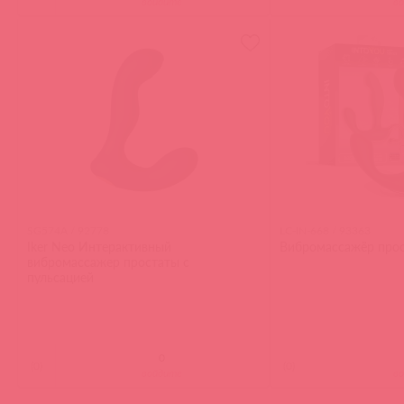
войдите
в
SG574A / 92778
LC-IN-668 / 93363
Iker Neo Интерактивный
Вибромассажёр прос
вибромассажер простаты с
пульсацией
(
0
)
(
0
)
войдите
в