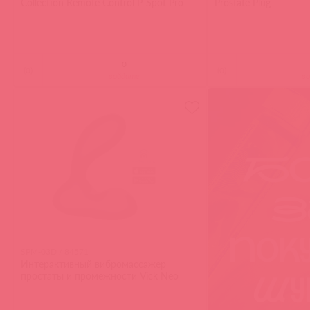
Collection Remote Control P-Spot Pro
Prostate Plug
(
0
)
(
0
)
войдите
в
SPM-03D / 84571
Интерактивный вибромассажер
простаты и промежности Vick Neo