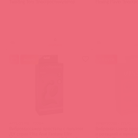
Twisting Tom Электростимулятор
Flexing Flavio Элект
(
0
)
(
0
)
войдите
в
акция
5 в пути
4771-23 PD / 75564
5940750000 / 82193
Вибромассажер простаты с пультом
Вибромассажер прос
ДУ серии Elite Anal Fantasy Elite
и ротацией и пультом