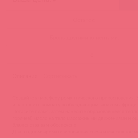
Остаток:
Бронь другими клиентами:
-
Описание
Сертификаты
Создайте атмосферу романтического прикосновения. З
и наполните комнату возбуждающим запахом афродиз
Погасите пламя, затем нанесите образовавшееся тепло
горячее!) масло на тело массажными движениями и 
блаженства вам обеспечено.
Два в одном: ароматизированная свеча и массажное м