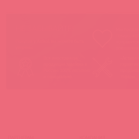
НЕ ЗАБЫВАЙТЕ!
Мы продае
товары, ко
Покупая у Astkol, вы можете быть
понравятс
уверены:
покупател
Вся иностранная
«Асткол-
продукция завезена в
гарантию
Россию 100% легально
продающ
и официально
товары
ПАРТНЕРАМ
КОМПАНИЯ