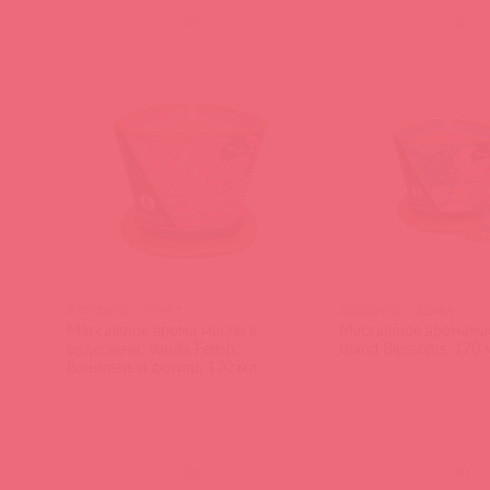
(
0
)
(
0
)
4501DESC / 50913
4524DESC / 83486
Массажное арома масло в
Массажное аромамас
видесвечи, Vanilla Fetish,
Island Blossoms, 170 
Ванильный фетиш, 170 мл
(
0
)
(
0
)