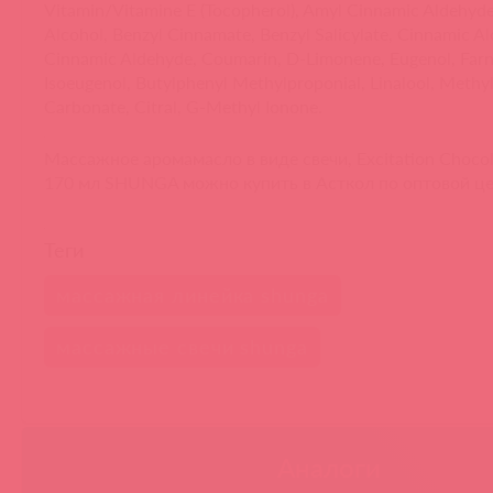
Vitamin/Vitamine E (Tocopherol), Amyl Cinnamic Aldehyde
Alcohol, Benzyl Cinnamate, Benzyl Salicylate, Cinnamic Al
Cinnamic Aldehyde, Coumarin, D-Limonene, Eugenol, Farne
Isoeugenol, Butylphenyl Methylproponial, Linalool, Methy
Carbonate, Citral, G-Methyl Ionone.
Массажное аромамасло в виде свечи, Excitation Choco
170 мл SHUNGA можно купить в Асткол по оптовой ц
Теги
массажная линейка shunga
массажные свечи shunga
Аналоги