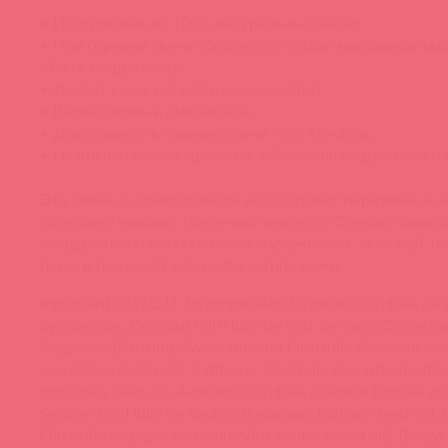
• Изготовлено из 100% натуральных масел,
• При горении свечи образуется теплое массажное мас
обжигающее кожу,
• Делает кожу мягкой и шелковистой,
• Великолепный смягчитель,
• Длительность горения свечи – до 45 часов,
• Нежные и тонкие ароматы, обволакивающие тело и 
Эта свеча из соевого масла не содержит парафина, а зн
содержит никаких токсичных веществ. Соевое, кокосо
миндальное масла смягчают и ухаживают за кожей, н
поры и подходят для любого типа кожи.
Ingredients (I.N.C.I.): Hydrogenated Soybean Oil/Huile de 
hydrogénée, Coconut Oil/Huile de noix de coco (Cocos nuci
Fragrance (Parfum), Sweet Almond Oil/Huile d’amande do
amygdalus dulcis oil), Safflower Oil/Huile de carthame (C
tinctorius seed oil), Avocado Oil/Huile d’avocat (Persea grat
Sesame Oil/Huile de sésame (Sesamum indicum seed oil),
Oil/Huile de pépin de raisin (Vitis vinifera seed oil), Benzy