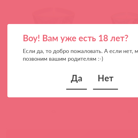
Воу! Вам уже есть 18 лет?
Если да, то добро пожаловать. А если нет, 
позвоним вашим родителям :-)
4502DESC / 50914
4524DESC / 83486
Массажное аромамасло в виде
Массажное аромамас
Да
Нет
свечи, Exotic Fruits, Экзотические
Island Blossoms, 170 
фрукты, 170 мл
(
0
)
(
0
)