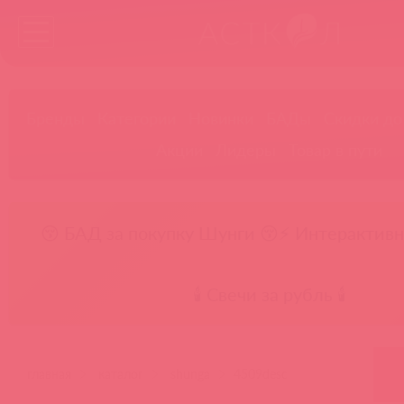
Бренды
Категории
Новинки
БАДы
Скидки до
Акции
Лидеры
Товар в пути
😚 БАД за покупку Шунги 😚
⚡ Интерактивн
🕯️ Свечи за рубль 🕯️
главная
каталог
shunga
4509desc