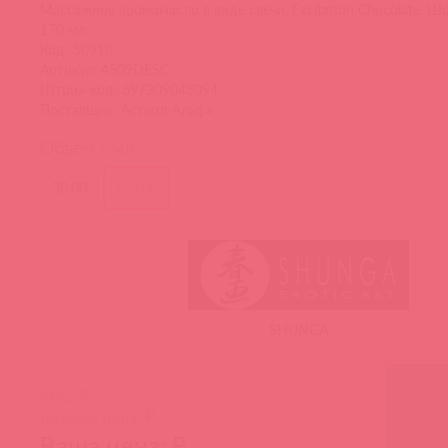
Массажное аромамасло в виде свечи, Excitation Chocolate, Ш
170 мл
Код: 50910
Артикул: 4509DESC
Штрих-код: 697309045094
Поставщик: Асткол-Альфа
Объем / мл
30.00
170.00
SHUNGA
РРЦ: ₽
Базовая цена: ₽
Ваша цена: ₽