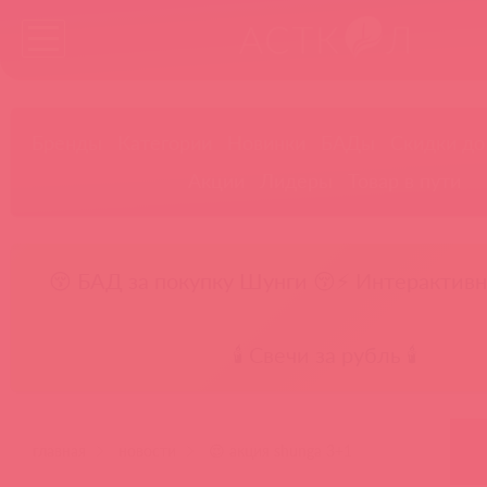
Бренды
Категории
Новинки
БАДы
Скидки до
Акции
Лидеры
Товар в пути
😚 БАД за покупку Шунги 😚
⚡ Интерактивн
🕯️ Свечи за рубль 🕯️
главная
новости
😍 акция shunga 3+1