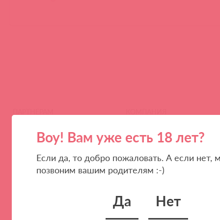
ПАРТНЕРАМ
КОМПАНИЯ
Стать клиентом
О нас
Воу! Вам уже есть 18 лет?
Наши преимущества
Скидки и условия
Если да, то добро пожаловать. А если нет, 
Новости
позвоним вашим родителям :-)
Контакты
Да
Нет
Вакансии
Тайфест