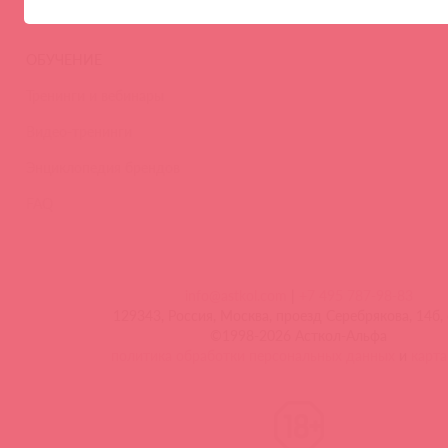
ОБУЧЕНИЕ
Тренинги и вебинары
Видео-тренинги
Энциклопедия брендов
FAQ
info@astkol.com
|
+7 495 787-98-83
129343, Россия, Москва, проезд Серебрякова, 14б, 
©1998-2026 Асткол-Альфа
политика обработки персональных данных
и
карта