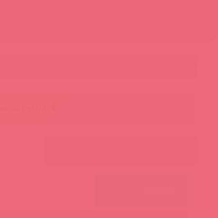
Контакты
Корзина
ст
Личный кабинет
+7 495 787-98-83
Акции
Лидеры
Товар в пути
чи за рубль 🕯️
Ваш менеджер:
Авторизуйтесь
ПОИСК ПО ФИЛЬТРАМ