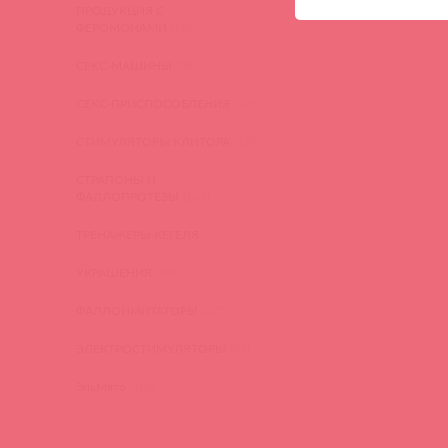
ПРОДУКЦИЯ С
ФЕРОМОНАМИ
(16)
СЕКС-МАШИНЫ
(28)
СЕКС-ПРИСПОСОБЛЕНИЯ
(22)
СТИМУЛЯТОРЫ КЛИТОРА
(129)
СТРАПОНЫ И
ФАЛЛОПРОТЕЗЫ
(149)
ТРЕНАЖЕРЫ КЕГЕЛЯ
(22)
УКРАШЕНИЯ
(24)
ФАЛЛОИМИТАТОРЫ
(270)
ЭЛЕКТРОСТИМУЛЯТОРЫ
(83)
ЭльМято
(108)