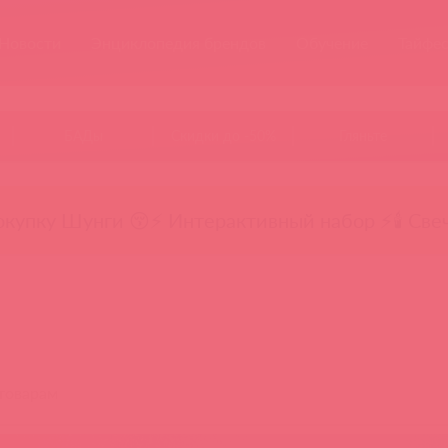
Новости
Энциклопедия брендов
Обучение
Тайфе
БАДы
Скидки до -50%
Гляньте
окупку Шунги 😚
⚡ Интерактивный набор ⚡
🕯️ Све