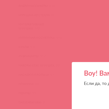
ВИБРОМАССАЖЕРЫ
(618)
ИГРУШКИ ИЗ СТЕКЛА
(2)
ИНТЕРАКТИВНЫЕ
ИГРУШКИ
(102)
ИНТИМНАЯ КОСМЕТИКА
(358)
КУКЛЫ
(13)
ЛУБРИКАНТЫ
(317)
НАБОРЫ СЕКС-ИГРУШЕК
(23)
Воу! Ва
НАСАДКИ И КОЛЬЦА
(271)
Если да, то
НОВИНКИ
(28)
ПОМПЫ
(51)
ПРЕЗЕРВАТИВЫ
(2)