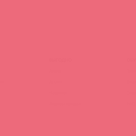
ВЫГОДНО
ОБУ
Акции
Трен
ия
Аутлет
Вид
Новинки
Энц
Лидеры продаж
FAQ