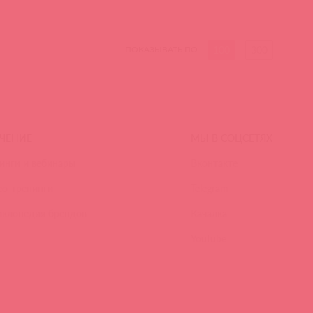
100
300
ПОКАЗЫВАТЬ ПО
ЧЕНИЕ
МЫ В СОЦСЕТЯХ
инги и вебинары
Вконтакте
ео-тренинги
Telegram
иклопедия брендов
Качалка
YouTube