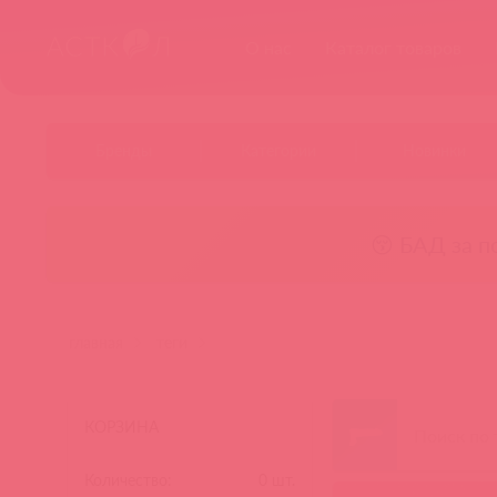
О нас
Каталог товаров
Бренды
Категории
Новинки
😚 БАД за п
главная
теги
КОРЗИНА
Количество:
0
шт.