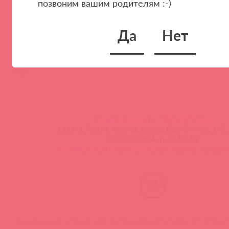
позвоним вашим родителям :-)
Тренинги и вебинары
Да
Нет
Видео-тренинги
Энциклопедия брендов
FAQ
info@astkol.com
|
+7 495 787-98-83
129343, Россия, Москва, проезд Серебрякова, 14б, 
©1998-2026 Асткол-Альфа
политика обработки персональных данных
и
карта
Нашли ошибку? Выделите текст и нажмите CTRL + M, чтобы о