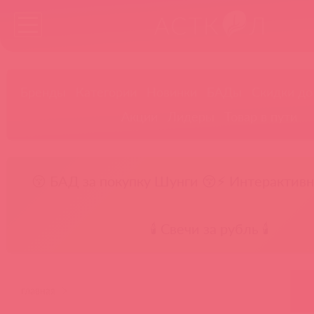
Бренды
Категории
Новинки
БАДы
Скидки до
Акции
Лидеры
Товар в пути
😚 БАД за покупку Шунги 😚
⚡ Интерактивн
🕯️ Свечи за рубль 🕯️
главная