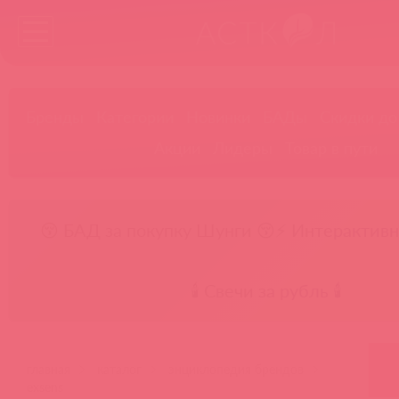
Бренды
Категории
Новинки
БАДы
Скидки до
Акции
Лидеры
Товар в пути
😚 БАД за покупку Шунги 😚
⚡ Интерактивн
🕯️ Свечи за рубль 🕯️
главная
каталог
энциклопедия брендов
exsens