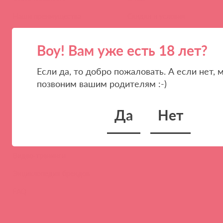
Наши преимущества
Скидки и условия
Новости
Воу! Вам уже есть 18 лет?
Контакты
Если да, то добро пожаловать. А если нет, 
Вакансии
позвоним вашим родителям :-)
Тайфест
Да
Нет
ОБУЧЕНИЕ
Тренинги и вебинары
Видео-тренинги
Энциклопедия брендов
FAQ