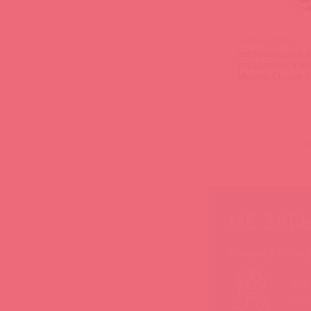
46020 / 72384
Беспроводной б
управления эле
Mystim Cluster Bu
eStim device star
(
0
НЕ ЗАБ
Покупая у Astkol,
Вся
лег