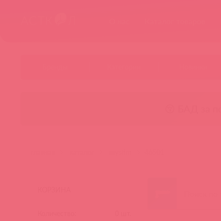
О нас
Каталог товаров
Бренды
Категории
Новинки
😚 БАД за п
главная
каталог
mystim
46501
КОРЗИНА
Количество:
0
шт.