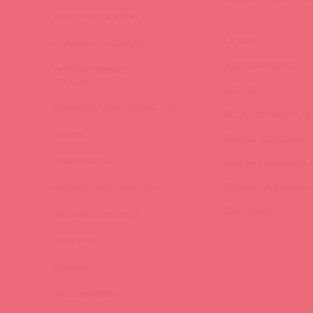
ВИБРОМАССАЖЕРЫ
(619)
Страна:
ИГРУШКИ ИЗ СТЕКЛА
(2)
Торговая марка:
ИНТЕРАКТИВНЫЕ
ИГРУШКИ
(102)
Вес, гр:
ИНТИМНАЯ КОСМЕТИКА
(358)
Вес с упаковкой, гр
КУКЛЫ
(13)
Высота упаковки, м
ЛУБРИКАНТЫ
(317)
Ширина упаковки, 
Глубина упаковки, 
НАБОРЫ СЕКС-ИГРУШЕК
(23)
Поставщик:
НАСАДКИ И КОЛЬЦА
(271)
НОВИНКИ
(28)
ПОМПЫ
(51)
ПРЕЗЕРВАТИВЫ
(2)