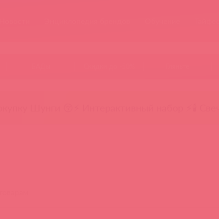
Новости
Энциклопедия брендов
Обучение
Тайфе
БАДы
Скидки до -50%
Гляньте
окупку Шунги 😚
⚡ Интерактивный набор ⚡
🕯️ Све