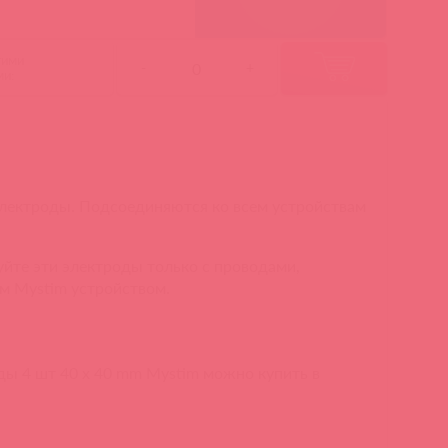
гими
-
+
ми:
лектроды. Подсоединяются ко всем устройствам
йте эти электроды только с проводами,
м Mystim устройством.
оды 4 шт 40 x 40 mm Mystim можно купить в