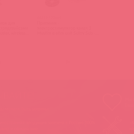
46513 / 73669
лок для
Приемник -
ктродевайсами
электростимулятор канал 3
ster, wireless
Mystim e-stim unit Sultry Sub -
terkit
Channel 3
)
(
0
)
ЫВАЙТЕ!
Мы п
Ваш
 вы можете быть уверены:
 иностранная продукция завезена в Россию 100%
«А
ально и официально
на