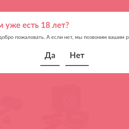
Теги
м уже есть 18 лет?
электростимуляция
 добро пожаловать. А если нет, мы позвоним вашим р
Да
Нет
Похожие товары