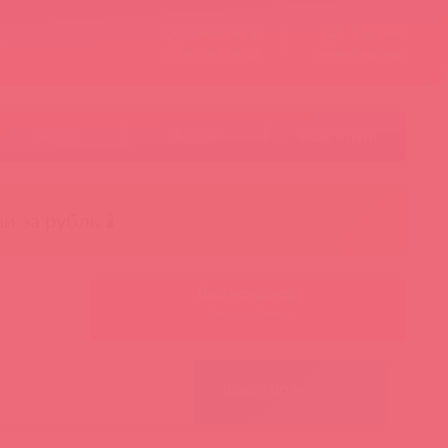
Контакты
Корзина
ст
Личный кабинет
+7 495 787-98-83
Акции
Лидеры
Товар в пути
чи за рубль 🕯️
Ваш менеджер:
Авторизуйтесь
ПОИСК ПО ФИЛЬТРАМ