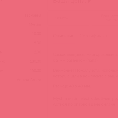
Ваша цена: ₽
Германия
Бронь дру
Остаток:
клиента
Mystim
10.00
Описание
Сертификаты
:
19.00
м:
2.00
Самоклеящиеся, многоразовые э
с 2 мм разъемом (папа).
мм:
130.00
Внимание!
Пожалуйста, использу
мм:
150.00
которые шли в комплекте с ваши
Асткол-Альфа
Размер: 40 х 40 мм.
Mystim e-stim electrodes Электр
Асткол по оптовой цене онлайн