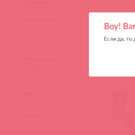
ПРОДУКЦИЯ С
ФЕРОМОНАМИ
(16)
СЕКС-МАШИНЫ
(28)
Воу! Ва
СЕКС-ПРИСПОСОБЛЕНИЯ
(22)
Если да, то
СТИМУЛЯТОРЫ КЛИТОРА
(129)
СТРАПОНЫ И
ФАЛЛОПРОТЕЗЫ
(149)
ТРЕНАЖЕРЫ КЕГЕЛЯ
(22)
УКРАШЕНИЯ
(24)
ФАЛЛОИМИТАТОРЫ
(270)
ЭЛЕКТРОСТИМУЛЯТОРЫ
(83)
ЭльМято
(108)