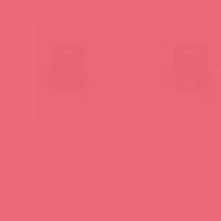
(
0
)
(
0
)
826037 / 63732
826039 / 63733
Свеча с массажным маслом, Мак,
Свеча с массажным 
80 мл
Белый чай, 80 мл
(
0
)
(
0
)