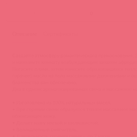
-
Описание
Сертификаты
Создайте атмосферу романтического прикосновения. З
и наполните комнату возбуждающим запахом афродиз
Погасите пламя, затем нанесите образовавшееся тепло
горячее!) масло на тело массажными движениями и 
блаженства вам обеспечено.
Два в одном: ароматизированная свеча и массажное м
• Изготовлено из 100% натуральных масел,
• При горении свечи образуется теплое массажное мас
обжигающее кожу,
• Делает кожу мягкой и шелковистой,
• Великолепный смягчитель,
• Длительность горения свечи – до 7 часов,