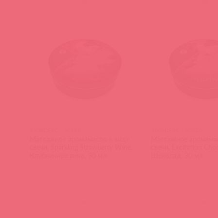
(
0
)
(
0
)
4608DESC / 50919
4609DESC / 50920
Массажное аромамасло в виде
Массажное аромамас
свечи, Sparkling Strawberry Wine,
свечи, Excitation Choc
Клубничное вино, 30 мл
Шоколад, 30 мл
(
0
)
(
0
)