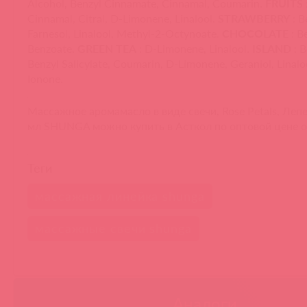
Alcohol, Benzyl Cinnamate, Cinnamal, Coumarin.
FRUITS
Cinnamal, Citral, D-Limonene, Linalool.
STRAWBERRY
: B
Farnesol, Linalool, Methyl-2-Octynoate.
CHOCOLATE
: B
Benzoate.
GREEN TEA
: D-Limonene, Linalool.
ISLAND
: B
Benzyl Salicylate, Coumarin, D-Limonene, Geraniol, Linalo
Ionone.
Массажное аромамасло в виде свечи, Rose Petals, Лепе
мл SHUNGA можно купить в Асткол по оптовой цене 
Теги
массажная линейка shunga
массажные свечи shunga
Аналоги