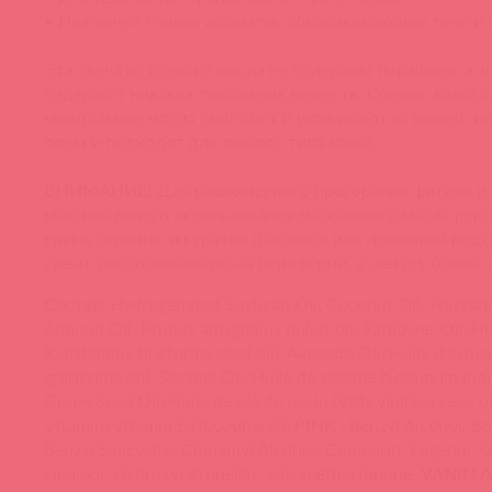
• Нежные и тонкие ароматы, обволакивающие тело и 
Эта свеча из соевого масла не содержит парафина, а зн
содержит никаких токсичных веществ. Соевое, кокосо
миндальное масла смягчают и ухаживают за кожей, н
поры и подходят для любого типа кожи.
ВНИМАНИЕ!
​Для равномерного прогорания фитиля и
максимального использования массажного масла реко
время горения аккуратно палочкой или ложечкой подо
свечи, расположенную на периферии, к центру ближе 
Состав
:
Hydrogenated Soybean Oil, Coconut Oil, Fragran
Almond Oil, Prunus amygdalus dulcis oil, Safflower Oil/Hu
(Carthamus tinctorius seed oil), Avocado Oil/Huile d'avoc
gratissima oil), Sesame Oil/Huile de sesame (Sesamum indi
Grape Seed Oil/Huile de pié de raisin (Vitis vinifera seed oil
Vitamin/Vitamin E (Tocopherol);
PINK
: Benzyl Alcohol, B
Benzyl Salicylate, Cinnamyl Alcohol, Coumarin, Eugenol, G
Linalool, Hydroxycitronellal, a-Isomethyl Ionone.
VANILLA