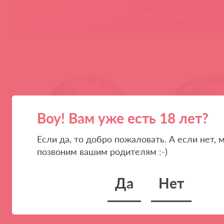
Похожие товары
Воу! Вам уже есть 18 лет?
Если да, то добро пожаловать. А если нет, 
позвоним вашим родителям :-)
4601DESC / 50917
4602DESC / 50918
Массажное аромамасло в виде
Массажное аромамас
Да
Нет
свечи, Vanilla Fetish, Ванильный
свечи, Exotic Fruits,
фетиш, 30 мл
фрукт, 30 мл