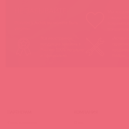
НЕ ЗАБЫВАЙТЕ!
Мы продае
товары, ко
Покупая у Astkol, вы можете быть
понравятс
уверены:
покупател
Вся иностранная
«Асткол-
продукция завезена в
гарантию
Россию 100% легально
продающ
и официально
товары
ПАРТНЕРАМ
КОМПАНИЯ
Стать клиентом
О нас