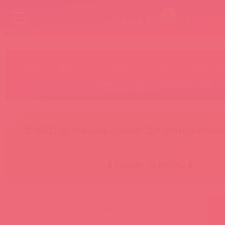
Бренды
Категории
Новинки
БАДы
Скидки до
Акции
Лидеры
Товар в пути
😚 БАД за покупку Шунги 😚
⚡ Интерактивн
🕯️ Свечи за рубль 🕯️
главная
каталог
shunga
4600desc