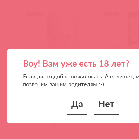
Воу! Вам уже есть 18 лет?
Если да, то добро пожаловать. А если нет, 
M03-001-07D / 59225
M03-001-06D / 61047
позвоним вашим родителям :-)
Мастурбатор Hand Sleeve Series
Tattoo, мастурбатор 
SANDARA
вибрации с двойным
материала
Да
Нет
(
0
)
(
0
)