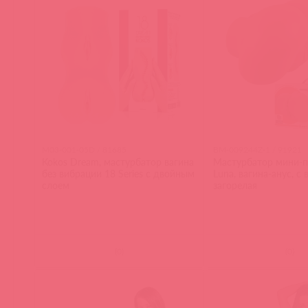
M03-001-05D / 81685
BM-009244Z-1 / 91921
Kokos Dream, мастурбатор вагина
Мастурбатор мини-п
без вибрации 18 Series с двойным
Luna, вагина-анус, с 
слоем
загорелая
(
0
)
(
0
)