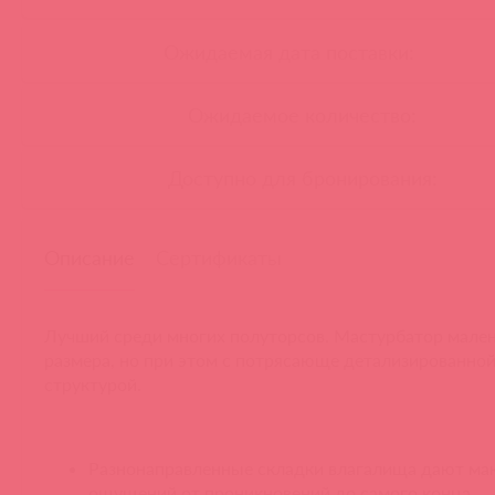
Ожидаемая дата поставки:
Ожидаемое количество:
Доступно для бронирования:
Описание
Сертификаты
Лучший среди многих полуторсов. Мастурбатор мале
размера, но при этом с потрясающе детализированно
структурой.
Разнонаправленные складки влагалища дают ма
ощущений от проникновений до самого конца.