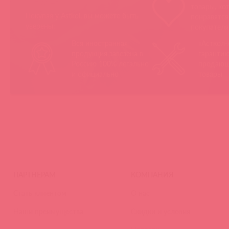
товары, ко
Покупая у Astkol, вы можете быть
понравятс
уверены:
покупател
Вся иностранная
«Асткол-
продукция завезена в
гарантию
Россию 100% легально
продающ
и официально
товары
ПАРТНЕРАМ
КОМПАНИЯ
Стать клиентом
О нас
Наши преимущества
Скидки и условия