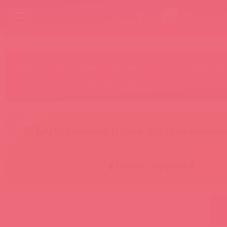
Бренды
Категории
Новинки
БАДы
Скидки до
Акции
Лидеры
Товар в пути
😚 БАД за покупку Шунги 😚
⚡ Интерактивн
🕯️ Свечи за рубль 🕯️
главная
каталог
kokos
m10-03-20-2