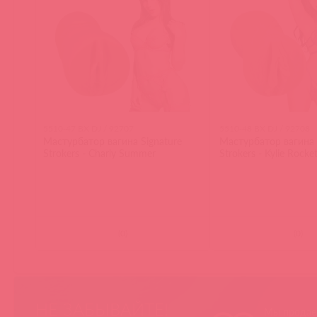
5510-47 BX DJ / 92707
5510-48 BX DJ / 92708
Мастурбатор вагина Signature
Мастурбатор вагина 
Strokers - Charly Summer
Strokers - Kylie Rocke
(
0
)
(
0
)
НЕ ЗАБЫВАЙТЕ!
Мы продае