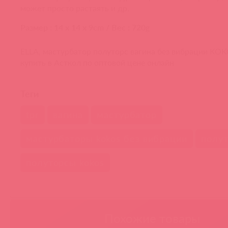
может просто растаять и др.
Размер : 14 x 14 x 9cm / Вес : 720g
ELLA, мастурбатор полуторс вагина без вибрации KO
купить в Асткол по оптовой цене онлайн
Теги
tpr
вагина
мастурбатор
мастурбаторы kokos без вибрации
полу
полуторсы kokos
Похожие товары