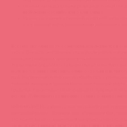
Нижняя часть дополнена рельефной точкой G и 
возбужденного набухшего влагалища.
Разные ощущения от нижней и верхней части мас
к. в в верхней части расположены ребрышки и ш
Все секс игрушки из этого материала нуждаются в оп
уходе. Очищать желательно сразу после использовани
моющим средством, просушить на хлопковом полотен
Желательно обработать тальком (сухую и чистую секс
положить в пакет, насыпать немного талька и встряхн
раз). Внутреннюю поверхность обработать с помощью
тальком. Хранить в темном месте, при температуре не
градусов. Рекомендуется использовать лубрикант тол
основе. Лубриканты на жировой основе повредят мате
ВНИМАНИЕ! Ни в коем случае не храните секс игрушки
материала рядом с другими секс игрушками без упаков
это может вызвать химический конфликт и нежелате
химическую реакцию между материалами, например, 