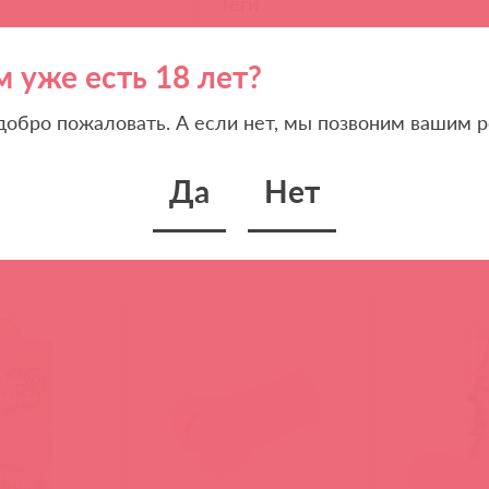
Теги
kokos artist collection
tp
м уже есть 18 лет?
мастурбаторы kokos без 
 добро пожаловать. А если нет, мы позвоним вашим р
Да
Нет
Похожие товары