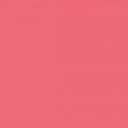
незначительно и не повлияет на
мм:
190.00
мастурбатора.
Асткол-Альфа
Все секс игрушки из этого мате
желательно сразу после исполь
на хлопковом полотенце. Желате
игрушку положить в пакет, насып
Внутреннюю поверхность промыт
обработать с тальком. Хранить в
градусов. Рекомендуется исполь
Лубриканты на жировой основе 
ВНИМАНИЕ! Ни в коем случае не 
с другими секс игрушками без уп
конфликт и нежелательную хими
секс игрушка может просто "раст
SANDA, мастурбатор вагина без
в Асткол по оптовой цене онлай