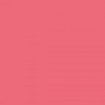
Остаток:
клиента
Ожидаемая дата
Ожи
31.08.2026
поставки:
коли
и
Описание
Сертификаты
Ю.Корея
15.50
Вагина Мастурбатор, сделана из
натуральному телу живого челов
9.50
анатомическими изгибами и рел
KOKOS
внутреннего строения женского 
370.00
Плотность материала и эффект в
девственницу; Размер 15,5см х 1
:
416.00
По многочисленным запросам кл
Коробка
структурный дизайн во ВСЕХ Р
м:
85.00
оснащен небольшим отверстием 
процесса ОЧИСТКИ изделия. Эфф
мм:
110.00