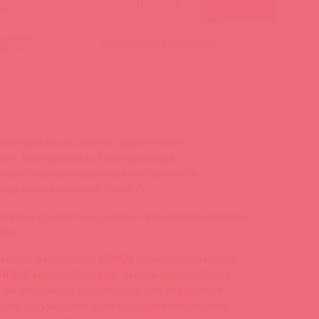
-
+
ми:
даемое
36
Доступно для бронирования:
36
чество:
 материала абсолютно идентичного
ека. Внутренность Мастурбатора с
ьефом повторяющим все особенности
влагалища включая точку G.
акуума создает ощущение проникновения как в
0см.
иентов в компании KOKOS реализовали новый
УЧНЫХ мастурбаторах. Теперь мастурбатор
на основании, это сделано для упрощения
ект вакуума при использовании изменится