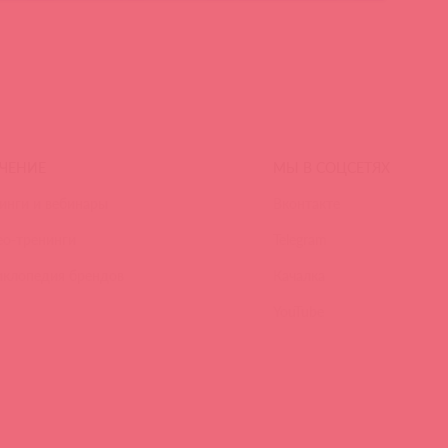
ЧЕНИЕ
МЫ В СОЦСЕТЯХ
инги и вебинары
Вконтакте
ео-тренинги
Telegram
иклопедия брендов
Качалка
YouTube