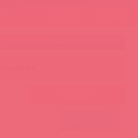
Контакты
Корзина
ст
Личный кабинет
+7 495 787-98-83
Акции
Лидеры
Товар в пути
чи за рубль 🕯️
Ваш менеджер:
Авторизуйтесь
ПОИСК ПО ФИЛЬТРАМ