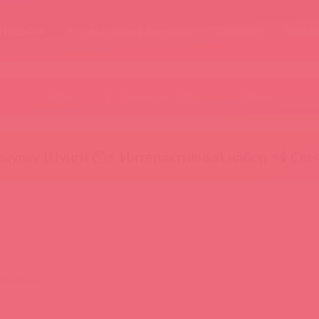
Новости
Энциклопедия брендов
Обучение
Тайфе
БАДы
Скидки до -50%
Гляньте
окупку Шунги 😚
⚡ Интерактивный набор ⚡
🕯️ Све