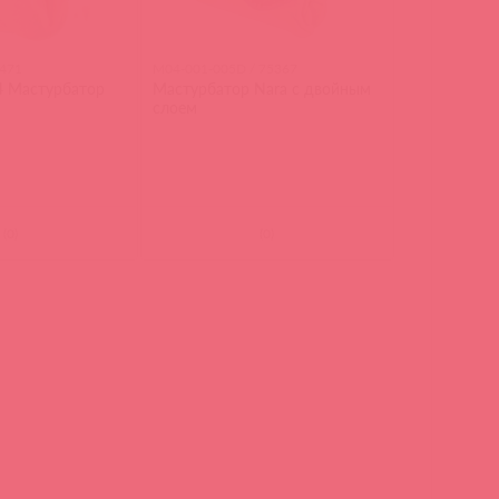
6471
M04-001-005D / 75367
4 Мастурбатор
Мастурбатор Nara с двойным
слоем
(
0
)
(
0
)