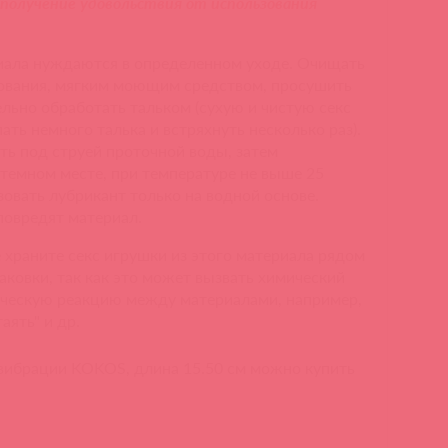
 получение удовольствия от использования
риала нуждаются в определенном уходе. Очищать
зования, мягким моющим средством, просушить
льно обработать тальком (сухую и чистую секс
ать немного талька и встряхнуть несколько раз).
ь под струей проточной воды, затем
 темном месте, при температуре не выше 25
зовать лубрикант только на водной основе.
повредят материал.
храните секс игрушки из этого материала рядом
аковки, так как это может вызвать химический
ческую реакцию между материалами, например,
аять" и др.
 вибрации KOKOS, длина 15.50 см можно купить
н