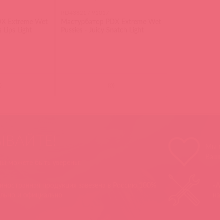
RD43821 / 91017
X Extreme Wet
Мастурбатор PDX Extreme Wet
 Lips Light
Pussies - Juicy Snatch Light
)
(
0
)
ЫВАЙТЕ!
Мы п
Ваш
 вы можете быть уверены:
 иностранная продукция завезена в Россию 100%
«А
ально и официально
на