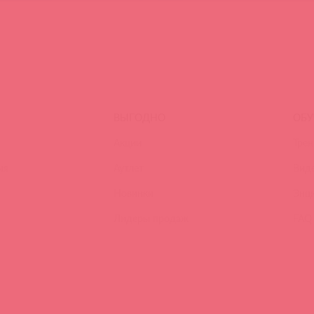
ВЫГОДНО
ОБУ
Акции
Трен
ия
Аутлет
Вид
Новинки
Энц
Лидеры продаж
FAQ