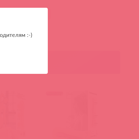
r
мастурбатор
вибрации
одителям :-)