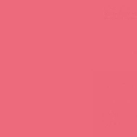
RD43721 / 91016
Мастурбатор PD
Pussies - Luscious
(
0
НЕ ЗАБ
Покупая у Astkol,
Вся
лег