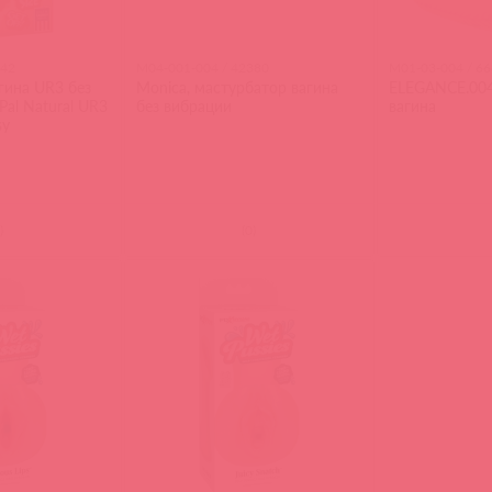
142
M04-001-004 / 42380
M01-03-004 / 6
гина UR3 без
Monica, мастурбатор вагина
ELEGANCE.00
Pal Natural UR3
без вибрации
вагина
sy
)
(
0
)