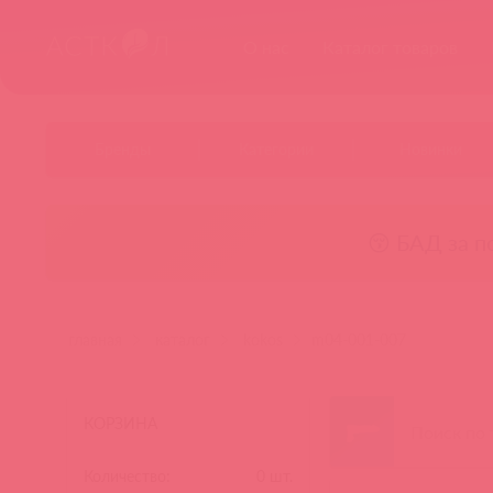
О нас
Каталог товаров
Бренды
Категории
Новинки
😚 БАД за п
главная
каталог
kokos
m04-001-007
КОРЗИНА
Количество:
0
шт.