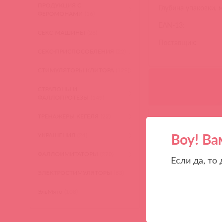
ПРОДУКЦИЯ С
Глубина упаковки, 
ФЕРОМОНАМИ
(16)
EAN-13:
СЕКС-МАШИНЫ
(28)
Поставщик:
СЕКС-ПРИСПОСОБЛЕНИЯ
(22)
СТИМУЛЯТОРЫ КЛИТОРА
(129)
СТРАПОНЫ И
ФАЛЛОПРОТЕЗЫ
(149)
ТРЕНАЖЕРЫ КЕГЕЛЯ
(22)
Воу! Ва
УКРАШЕНИЯ
(24)
ФАЛЛОИМИТАТОРЫ
(270)
Если да, то
ЭЛЕКТРОСТИМУЛЯТОРЫ
(83)
ЭльМято
(108)