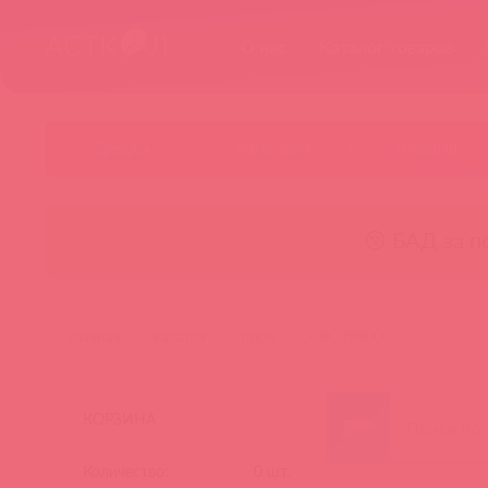
О нас
Каталог товаров
Бренды
Категории
Новинки
😚 БАД за п
главная
каталог
orion
5080390000
КОРЗИНА
Количество:
0
шт.