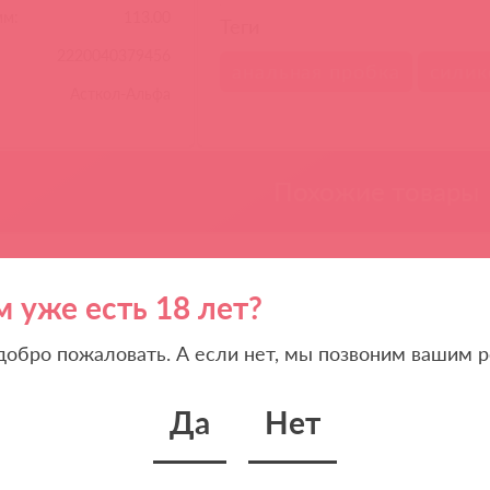
мм:
113.00
Теги
2220040379456
анальная пробка
силик
Асткол-Альфа
Похожие товары
м уже есть 18 лет?
 добро пожаловать. А если нет, мы позвоним вашим р
Да
Нет