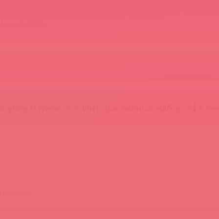
Новости
Энциклопедия брендов
Обучение
Тайфе
БАДы
Скидки до -50%
Гляньте
окупку Шунги 😚
⚡ Интерактивный набор ⚡
🕯️ Све