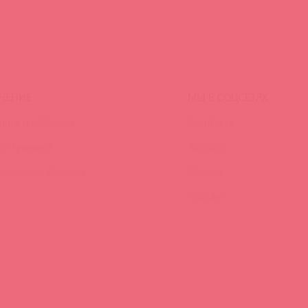
ЧЕНИЕ
МЫ В СОЦСЕТЯХ
инги и вебинары
Вконтакте
ео-тренинги
Telegram
иклопедия брендов
Качалка
YouTube