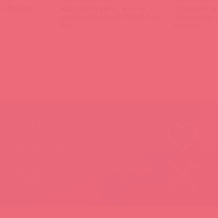
 TitanMen -
Анальная пробка с черным
Стеклянная пр
хвостом You2Toys HORNY Pony
силиконовой 
Plug
розовая
)
(
0
)
ЫВАЙТЕ!
Мы п
Ваш
 вы можете быть уверены:
 иностранная продукция завезена в Россию 100%
«А
ально и официально
на