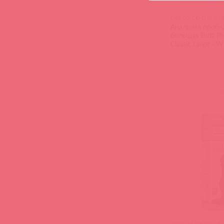
244-03 CD DJ / 59
Анальная пробк
большая Butt Pl
Classic Large - W
(
0
3200-11 BX DJ / 5