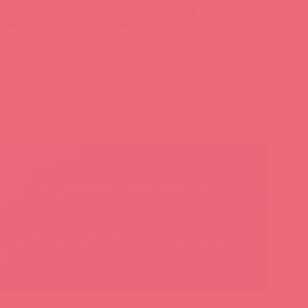
обка с
Анальный стимулятор
присоской,
среднего размера
(
0
)
(
0
)
родаем только те товары, которые понравятся
им покупателям
сткол-Альфа» дает гарантию на все продающиеся у
с товары