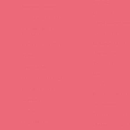
Материал:
ВИБРОМАССАЖЕРЫ
(619)
Длина, см:
ИГРУШКИ ИЗ СТЕКЛА
(2)
Длина рабочей зоны
ИНТЕРАКТИВНЫЕ
Диаметр, см:
ИГРУШКИ
(102)
Доп.диаметр, см:
ИНТИМНАЯ КОСМЕТИКА
(360)
Ширина, см:
КУКЛЫ
(13)
Торговая марка:
ЛУБРИКАНТЫ
(317)
Цвет:
НАБОРЫ СЕКС-ИГРУШЕК
(23)
Вес, гр:
НАСАДКИ И КОЛЬЦА
(271)
Вес с упаковкой, гр
НОВИНКИ
(28)
Тип упаковки:
ПОМПЫ
(51)
Высота упаковки, м
ПРЕЗЕРВАТИВЫ
(2)
Ширина упаковки, 