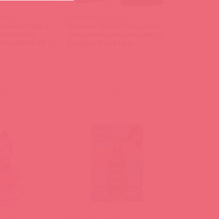
46980
5072290000 / 53529
лоимитаторы в
Анальная пробка большая со
фиолетовые
смещенным центром тяжести
 Anal Starter Kit -
Backdoor Friend Large
(
0
)
(
0
)
/ 88262
5170890000 / 89356