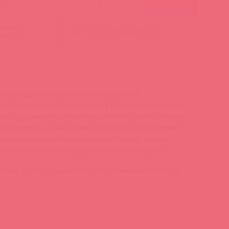
-
+
ми:
даемое
5
Доступно для бронирования:
5
чество:
nnel Plug из силикона имеет удобный
олит вам разнообразить вашу сексуальную жизнь
лая серединка пробки позволяет вставлять внутрь
нительного наслаждения. Игрушка не содержит
нтировать и пробовать новое! Можно также
ными очистителями для интимных товаров.
лина 10.50 см, диаметр 3.00 см можно купить в