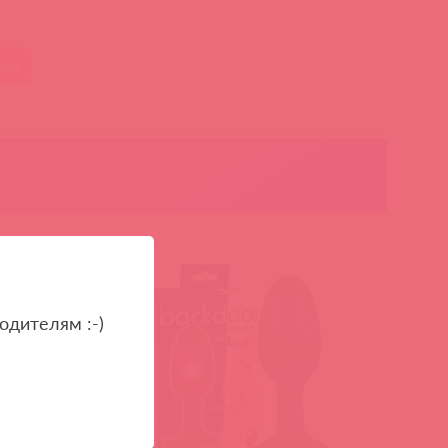
он
одителям :-)