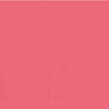
84
283-21 CD DJ / 46979
283-22 CD DJ / 
а телесная
Анальные фаллоимитаторы в
Анальные фал
ugs Smooth
наборе 3 шт прозрачные
наборе 3 шт 
hite
Crystal Jellies - Anal Starter Kit -
Crystal Jellies -
Clear
Purple
)
(
0
)
4611
5220660000 / 78466
2890-11 PD ЭМ 