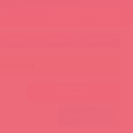
Контакты
Корзина
ст
Личный кабинет
+7 495 787-98-83
Акции
Лидеры
Товар в пути
чи за рубль 🕯️
Ваш менеджер:
Авторизуйтесь
ПОИСК ПО ФИЛЬТРАМ