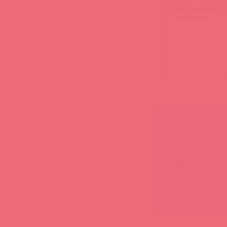
Анальная пробка
The Rumpy
(
0
НЕ ЗАБ
Покупая у Astkol,
Вся
лег