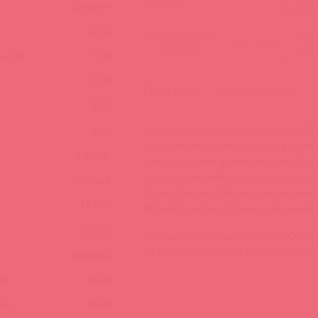
Остаток:
Силикон
клиента
10.50
Ожидаемая дата
Ожи
04.09.2026
поставки:
коли
, см:
7.50
3.00
Описание
Сертификаты
2.50
Анальная пробка-туннель Lust Tu
5.00
ограничитель. Эта игрушка позв
ORION
и внести в нее яркие эмоции. По
пальцы или вибратор для допол
Чёрный
фталатов. Не бойтесь экспериме
147.00
обрабатывать игрушку специаль
:
161.00
Анальная пробка полая ORION, д
Асткол по оптовой цене онлайн
Коробка
м:
60.00
мм:
60.00