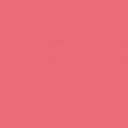
ВЫГОДНО
ОБУ
Акции
Трен
ия
Аутлет
Вид
Новинки
Энц
Лидеры продаж
FAQ