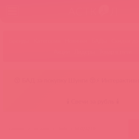
Бренды
Категории
Новинки
БАДы
Скидки до
Акции
Лидеры
Товар в пути
😚 БАД за покупку Шунги 😚
⚡ Интерактивн
🕯️ Свечи за рубль 🕯️
главная
каталог
baile
bi-026210