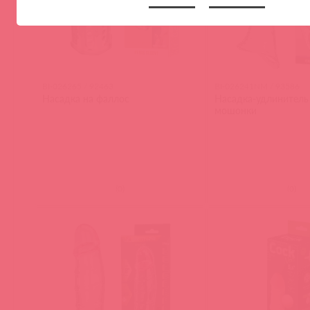
BI-026265 / 92463
BI-026241NM / 93586
Насадка на фаллос
Насадка-удлинитель
мошонки
(
0
)
(
0
)