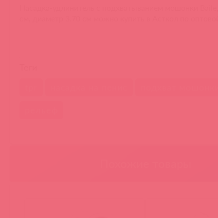
Насадка-удлинитель с подхватыванием мошонки Baile,
см, диаметр 3.70 см можно купить в Асткол по оптово
Теги
tpr
насадка на пенис
подхват мошонк
рельеф
Похожие товары