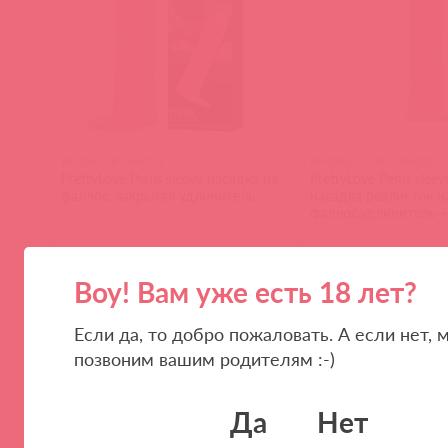
BI-026228 / 66701
BI-026227 ЭМ / 84593
PrettyLove Penis sleeve насадка на
PrettyLove Penis slee
фаллос, закрытая удлинитель
насадка реалистик н
фаллос,удлинитель +
Воу! Вам уже есть 18 лет?
(
0
)
(
0
)
Если да, то добро пожаловать. А если нет, 
позвоним вашим родителям :-)
Да
Нет