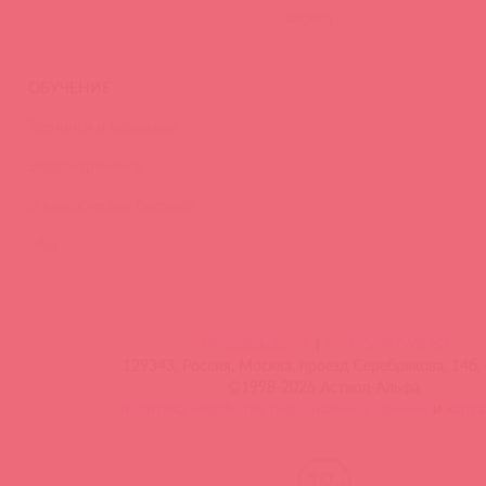
Тайфест
ОБУЧЕНИЕ
Тренинги и вебинары
Видео-тренинги
Энциклопедия брендов
FAQ
info@astkol.com
|
+7 495 787-98-83
129343, Россия, Москва, проезд Серебрякова, 14б, 
©1998-2026 Асткол-Альфа
политика обработки персональных данных
и
карта