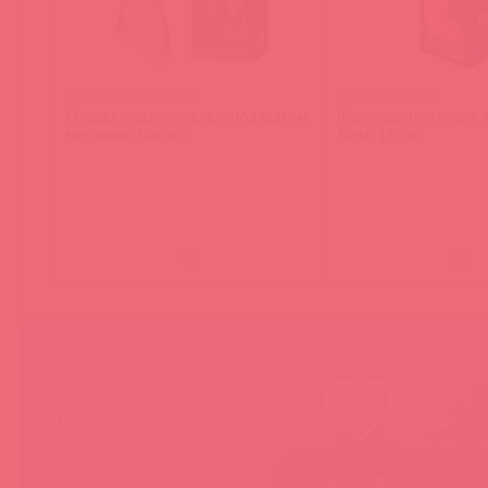
BI-026278NM / 93587
692103 / 93893
Насадка-удлинитель с подхватом
Фаллоудлинитель с 
мошонки Darnell
Next, 15 см
(
0
)
(
0
)
НЕ ЗАБЫВАЙТЕ!
Мы продае
товары, ко
Покупая у Astkol, вы можете быть
понравятс
уверены:
покупател
Вся иностранная
«Асткол-