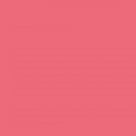
Доступно для бронирования:
Описание
Сертификаты
Сколько удовольствий может быть сосредоточено в т
маленькой игрушке! Черное вибро-кольцо на пенис с
вибрацией и выпуклыми элементами "ребрышками" дл
клитора. Вибро-кольцо является водонепроницаемым 
просто в использовании. Вибро-пуля работает от трех 
“таблетка” (идут в комплекте). Несмотря на мощную в
данный механизм обеспечивает работу более 30 минут
партнера смогут с лихвой насладиться удовольствием 
Эрекционное кольцо со стимул.клитора, с вибрацией Pr
вибрацией, длина 6.50 см, диаметр 5.30 см можно куп
по оптовой цене онлайн