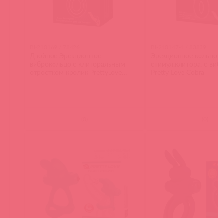
BI-210169 / 78426
BI-210147-1 / 83839
Двойное Эрекционное
Эрекционное кольцо
виброкольцо с клиторальным
стимул.клитора, с в
отростком кролик PrettyLove
Pretty Love Cobra
Osmond
(
0
)
(
0
)