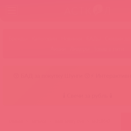
Бренды
Категории
Новинки
БАДы
Скидки до
Акции
Лидеры
Товар в пути
😚 БАД за покупку Шунги 😚
⚡ Интерактивн
🕯️ Свечи за рубль 🕯️
главная
каталог
baile pretty love
bi-210142