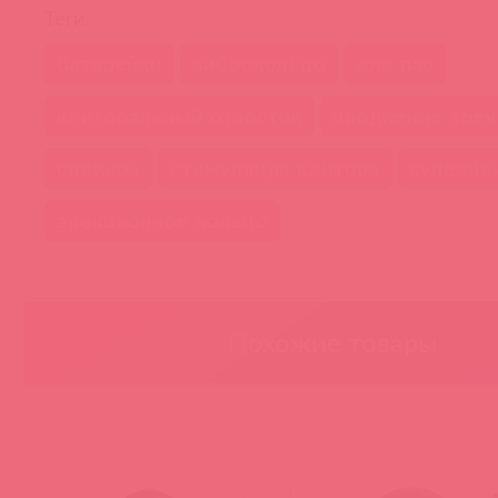
Теги
батарейки
виброкольцо
для пар
клиторальный отросток
продление эре
силикон
стимуляция клитора
суперце
эрекционное кольцо
Похожие товары