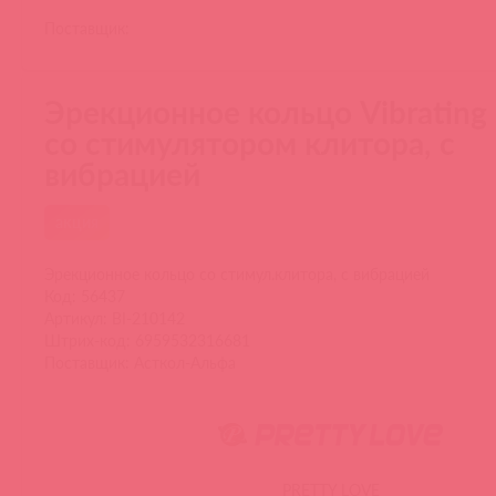
Поставщик:
Эрекционное кольцо Vibrating 
со стимулятором клитора, с
вибрацией
акция
Эрекционное кольцо со стимул.клитора, с вибрацией
Код: 56437
Артикул: BI-210142
Штрих-код: 6959532316681
Поставщик: Асткол-Альфа
PRETTY LOVE