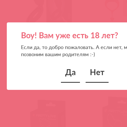
Воу! Вам уже есть 18 лет?
BI-026218 / 60733
30604 / 71540
ESTHER Эрекционное кольцо с
Devol Cockring Эрек
Если да, то добро пожаловать. А если нет, 
клиторальной щеточкой, с
виброкольцо Мален
подхватом мошонки с вибрацией
позвоним вашим родителям :-)
Да
Нет
(
0
)
(
0
)