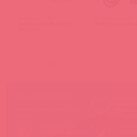
BI-210320-1 / 91904
BI-210206-3 / 93610
Эрекционное виброкольцо,
Эрекционное виброк
бирюзовое
(
0
)
(
0
)
НЕ ЗАБЫВАЙТЕ!
Мы продае
товары, ко
Покупая у Astkol, вы можете быть
понравятс
уверены:
покупател
Вся иностранная
«Асткол-
продукция завезена в
гарантию