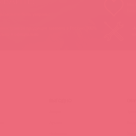
ЫВАЙТЕ!
Мы п
Ваш
 вы можете быть уверены:
 иностранная продукция завезена в Россию 100%
«А
ально и официально
на
ВЫГОДНО
ОБУ
Акции
Трен
ия
Аутлет
Вид
Новинки
Энц