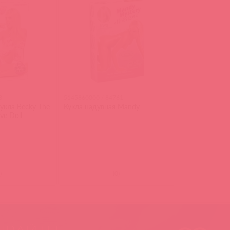
8
5145860000 / 84761
укла Becky The
Кукла надувная Mandy
ve Doll
)
(
0
)