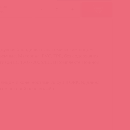
гими
-
+
ми:
адувная блондинка с анатомическим лицом,
съемные. Материал: PVC, TPR, без содержания
ктивой ЕС 1907/2006/EC. В Комплекте Ножной
лицом и конечностями Juicy Jill ORION, длина
л по оптовой цене онлайн