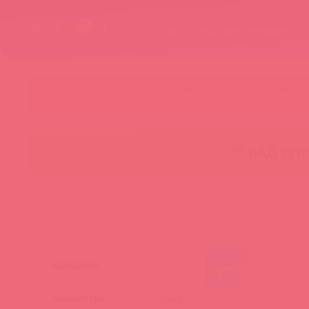
О нас
Каталог товаров
Бренды
Категории
Новинки
😚 БАД за п
главная
каталог
orion
5119190000
КОРЗИНА
Количество:
0
шт.