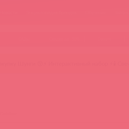
Новости
Энциклопедия брендов
Обучение
Тайфе
БАДы
Скидки до -50%
Гляньте
окупку Шунги 😚
⚡ Интерактивный набор ⚡
🕯️ Све