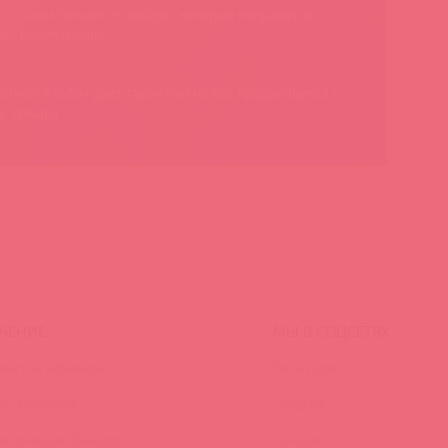
родаем только те товары, которые понравятся
им покупателям
сткол-Альфа» дает гарантию на все продающиеся у
с товары
ЧЕНИЕ
МЫ В СОЦСЕТЯХ
инги и вебинары
Вконтакте
ео-тренинги
Telegram
иклопедия брендов
Качалка