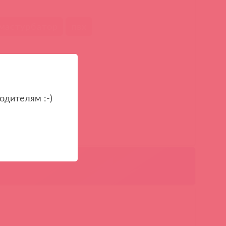
мастурбатор
пвх
одителям :-)