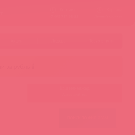
Контакты
Корзина
ст
Личный кабинет
+7 495 787-98-83
Акции
Лидеры
Товар в пути
чи за рубль 🕯️
Ваш менеджер:
Авторизуйтесь
ПОИСК ПО ФИЛЬТРАМ