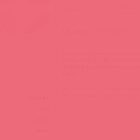
Бронь дру
Остаток:
клиента
Описание
Сертификаты
Кукла в натуральную величину н
руками и ногами. Вагина и анус 
фталатов в соответствии с дире
Насос.
и
Кукла надувная с анатомическим 
160.00 см можно купить в Астко
Германия
ПВХ
160.00
ORION