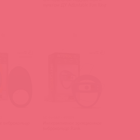
пультом ДУ Adjustable Fun Ring
(
0
)
(
0
)
61
LC-IN-669 / 93558
е виброкольцо
Интерактивное эрекционное
виброкольцо Rank