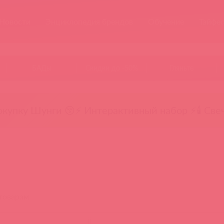
Новости
Энциклопедия брендов
Обучение
Тайфе
БАДы
Скидки до -50%
Гляньте
окупку Шунги 😚
⚡ Интерактивный набор ⚡
🕯️ Све