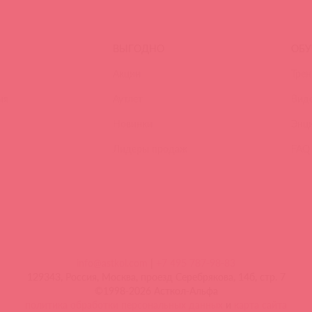
ВЫГОДНО
ОБУ
Акции
Трен
ия
Аутлет
Вид
Новинки
Энц
Лидеры продаж
FAQ
info@astkol.com
|
+7 495 787-98-83
129343, Россия, Москва, проезд Серебрякова, 14б, стр. 7
©1998-2026 Асткол-Альфа
политика обработки персональных данных
и
карта сайта