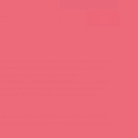
гими
-
+
ми:
й и наружним фаллоимитатором с клиторальным
и съемным мини-вибратором. Фаллоимитатор,
 см, кольцо диаметр 3,2 см (легко
ета. Материал Фаллоимитатор/Кольцо: Силикон.
полиуретановым Покрытием, без содержания
ктивой ЕС 1907/2006/EC. (Аккумуляторные
 фаллоимитатором с вибрацией Double Delight
 см, диаметр 2.60 см можно купить в Асткол по