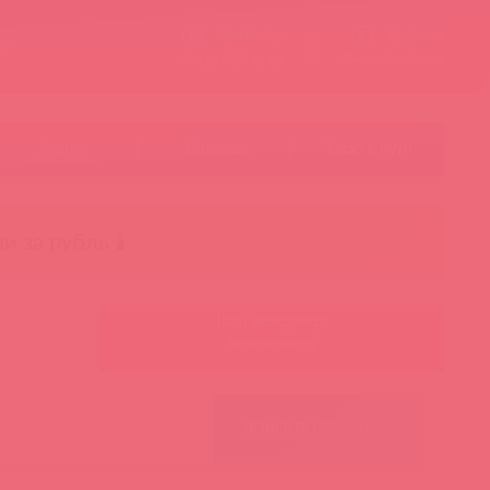
Контакты
Корзина
ст
Личный кабинет
+7 495 787-98-83
Акции
Лидеры
Товар в пути
чи за рубль 🕯️
Ваш менеджер:
Авторизуйтесь
ПОИСК ПО ФИЛЬТРАМ