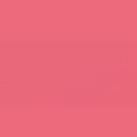
)
(
0
)
ЫВАЙТЕ!
Мы п
Ваш
 вы можете быть уверены:
 иностранная продукция завезена в Россию 100%
«А
ально и официально
на