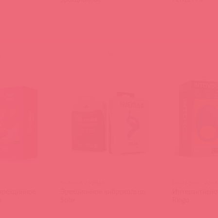
)
(
0
)
HUE018 / 92861
LC-IN-552 / 933
эрекцинное
Эрекционное виброкольцо
Интерактивно
o
Solar
Ringo