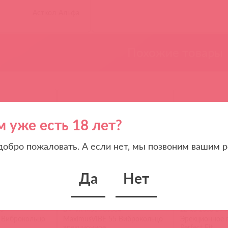
Асткол-Альфа
Похожие товары
м уже есть 18 лет?
 добро пожаловать. А если нет, мы позвоним вашим р
Да
Нет
03
BM-VR-M55 / 89304
ZE-RS-2680-2 / 
 Виброкольцо
MaximusVIBE 55 Виброкольцо
Эрекционное 
эрекционное
Perfect Fit