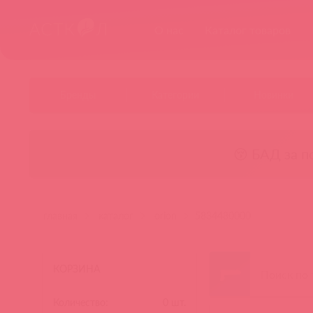
О нас
Каталог товаров
Бренды
Категории
Новинки
😚 БАД за п
главная
каталог
orion
5834480000
КОРЗИНА
Количество:
0
шт.