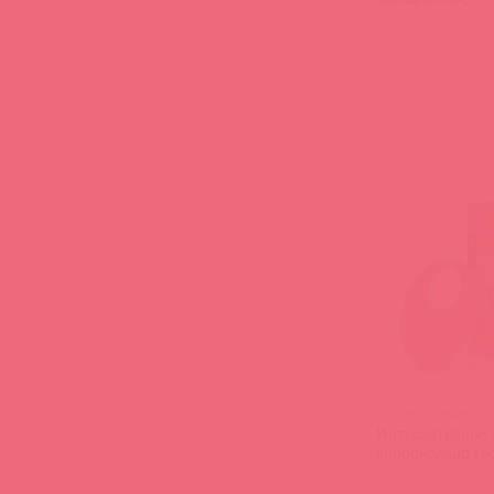
(
0
EC003 / 92848
Интерактивное 
виброкольцо Le