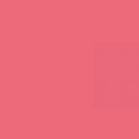
(
0
НЕ ЗАБ
Покупая у Astkol,
Вся
лег