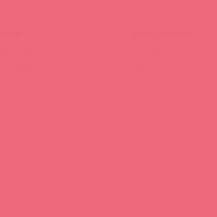
ЧЕНИЕ
МЫ В СОЦСЕТЯХ
инги и вебинары
Вконтакте
ео-тренинги
Telegram
иклопедия брендов
Качалка
YouTube