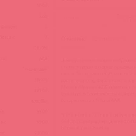
16.00
2.60
Бронь дру
Остаток:
клиента
вибрации:
3
брации:
7
Описание
Сертификаты
ORION
ия:
AAA
Эрекционное кольцо с вибрацие
стимулятором в форме Кролика 
Фиолетовый
около 16 см длиной, Диаметр 2,6
198.00
растягивается). Фиолетового цв
Мини вибратор: ABS-пластик с 
:
221.00
фталатов в соответствии с дире
батареи extra x Micro/AAA)
Коробка
м:
55.00
Эрекционное кольцо с наружним
ORION, c вибрацией, длина 16.00
мм:
95.00
оптовой цене онлайн
мм:
210.00