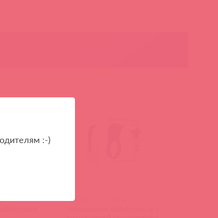
одителям :-)
92750
ZE-RS-5117-2 / 92756
вибро-лассо
Эрекционное вибро-кольцо с
клиторальной подушечкой и