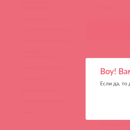
ПРОДУКЦИЯ С
Поставщик:
ФЕРОМОНАМИ
(16)
СЕКС-МАШИНЫ
(28)
СЕКС-ПРИСПОСОБЛЕНИЯ
(22)
СТИМУЛЯТОРЫ КЛИТОРА
(129)
СТРАПОНЫ И
ФАЛЛОПРОТЕЗЫ
(149)
ТРЕНАЖЕРЫ КЕГЕЛЯ
(22)
Воу! Ва
УКРАШЕНИЯ
(24)
Если да, то
ФАЛЛОИМИТАТОРЫ
(270)
ЭЛЕКТРОСТИМУЛЯТОРЫ
(83)
ЭльМято
(108)
BM-VR-M45 / 893
MaximusVIBE 45
эрекционное