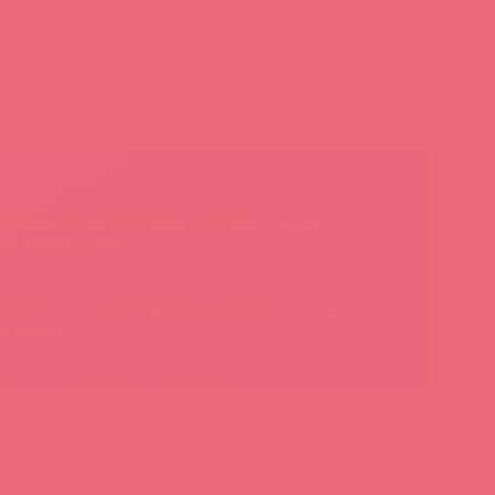
(
0
)
(
0
)
родаем только те товары, которые понравятся
им покупателям
сткол-Альфа» дает гарантию на все продающиеся у
с товары