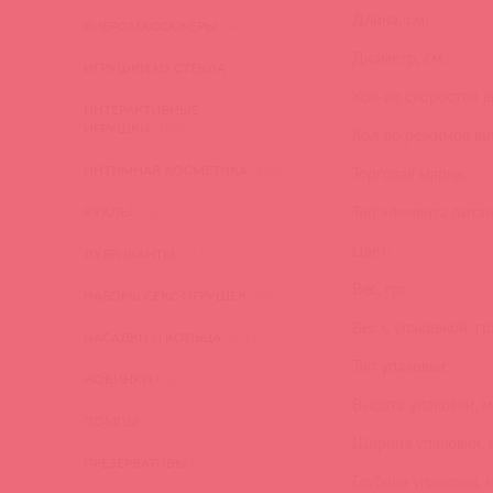
Длина, см:
ВИБРОМАССАЖЕРЫ
(619)
Диаметр, см:
ИГРУШКИ ИЗ СТЕКЛА
(2)
Кол-во скоростей 
ИНТЕРАКТИВНЫЕ
ИГРУШКИ
(102)
Кол-во режимов ви
ИНТИМНАЯ КОСМЕТИКА
(358)
Торговая марка:
Тип элемента питан
КУКЛЫ
(13)
Цвет:
ЛУБРИКАНТЫ
(317)
Вес, гр:
НАБОРЫ СЕКС-ИГРУШЕК
(23)
Вес с упаковкой, гр
НАСАДКИ И КОЛЬЦА
(271)
Тип упаковки:
НОВИНКИ
(28)
Высота упаковки, м
ПОМПЫ
(51)
Ширина упаковки, 
ПРЕЗЕРВАТИВЫ
(2)
Глубина упаковки, 