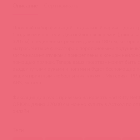
Описание
Сертификаты
Прочный набор фиксаций - идеальный вариант для стр
бондажем в постели!
Два нейлоновых ремня (длина к
320 см), соединенных ремнем длиной 180 см, который
матрас.
Четыре фиксатора с поролоновыми подушечк
застежками-липучками прикреплены к концам нейлон
помощью пряжек.
Теперь ваша «жертва» может быть с
раздвинутыми руками и ногами и будет беспомощно п
вашим приятным любовным «атакам»… Материал: PP, 
ABS, металл.
Фиксация для рук с привязью на кровать Bad Kitty Bettf
ORION, длина 320.00 см можно купить в Асткол по оп
онлайн
Теги