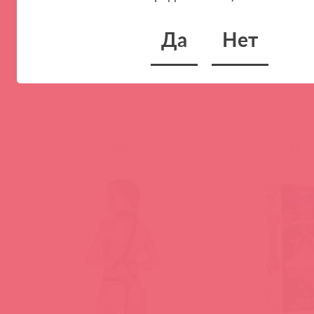
Да
Нет
24903071001 ЭМ / 88256
570410 / 89136
Набор верёвок для связывания на
Fetish Tentation Фик
тело и руки Bondageseile
с шипами
(
0
)
(
0
)