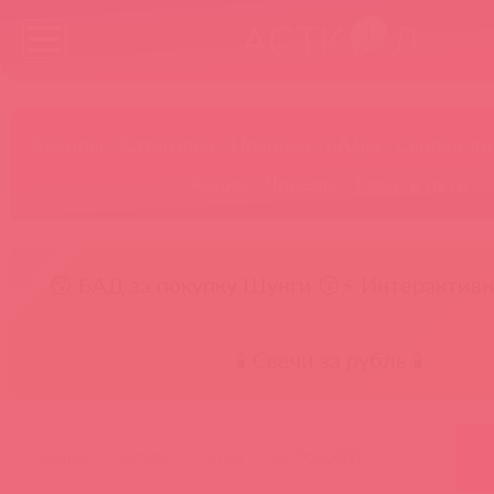
Бренды
Категории
Новинки
БАДы
Скидки до
Акции
Лидеры
Товар в пути
😚 БАД за покупку Шунги 😚
⚡ Интерактивн
🕯️ Свечи за рубль 🕯️
главная
каталог
orion
5279550000