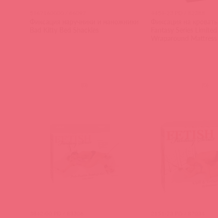
5167160000 / 66097
4454-23 PD / 82388
Фиксация наручники и наножники
Фиксация на кровать 
Bad Kitty Bed Shackles
Fantasy Series Limited
Wraparound Mattress R
Black
(
0
)
(
0
)
3842-00 PD / 83306
2151-23 PD / 87034