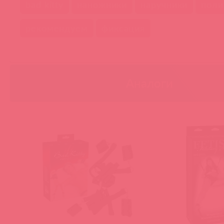
bad kitty
наножники
наручники
поли
рекомендуем
фиксация
Аналоги