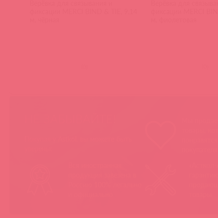
Верёвка для связывания и
Верёвка для связыва
фиксации MERCI BIND & TIE, 9,14
фиксации MERCI BIND
м, чёрная
м, фиолетовая
(
0
)
(
0
)
НЕ ЗАБЫВАЙТЕ!
Мы продае
товары, ко
Покупая у Astkol, вы можете быть
понравятс
уверены:
покупател
Вся иностранная
«Асткол-
продукция завезена в
гарантию
Россию 100% легально
продающ
и официально
товары