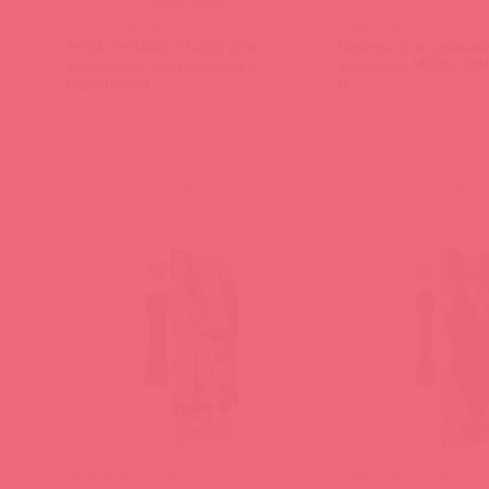
570103 / 89144
2404-22 BX DJ / 92701
Fetish Tentation Набор для
Верёвка для связыва
фиксации с наручниками и
фиксации MERCI BIND
ошейником
м
(
0
)
(
0
)
2404-38 BX DJ / 92703
2404-65 BX DJ / 92705