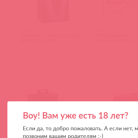
4424-00 PD / 37123
3807-00 PD / 87049
Наножники с фиксацией Fetish
Фиксация для ног с 
Fantasy LTD Edition
цепочкой Metal Leg Cuf
(
0
)
(
0
)
Воу! Вам уже есть 18 лет?
Если да, то добро пожаловать. А если нет, 
позвоним вашим родителям :-)