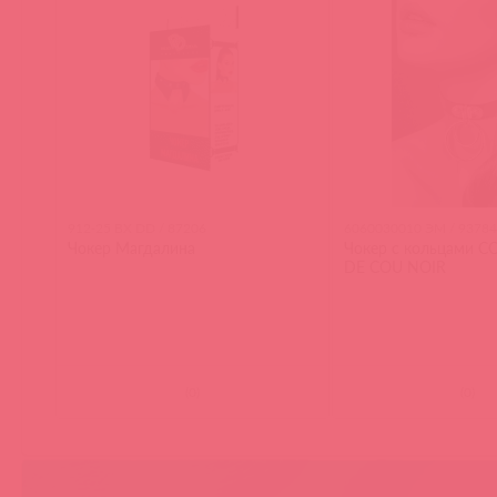
912-25 BX DD / 87206
6060030010 ЭМ / 93784
Чокер Магдалина
Чокер с кольцами C
DE COU NOIR
(
0
)
(
0
)