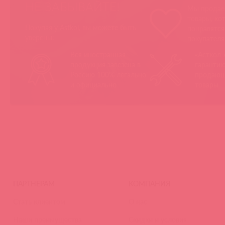
НЕ ЗАБЫВАЙТЕ!
Мы продае
товары, ко
Покупая у Astkol, вы можете быть
понравятс
уверены:
покупател
Вся иностранная
«Асткол-
продукция завезена в
гарантию
Россию 100% легально
продающ
и официально
товары
ПАРТНЕРАМ
КОМПАНИЯ
Стать клиентом
О нас
Наши преимущества
Скидки и условия