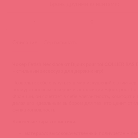
Бронь другими клиентами:
-
Описание
Сертификаты
Чокер Fetish Necklace от Bijoux pour toi COLLIER RA
– стильный аксессуар для дерзких игр!
Позвольте себе окунуться в мир искушений с этим че
полиуретановым чокером из коллекции Bijoux pour toi
Франции, он сочетает в себе элегантность, комфорт и 
делая его идеальным выбором для тех, кто ценит стил
функциональность.
Ключевые характеристики:
материал
: высококачественный полиуретан – лег