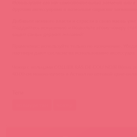
Используйте его как самостоятельный элемент или в
другими аксессуарами и позвольте страсти захватить 
Добавьте немного власти и страсти в свою жизнь уже
Поддайтесь искушению и позвольте этому чокеру ста
ваших самых дерзких желаний!
Примечание:
используйте только по назначению. Убедит
партнера дают согласие на использование аксессуара.
Чокер с кольцами COLLIER RAS DE COU NOIR Bijoux pou
40.00 см можно купить в Асткол по оптовой цене онла
Теги
полиуретан
чокер