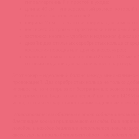
гипоаллергенный и простой в уходе;
длина
: 40 см – универсальный размер, который 
большинству пользователей;
ширина
: 2 см – элегантная ширина для комфортн
вес
: всего 36 грамм – практически невесомый акс
застежка
: кнопка – удобная и надежная фиксация
дизайн
: два стильных серебристых кольца спере
крепления поводка или других аксессуаров;
упаковка
: компактная коробка (25 мм х 100 мм х 
готовый подарок для вас или вашего партнера.
Этот чокер – идеальный баланс между минимализмом
провокацией. Два серебристых кольца не только доб
игривости, но и открывают безграничные возможност
экспериментов. Будь то ваш первый шаг в мир BDSM 
игры, этот аксессуар станет вашим надежным помощ
"Представьте: вы облачены в этот соблазнительный ч
блестящие кольца притягивают взгляды. Ваш партн
поводок, и каждое движение наполняется новыми эм
аксессуар не просто дополняет образ – он задает тон 