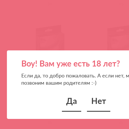
(
0
)
(
0
)
Воу! Вам уже есть 18 лет?
Если да, то добро пожаловать. А если нет, 
6060010030 / 72646
6060000010 / 72649
позвоним вашим родителям :-)
Чокер с кольцом COLLIER FETISH
Чокер сердце COLLI
ROUGE
Да
Нет
(
0
)
(
0
)