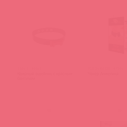
3164-1 / 83561
912-24 BX DD / 87204
Кожаный ошейник с красным
Чокер Анжелика
бантиком
(
0
)
(
0
)