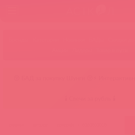
Бренды
Категории
Новинки
БАДы
Скидки до
Акции
Лидеры
Товар в пути
😚 БАД за покупку Шунги 😚
⚡ Интерактивн
🕯️ Свечи за рубль 🕯️
главная
каталог
concorde
6060030010