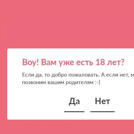
оптовой цене онлайн
Аналоги
Воу! Вам уже есть 18 лет?
Если да, то добро пожаловать. А если нет, 
позвоним вашим родителям :-)
Да
Нет
941-01 PP DD / 75153
Зажим на соски Nipple clamps с
цепочкой