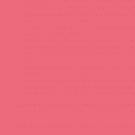
Безопасность. На наконечниках зажимов предус
специальные эластичные накладки, которые пр
сильное сдавливание сосков. Они изготовлены и
гипоаллергенного материала с гипоаллергенным
Даже если склонны к аллергии, будьте уверены 
не доставит дискомфорта.
Универсальность. Игрушка подходит для любых п
используется и для одиночных развлечений. С 
воплотите в реальность любые эротические фант
ролевую игру увлекательной и незабываемой. Д
немного воображения, чтобы постичь новые эмо
Компактность. Аксессуар легко поместится в не
сумочке или чемодане. Это позволит использоват
и когда угодно — в гостиницах, во время путешес
ней не придется отказывать от любимых развлеч
Продуманность конструкции и материалов — гарантия
наручники обязательно понравятся и прослужат долги
Зажим на соски Nipple clamps с цепочкой DD Джага-Д
34.00 см можно купить аналоги этого секс товара в Ас