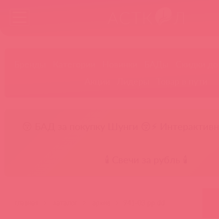
Бренды
Категории
Новинки
БАДы
Скидки до
Акции
Лидеры
Товар в пути
😚 БАД за покупку Шунги 😚
⚡ Интерактивн
🕯️ Свечи за рубль 🕯️
главная
каталог
архив
941-03 pp dd