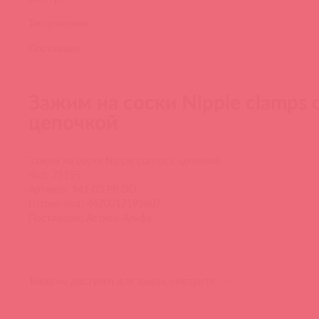
Тип упаковки:
Поставщик:
Зажим на соски Nipple clamps 
цепочкой
Зажим на соски Nipple clamps с цепочкой
Код: 75155
Артикул: 941-03 PP DD
Штрих-код: 4620017193807
Поставщик: Асткол-Альфа
Товар не доступен для заказа, смотрите
аналоги