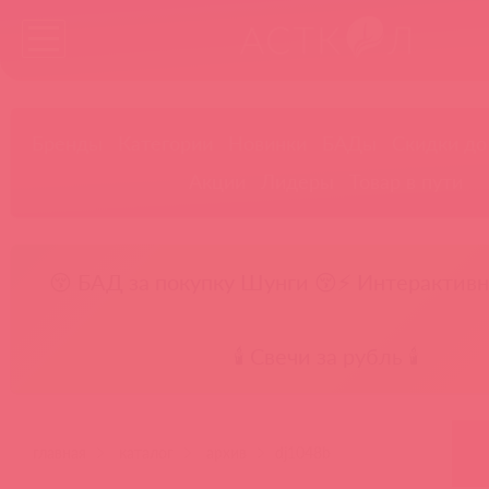
Бренды
Категории
Новинки
БАДы
Скидки до
Акции
Лидеры
Товар в пути
😚 БАД за покупку Шунги 😚
⚡ Интерактивн
🕯️ Свечи за рубль 🕯️
главная
каталог
архив
dj1048b