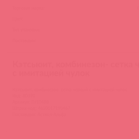
Торговая марка:
Цвет:
Тип упаковки:
Поставщик:
Кэтсьюит, комбинезон- сетка 
с имитацией чулок
Кэтсьюит, комбинезон- сетка черный с имитацией чулок
Код: 80390
Артикул: DJ1048B
Штрих-код: 4620017195467
Поставщик: Асткол-Альфа