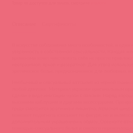
Товар не доступен для заказа, смотрите
аналоги
Описание
Сертификаты
В искусстве соблазнения много особенностей, и одна 
уверенность в собственной сексуальности. Каждая ж
временами хочет чувствовать себя не просто привлека
неотразимой, яркой и развратной. Для этого использу
эротическое белье, предназначенное для любовных иг
Необычный и сексуальный кэтсьюит из черной ткани 
любой девушке. Материал украшен оригинальным орн
сделан в виде имитации чулок с пажами. Наряд хорошо
высокими каблуками и другими аксессуарами. Прозрач
груди смотрится эротично и пикантно. Атласная шнуро
поможет подогнать кэтсьюит по фигуре, но и является
дополнительным украшением к образу..Освежите отн
помощью сексуального белья и смелого перевоплоще