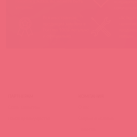
Покупая у Astkol, вы можете быть
понравятс
уверены:
покупател
Вся иностранная
«Асткол-
продукция завезена в
гарантию
Россию 100% легально
продающ
и официально
товары
ПАРТНЕРАМ
КОМПАНИЯ
Стать клиентом
О нас
Наши преимущества
Скидки и условия
Новости