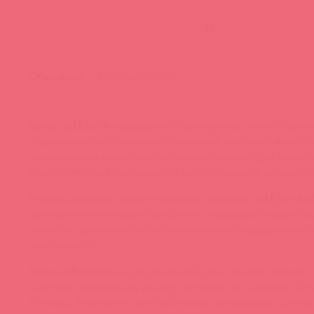
-
Описание
Сертификаты
Бренд
SILEXD
®
предлагает серию реалистичных фалл
обрамлении экстрамягкого силикона высокого качес
наполненную изнутри упругим материалом для неверо
реалистических ощущений и неповторимого удовольст
Революционная, запатентованная формула
SILEXPAN
для наполнения наших продуктов, придавая упругость
гибкость фаллоимитатору и магические ощущения и 
эластичность.
Марка
SILEXD
®
на сегодняшний день предоставляет 
качество силикона на рынке, который не содержит Фт
Латекса. Безопасен для организма, не вызывает аллер