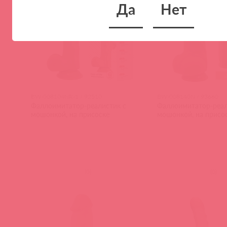
Да
Нет
BW-008104NR-1 / 92510
BW-008140N / 93660
Фаллоимитатор-реалистик с
Фаллоимитатор-реал
мошонкой, на присоске
мошонкой, на присо
(
0
)
(
0
)