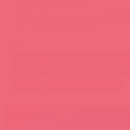
реакций, непористый и долговечный.
SileXD Фаллоимитатор на присоске с мошонкой MODEL 
телесный Adrien Lastic , длина 17.75 см, диаметр 3.50
купить в Асткол по оптовой цене онлайн
Теги
adrien lastic silexd
silexd без вибрации и 
silexpan
вагинальный стимулятор
реа
силикон
фаллоимитатор на присоске
Похожие товары