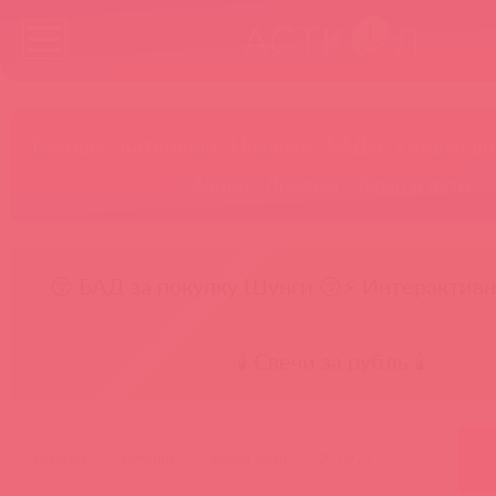
Бренды
Категории
Новинки
БАДы
Скидки до
Акции
Лидеры
Товар в пути
😚 БАД за покупку Шунги 😚
⚡ Интерактивн
🕯️ Свечи за рубль 🕯️
главная
каталог
adrien lastic
220277