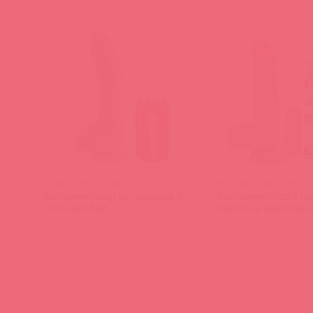
5508-21 PD ЭМ / 84321
BW-008105ZRG / 91925
Фаллоимитатор на присоске 9
Фаллоимитатор с п
Cock with Balls
кожей, на присоске, 
(
0
)
(
0
)