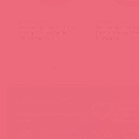
BMN-0071 / 83411
BMN-0069 / 83412
Массажная свеча Relaxing &
Массажная свеча Rel
Exciting Massage Candle
Exciting Massage Can
Малахитовый сон
Искушение
(
0
)
(
0
)
НЕ ЗАБЫВАЙТЕ!
Мы продае
товары, ко
Покупая у Astkol, вы можете быть
понравятс
уверены:
покупател
Вся иностранная
«Асткол-
продукция завезена в
гарантию