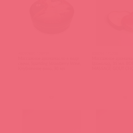
4608DESC / 50919
826061 / 71528
Массажное аромамасло в виде
Массажное аромамас
свечи, Sparkling Strawberry Wine,
Шоколад, 35 мл. BO
Клубничное вино, 30 мл
MASSAGE GOUT CH
(
0
)
(
0
)