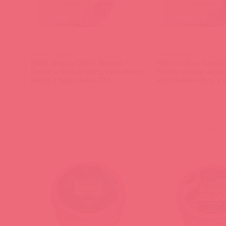
46764 / 82956
46765 / 82957
Petits Joujoux Orient Аромат –
Petits Joujoux Londo
Гранат и белый перец, массажное
Ревень, амбра, черна
масло в виде свечи. 33 г
массажное масло в в
33 г
(
0
)
(
0
)