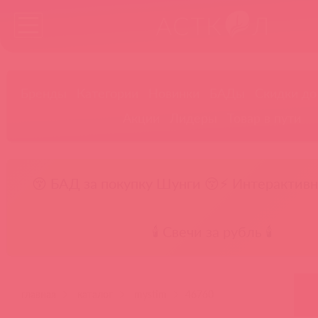
Бренды
Категории
Новинки
БАДы
Скидки до
Акции
Лидеры
Товар в пути
😚 БАД за покупку Шунги 😚
⚡ Интерактивн
🕯️ Свечи за рубль 🕯️
главная
каталог
mystim
46760