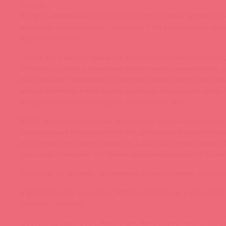
пачули.
A trip to Waikiki
несет сладкий и фруктовый аромат кок
который заставляет вас думать о Piña Coladas под па
песчаном пляже.
После того как вы зажжете ароматизированную свечку,
и превращается в приятное теплое массажное масло,
высококачественными косметическими ингредиентами
масла Жожоба и масло ши
, которые насыщают кожу
веществами и превосходно заботятся о ней.
Petits Joujoux это мягкая массажная свечка, сделанная
натуральных ингредиентов без добавления искусстве
красителей или консервантов. Благодаря изысканной 
красивой упаковке эти свечи идеально подойдут в кач
Свечи по 33 грамма, примерное время горения до 10 ч
Ingredients: soy wax, shea butter, coconut oil, palm kernel 
olive oil, jojoba
oil
Состав: соевый воск, масло ши, кокосовое масло, пал