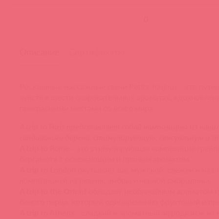
-
Описание
Сертификаты
Роскошные массажные свечи Petits Joujoux - это путе
чувств в шести очаровательных ароматах, вдохновле
прекрасными местами со всего мира.
A trip to Paris
представляет собой композицию из вани
сандалового дерева, стимулирующую, сексуальную и 
A trip to Rome
- это стимулирующая композиция грейп
бергамота с освежающим и пряным ароматом.
A trip to London
окутывает вас мужской, свежей и наэ
композицией из ревеня, амбры и черной смородины.
A trip to the Orient
обладает необычайным ароматом г
белого перца, который одновременно фруктовый и пр
A trip to Athens
- сладкий и ароматный афродизиак из 