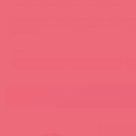
ароматизатор, оливковое масло, масло жожоба
Petits JouJoux a Trip to Paris Аромат - Ваниль и сандал
массажное масло 33 г Mystim можно купить в Асткол 
цене онлайн
Теги
масляная основа
массажное масло
св
Похожие товары