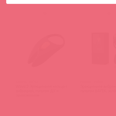
(
0
)
(
0
)
SJ007A / 88743
F03001 / 93531
Winni 2 Эрекционное кольцо с
Эрекционное виброк
вибрацией, пультом ДУ и
пультом BAYEK, зелё
приложением