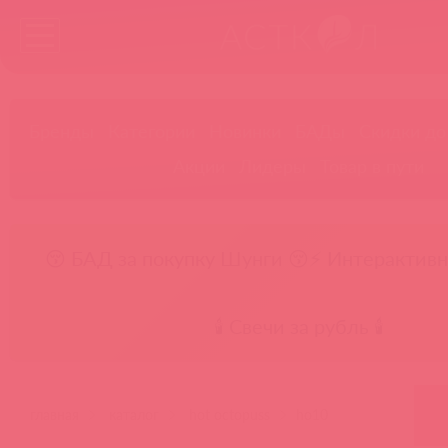
Бренды
Категории
Новинки
БАДы
Скидки до
Акции
Лидеры
Товар в пути
😚 БАД за покупку Шунги 😚
⚡ Интерактивн
🕯️ Свечи за рубль 🕯️
главная
каталог
hot octopuss
ho10