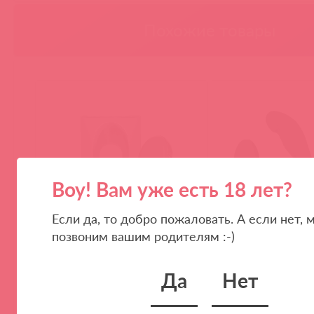
Похожие товары
Воу! Вам уже есть 18 лет?
Если да, то добро пожаловать. А если нет, 
позвоним вашим родителям :-)
HO11 / 83185
ZE-AP-6290-2 / 87298
ATOM PLUS Мощное гибкое
Zero Tolerance STRA
эрекционное виброкольцо с
TAPPED Вибромасса
Да
Нет
двумя виброэлементами
простаты с эрекцио
кольцом и пультом 