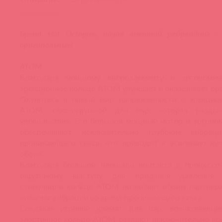
Бренд Hot Octopuss начал внешний ребрендинг -
оригинальные!
АТОМ
Благодаря мощному виброэлементу и эргономич
эрекционное кольцо ATOM улучшает и окрашивает ор
Окунитесь в новый мир напряженности с эрекци
ATOM, секс-игрушкой для пар, которая раздви
удовольствия. Его большой мощный мотор и эргоно
обеспечивают исключительно глубокие вибра
проникающего секса, что приводит к усилению ку
обоих.
Благодаря большой площади контакта в процессе
ощутимому выступу для придания давления 
стимуляции кольцо ATOM позволяет обоим партнер
сильные вибрации во время проникающего секса.
Создавая игровой климат для пар, впечатляющи
эластичное кольцо ATOM создают исключительно яр