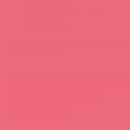
Уровень шума:<45 дБ
Продолжительность работы:40 минут
Зарядка:USB-кабель
Время зарядки:2 ч
Водонепроницаемый:да
ATOM Мощное эрекционное виброкольцо Hot Octopus
вибрацией, длина 8.00 см, диаметр 3.00 см можно куп
по оптовой цене онлайн
Теги
аккумулятор
виброкольцо
продление 
силикон
стимуляция клитора
эрекционное кольцо