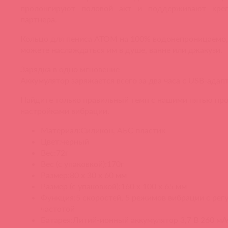
пролонгируют половой акт и поддерживают кре
партнера.
Кольцо для пениса ATOM на 100% водонепроницаемо,
можете наслаждаться им в душе, ванне или джакузи.
Зарядка в одно мгновение
Аккумулятор заряжается всего за два часа с USB-адап
Найдите только правильный темп с нашими пятью пр
настройками вибрации.
Материал:Силикон, АБС пластик
Цвет:черный
Вес:72г
Вес (с упаковкой):170г
Размер:80 х 30 х 60 мм
Размер (с упаковкой):160 х 100 х 65 мм
Функция:5 скоростей, 5 режимов вибрации с рег
частотой
Батарея:Литий-ионный аккумулятор 3,7 В 260 мА