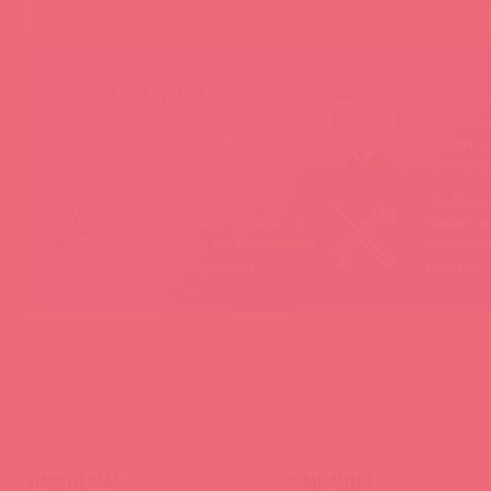
НЕ ЗАБЫВАЙТЕ!
Мы продае
товары, ко
Покупая у Astkol, вы можете быть
понравятс
уверены:
покупател
Вся иностранная
«Асткол-
продукция завезена в
гарантию
Россию 100% легально
продающ
и официально
товары
ПАРТНЕРАМ
КОМПАНИЯ