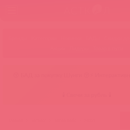
Бренды
Категории
Новинки
БАДы
Скидки до
Акции
Лидеры
Товар в пути
😚 БАД за покупку Шунги 😚
⚡ Интерактивн
🕯️ Свечи за рубль 🕯️
главная
каталог
adrien lastic
24059