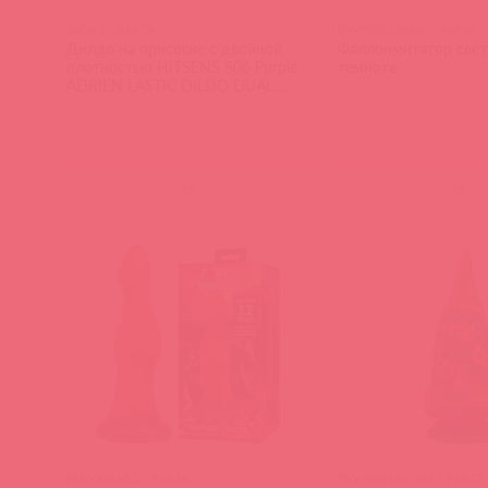
24063 / 86174
BW-008120NY / 91926
Дилдо на присоске с двойной
Фаллоимитатор свет
плотностью HITSENS S06 Purple
темноте
ADRIEN LASTIC DILDO DUAL
DENSITY
(
0
)
(
0
)
BW-008152 / 93676
BW-008156 ЭМ / 93937