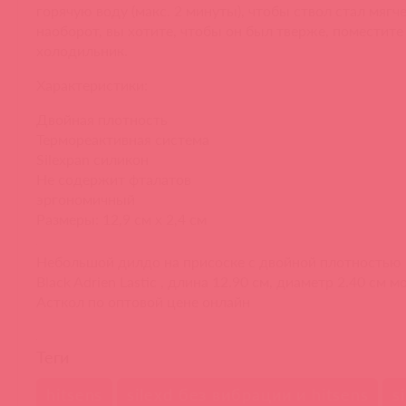
горячую воду (макс. 2 минуты), чтобы ствол стал мягче
наоборот, вы хотите, чтобы он был тверже, поместите 
холодильник.
Характеристики:
Двойная плотность
Термореактивная система
Silexpan силикон
Не содержит фталатов
эргономичный
Размеры: 12,9 см х 2,4 см
Небольшой дилдо на присоске с двойной плотностью 
Black Adrien Lastic , длина 12.90 см, диаметр 2.40 см 
Асткол по оптовой цене онлайн
Теги
hitsens
silexd без вибрации и hitsens
s