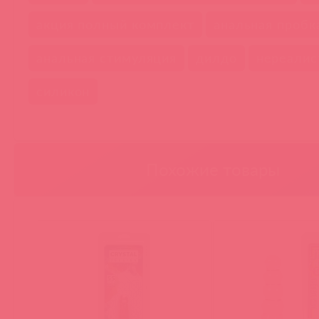
акция полный комплект
анальная пробк
анальная стимуляция
дилдо
нереалис
силикон
Похожие товары