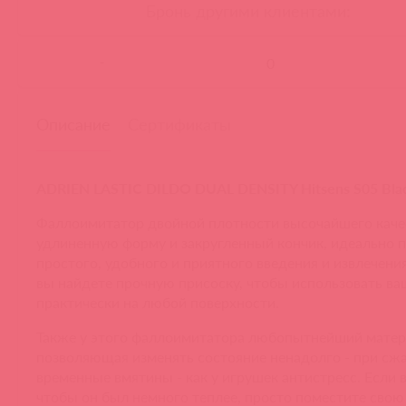
Бронь другими клиентами:
-
Описание
Сертификаты
ADRIEN LASTIC DILDO DUAL DENSITY Hitsens S05 Bla
Фаллоимитатор двойной плотности высочайшего каче
удлиненную форму и закругленный кончик, идеально 
простого, удобного и приятного введения и извлечени
вы найдете прочную присоску, чтобы использовать ва
практически на любой поверхности.
Также у этого фаллоимитатора любопытнейший матер
позволяющая изменять состояние ненадолго - при сж
временные вмятины - как у игрушек антистресс. Если 
чтобы он был немного теплее, просто поместите свою