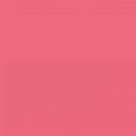
Blazeheart Charger,
Abyssal Colossus, ф
фаллоимитатор на присоске,
на присоске, серии 
серии Power Monsters, 18,5 см
Monsters, 22,5 см
(
0
)
(
0
)
НЕ ЗАБЫВАЙТЕ!
Мы продае
товары, ко
Покупая у Astkol, вы можете быть
понравятс
уверены:
покупател
Вся иностранная
«Асткол-
продукция завезена в
гарантию
Россию 100% легально
продающ
и официально
товары