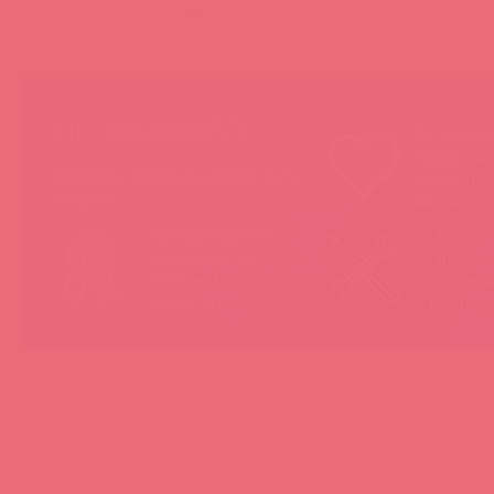
(
0
)
НЕ ЗАБЫВАЙТЕ!
Мы продае
товары, ко
Покупая у Astkol, вы можете быть
понравятс
уверены:
покупател
Вся иностранная
«Асткол-
продукция завезена в
гарантию
Россию 100% легально
продающ
и официально
товары