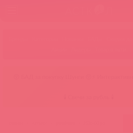
Бренды
Категории
Новинки
БАДы
Скидки до
Акции
Лидеры
Товар в пути
😚 БАД за покупку Шунги 😚
⚡ Интерактивн
🕯️ Свечи за рубль 🕯️
главная
каталог
pipedream
3526-00 pd