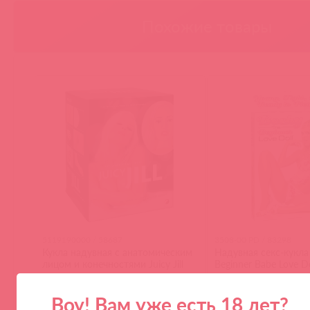
Похожие товары
5119190000 / 58687
3508-00 PD / 83298
Кукла надувная с анатомическим
Надувная секс-кукла
лицом и конечностями Juicy Jill
Beginner Babe Love Do
Воу! Вам уже есть 18 лет?