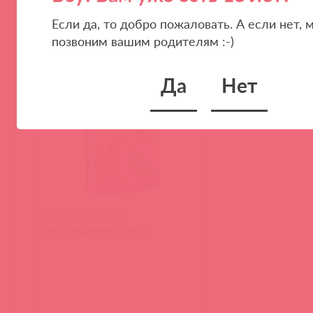
Если да, то добро пожаловать. А если нет, 
(
0
)
(
0
)
позвоним вашим родителям :-)
Да
Нет
5145860000 / 84761
Кукла надувная Mandy