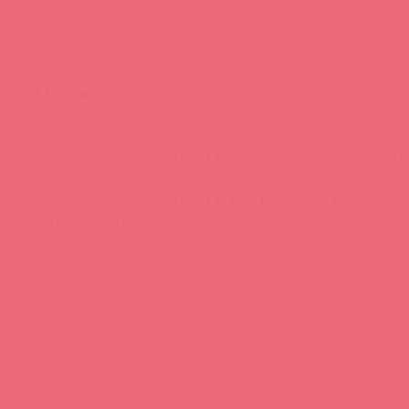
-
Описание
Сертификаты
Надувная секс-кукла M.I.L.F. Doll с тремя любовными 
Надувная секс-кукла M.I.L.F. Doll Pipedream можно куп
по оптовой цене онлайн