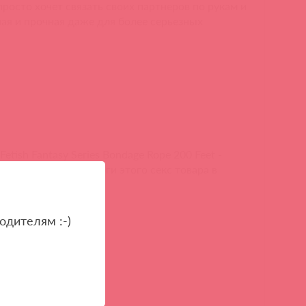
просто хочет связать своих партнеров по рукам и
ная и прочная даже для более серьезных
etish Fantasy Series Bondage Rope 200 Feet -
м можно купить аналоги этого секс товара в
одителям :-)