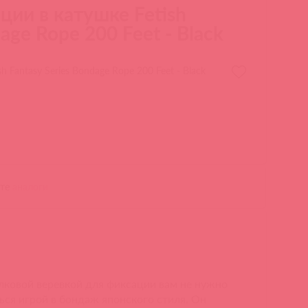
ции в катушке Fetish
dage Rope 200 Feet - Black
 Fantasy Series Bondage Rope 200 Feet - Black
ите
аналоги
лковой веревкой для фиксации вам не нужно
ься игрой в бондаж японского стиля. Он