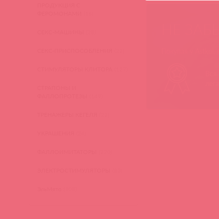
ПРОДУКЦИЯ С
ФЕРОМОНАМИ
(16)
НЕ ЗАБ
СЕКС-МАШИНЫ
(28)
СЕКС-ПРИСПОСОБЛЕНИЯ
(22)
Покупая у Astkol,
СТИМУЛЯТОРЫ КЛИТОРА
(127)
Вся
лег
СТРАПОНЫ И
ФАЛЛОПРОТЕЗЫ
(149)
ТРЕНАЖЕРЫ КЕГЕЛЯ
(22)
УКРАШЕНИЯ
(24)
ФАЛЛОИМИТАТОРЫ
(270)
ЭЛЕКТРОСТИМУЛЯТОРЫ
(83)
ЭльМято
(108)