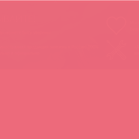
ЫВАЙТЕ!
Мы п
Ваш
 вы можете быть уверены:
 иностранная продукция завезена в Россию 100%
«А
ально и официально
на