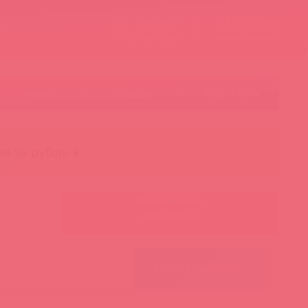
Контакты
Корзина
ст
Личный кабинет
+7 495 787-98-83
Акции
Лидеры
Товар в пути
чи за рубль 🕯️
Ваш менеджер:
Авторизуйтесь
ПОИСК ПО ФИЛЬТРАМ