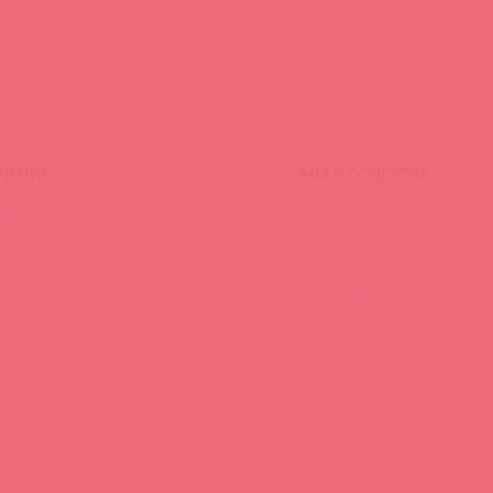
ЧЕНИЕ
МЫ В СОЦСЕТЯХ
инги и вебинары
Вконтакте
ео-тренинги
Telegram
иклопедия брендов
Качалка
YouTube