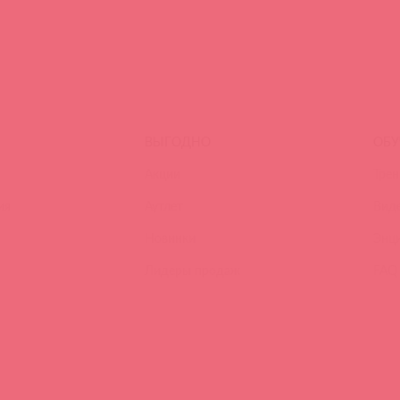
ВЫГОДНО
ОБУ
Акции
Трен
ия
Аутлет
Вид
Новинки
Энц
Лидеры продаж
FAQ