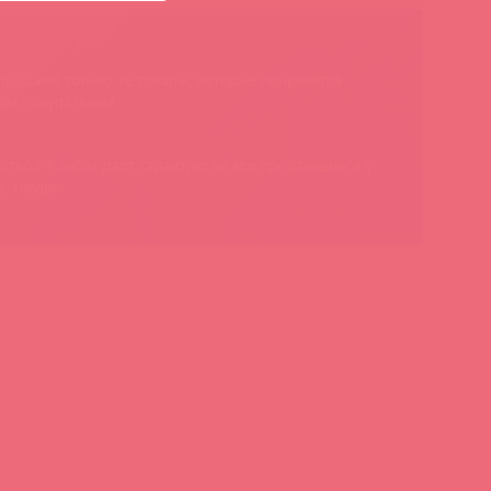
родаем только те товары, которые понравятся
им покупателям
сткол-Альфа» дает гарантию на все продающиеся у
с товары