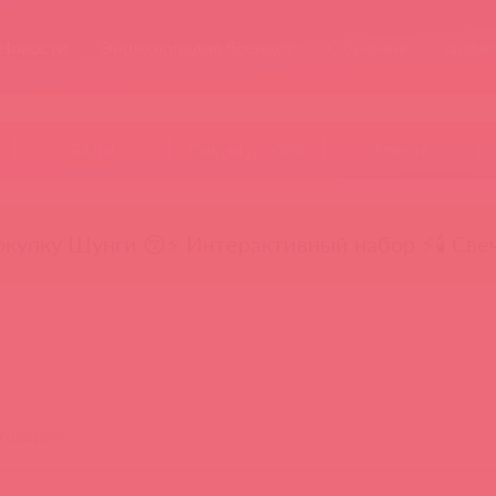
Новости
Энциклопедия брендов
Обучение
Тайфе
БАДы
Скидки до -50%
Гляньте
окупку Шунги 😚
⚡ Интерактивный набор ⚡
🕯️ Све