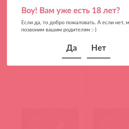
Воу! Вам уже есть 18 лет?
Если да, то добро пожаловать. А если нет, 
позвоним вашим родителям :-)
Да
Нет
BMN-0065 / 83529
IN0517 / 91083
Интимный гель-смазка JUICY
Увлажняющий гель L
FRUIT 30 мл (Мультифрукт)
BUBBLE GUM, 5 г
(
0
)
(
0
)