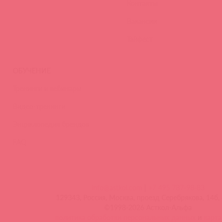
Контакты
Вакансии
Тайфест
ОБУЧЕНИЕ
Тренинги и вебинары
Видео-тренинги
Энциклопедия брендов
FAQ
info@astkol.com
|
+7 495 787-98-83
129343, Россия, Москва, проезд Серебрякова, 14б, 
©1998-2026 Асткол-Альфа
политика обработки персональных данных
и
карта