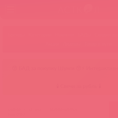
Бренды
Категории
Новинки
БАДы
Скидки до
Акции
Лидеры
Товар в пути
😚 БАД за покупку Шунги 😚
⚡ Интерактивн
🕯️ Свечи за рубль 🕯️
главная
каталог
biomed-nutrition
bmn-0067