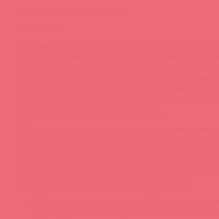
Описание
Сертификаты
Освежить сексуальную жизнь и привнести в нее нотку
поможет интимная смазка в стильной упаковке с аром
«Бейлис». Гель имеет ненавязчивый запах, пробужда
чувственность. С ним легко безбоязненно эксперимент
открывать новые горизонты в сексе — лубрикант увлаж
улучшает скольжение. Он позволит забыть о натирани
боли и других неприятных ощущениях.
Прелюдии и эротические игры станут еще приятнее, е
использовать специальный гель. Он безопасен для здо
используется с латексом и любыми эротическими игр
во время упражнений Кегеля). Для достижения эффек
нескольких капель средства, поэтому оно станет эко
выбором. У геля есть несколько преимуществ:
В меру жидкая консистенция, благодаря чему гел
распределяется, но не растекается и не скатывае