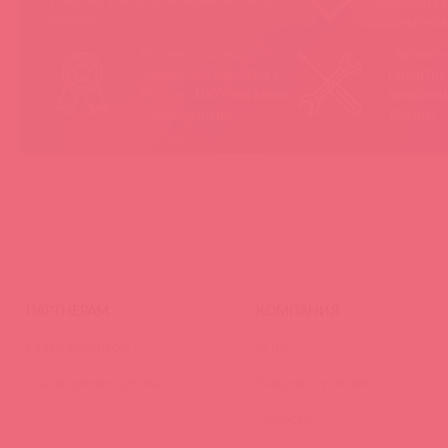
понравятс
уверены:
покупател
Вся иностранная
«Асткол-
продукция завезена в
гарантию
Россию 100% легально
продающ
и официально
товары
ПАРТНЕРАМ
КОМПАНИЯ
Стать клиентом
О нас
Наши преимущества
Скидки и условия
Новости