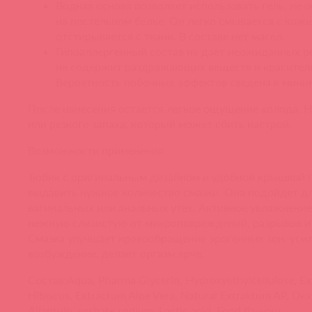
Водная основа позволяет использовать гель, не о
на постельном белье. Он легко смывается с кожи
отстирывается с ткани. В составе нет масел.
Гипоаллергенный состав не дает неожиданных р
не содержит раздражающих веществ и красител
Вероятность побочных эффектов сведена к мини
После нанесения остается легкое ощущение холода. 
или резкого запаха, который может сбить настрой.
Возможности применения
Тюбик с оригинальным дизайном и удобной крышкой 
выдавить нужное количество смазки. Она подойдет д
вагинальных или анальных утех. Активное увлажнени
нежную слизистую от микроповреждений, разрывов и 
Смазка улучшает кровообращение эрогенных зон, уси
возбуждение, делает оргазм ярче.
Состав:Aqua, Pharma Glycerin, Hydroxyethylcellulose, E
Нibiscus, Extrаctum Aloe Vera, Natural Extraktum AP, Dex
Allantoin, sorbate sodium, Lactic acid, Food fla-vour.