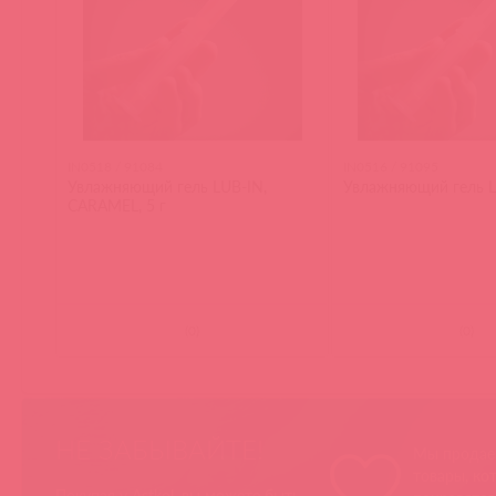
IN0518 / 91084
IN0516 / 91095
Увлажняющий гель LUB-IN,
Увлажняющий гель LU
CARAMEL, 5 г
(
0
)
(
0
)
НЕ ЗАБЫВАЙТЕ!
Мы продае
товары, ко
Покупая у Astkol, вы можете быть