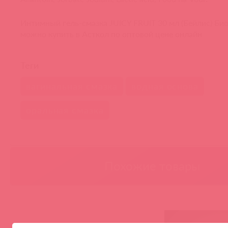
Интимный гель-смазка JUICY FRUIT 30 мл (Бейлис) Б
можно купить в Асткол по оптовой цене онлайн
Теги
вагинальная смазка
водная основа
оральная смазка
Похожие товары