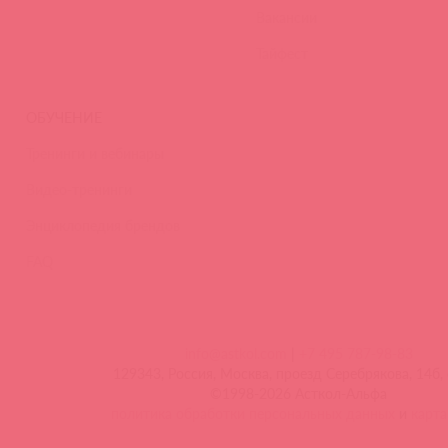
Вакансии
Тайфест
ОБУЧЕНИЕ
Тренинги и вебинары
Видео-тренинги
Энциклопедия брендов
FAQ
info@astkol.com
|
+7 495 787-98-83
129343, Россия, Москва, проезд Серебрякова, 14б, 
©1998-2026 Асткол-Альфа
политика обработки персональных данных
и
карта