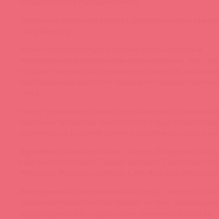
указан соответствующий размер.
Лубрикант на водной основе с разогревающим эффект
Navy Warming"
Может использоваться с любым видом игрушек и
презервативов,безопасен при проглатывании. Этот лу
обладает мягким разогревающим эффектом, оказывае
возбуждающее действие, прекрасно подходит для ва
секса.
Имеет коэффициент вязкости,значительно отличающий
подобных продуктов! Выпускается в виде геля,которы
разжижается во время трения и поэтому остается в ме
Ingredients:
Deionized Water, Glycerin, Propylene Glycol,
Hydroxyethylcellulose, Sodium Benzoate, Diazolidinyl Ur
Potassium, Potassium Sorbate, Citric Acid and Vanillyl But
Ингредиенты:
деионизированная вода, глицерин, про
гидроксиэтилцеллюлоза, бензоат натрия, диазолидин
ацесульфам калия, сорбат калия, лимонная кислота и