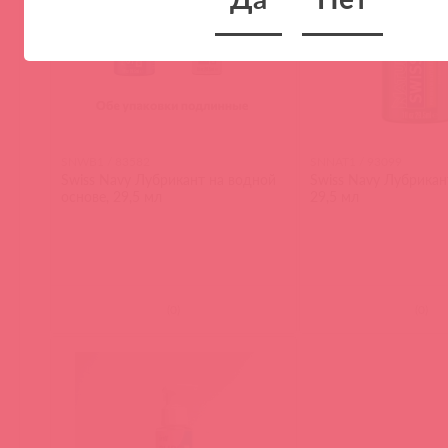
SNWB1 / 83582
SNNAT1 / 93099
Swiss Navy Лубрикант на водной
Swiss Navy Лубрикант 
основе, 29,5 мл
29,5 мл
(
0
)
(
0
)