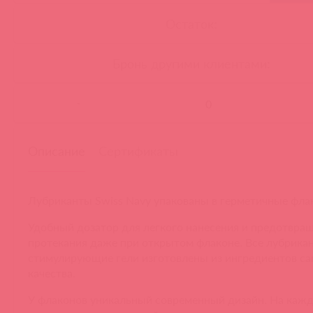
Остаток:
Бронь другими клиентами:
-
Описание
Сертификаты
Лубриканты Swiss Navy упакованы в герметичные фл
Удобный дозатор для легкого нанесения и предотвра
протекания даже при открытом флаконе. Все лубрика
стимулирующие гели изготовлены из ингредиентов са
качества.
У флаконов уникальный современный дизайн. На каж