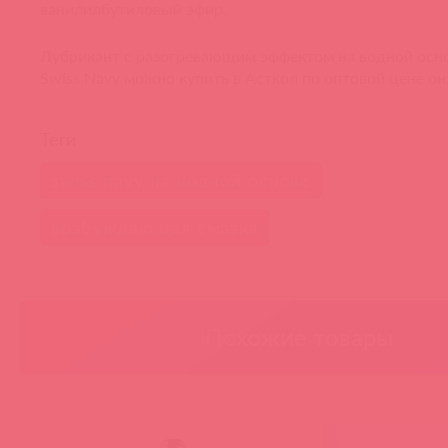
ванилилбутиловый эфир.
Лубрикант с разогревающим эффектом на водной осно
Swiss Navy можно купить в Асткол по оптовой цене о
Теги
swiss navy на водной основе
возбуждающая смазка
Похожие товары