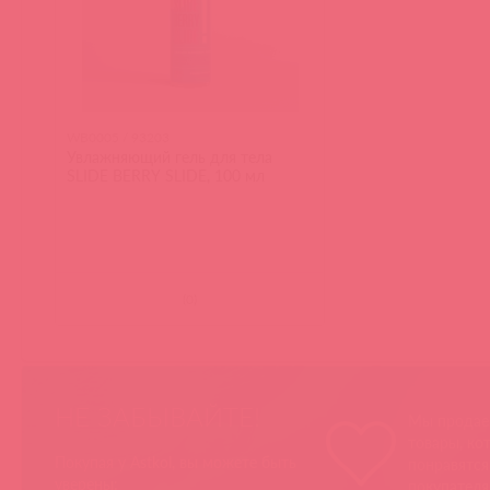
WB0005 / 93203
Увлажняющий гель для тела
SLIDE BERRY SLIDE, 100 мл
(
0
)
НЕ ЗАБЫВАЙТЕ!
Мы продае
товары, ко
Покупая у Astkol, вы можете быть
понравятс
уверены:
покупател