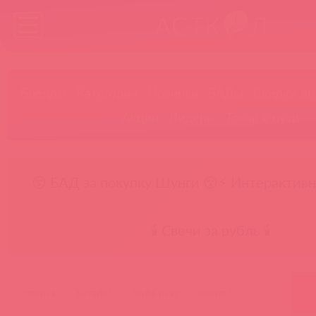
Бренды
Категории
Новинки
БАДы
Скидки до
Акции
Лидеры
Товар в пути
😚 БАД за покупку Шунги 😚
⚡ Интерактивн
🕯️ Свечи за рубль 🕯️
главная
каталог
swiss navy
snwrm1