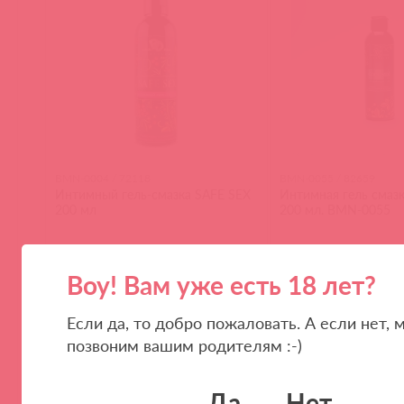
BMN-0004 / 72118
BMN-0055 / 82659
Интимный гель-смазка SAFE SEX
Интимная гель смаз
200 мл
200 мл. BMN-0055
Воу! Вам уже есть 18 лет?
(
0
)
(
0
)
Если да, то добро пожаловать. А если нет, 
позвоним вашим родителям :-)
Да
Нет