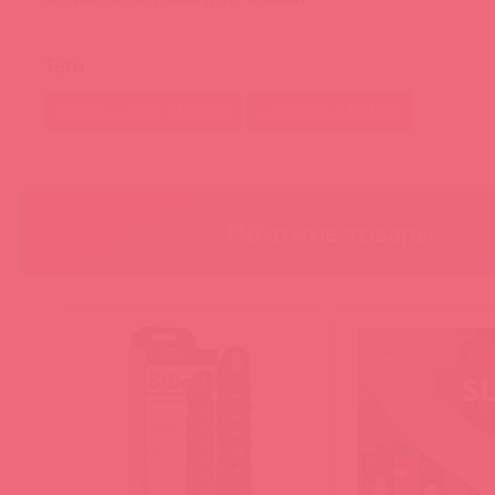
Теги
kokos cock sleeve
насадки kokos
Похожие товары