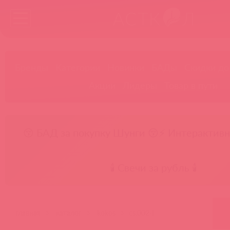
Бренды
Категории
Новинки
БАДы
Скидки до
Акции
Лидеры
Товар в пути
😚 БАД за покупку Шунги 😚
⚡ Интерактивн
🕯️ Свечи за рубль 🕯️
главная
каталог
kokos
cs.002-l