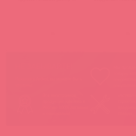
(
0
)
(
0
)
НЕ ЗАБЫВАЙТЕ!
Мы продае
товары, ко
Покупая у Astkol, вы можете быть
понравятс
уверены:
покупател
Вся иностранная
«Асткол-
продукция завезена в
гарантию
Россию 100% легально
продающ
и официально
товары