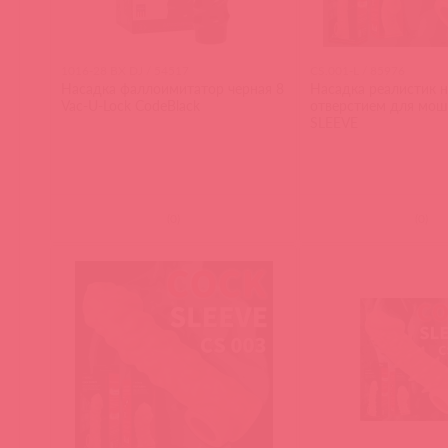
1016-28 BX DJ / 54517
CS.001-L / 85976
Насадка фаллоимитатор черная 8
Насадка реалистик н
Vac-U-Lock CodeBlack
отверстием для мо
SLEEVE
(
0
)
(
0
)