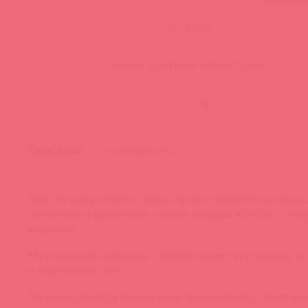
Остаток:
Бронь другими клиентами:
-
Описание
Сертификаты
Для тех кому хочется новых, ярких, невероятных ощу
легкостью и удобством - новые насадки KOKOS с отв
мошонки.
Мужчина или женщина - любой оценит эту насадку из
и эластичного TPE.
Легко надевается (аналогично презервативу), приятно