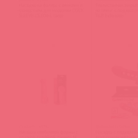
Насадка на фаллос с венками и
Реалистичная закрыт
отверстием для мошонки COCK
на пенис с подхват
SLEEVE CS.006-L Large
T&B Extension
(
0
)
(
0
)
CS.011-M / 91792
BI-026260Q / 92460
Насадка необычной формы с
Насадка с подхвато
крупной головкой, размер M
воздушным мешочко