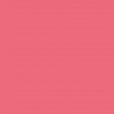
доставляет море удовольствия. Также насадка немног
чувствительность пениса, тем самым пролонгируя поло
увеличение длины и диаметра при использовании наса
также является неоспоримым преимуществом.
Просто выбирайте более интересный вам рельеф и фо
наслаждайтесь вместе.
Насадка очень эластичная, имеет узор выпуклые венк
по всей поверхности, для стимуляции эрогенных зон п
увеличивает толщину головки и ствола пениса. Специ
отверстие у основания позволяет надежно фиксироват
члене без лишних усилий.
L. Large Size
size : 176mm x 51mm / Weight : 140g
Не является средством барьерной контрацепции!
Насадка реалистик на фаллос, с пупырышками COCK 
RES.002 KOKOS, длина 17.60 см, диаметр 5.10 см можн
Асткол по оптовой цене онлайн