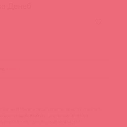
ка Денеб
ите
аналоги
озвездии Лебедя и двадцатая по яркости звезда в
дополнит любой образ - карнавальный или
юбого случая - для вечеринки или для