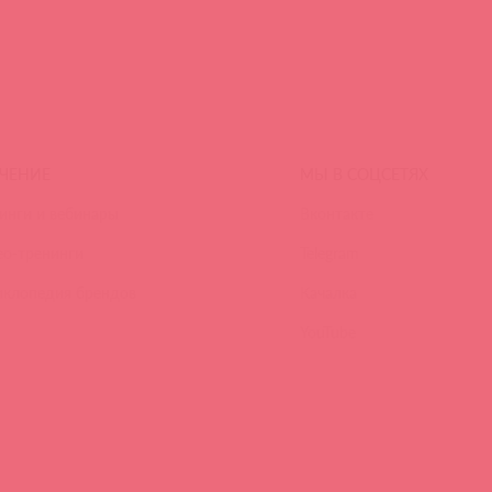
ЧЕНИЕ
МЫ В СОЦСЕТЯХ
инги и вебинары
Вконтакте
ео-тренинги
Telegram
иклопедия брендов
Качалка
YouTube