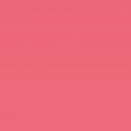
Новости
Энциклопедия брендов
Обучение
Тайфе
БАДы
Скидки до -50%
Гляньте
окупку Шунги 😚
⚡ Интерактивный набор ⚡
🕯️ Све