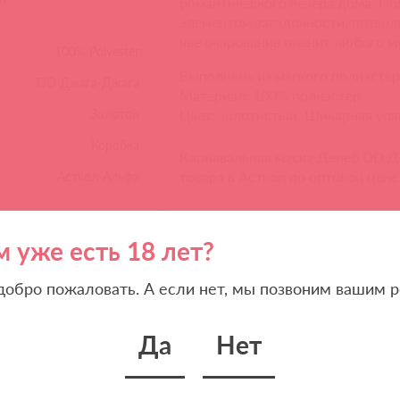
романтического вечера дома. По
элементом загадочности, позвол
чье очарование пленит любого м
100% Polyester
Выполнена из мягкого полиэстер
DD Джага-Джага
Материал: 100% полиэстер.
Золотой
Цвет: золотистый. Шикарная упа
Коробка
Карнавальная маска Денеб DD Д
товара в Асткол по оптовой цене
Асткол-Альфа
м уже есть 18 лет?
ЫВАЙТЕ!
Мы п
 добро пожаловать. А если нет, мы позвоним вашим р
Ваш
 вы можете быть уверены:
Да
Нет
 иностранная продукция завезена в Россию 100%
«А
ально и официально
на