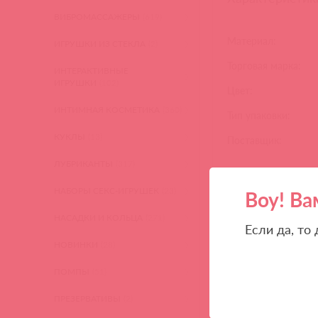
ВИБРОМАССАЖЕРЫ
(619)
Материал:
ИГРУШКИ ИЗ СТЕКЛА
(2)
Торговая марка:
ИНТЕРАКТИВНЫЕ
ИГРУШКИ
(102)
Цвет:
ИНТИМНАЯ КОСМЕТИКА
(360)
Тип упаковки:
КУКЛЫ
(13)
Поставщик:
ЛУБРИКАНТЫ
(317)
НАБОРЫ СЕКС-ИГРУШЕК
(23)
Воу! Ва
НЕ ЗАБ
НАСАДКИ И КОЛЬЦА
(271)
Если да, то
Покупая у Astkol,
НОВИНКИ
(28)
ПОМПЫ
(51)
Вся
лег
ПРЕЗЕРВАТИВЫ
(2)