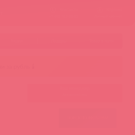
Контакты
Корзина
ст
Личный кабинет
+7 495 787-98-83
Акции
Лидеры
Товар в пути
чи за рубль 🕯️
Ваш менеджер:
Авторизуйтесь
ПОИСК ПО ФИЛЬТРАМ