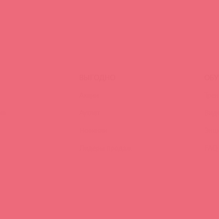
ВЫГОДНО
ОБУ
Акции
Трен
ия
Аутлет
Вид
Новинки
Энц
Лидеры продаж
FAQ