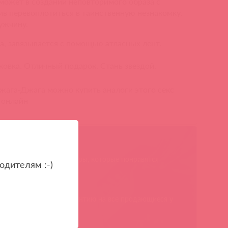
может в создании неповторимого образа с
ив перевоплотиться в таинственную незнакомку,
ужчину.
а, завязывается с помощью атласных лент.
ковка. Отличный подарок. Стань звездой.
жага-Джага можно купить аналоги этого секс
 онлайн
родаем только те товары, которые понравятся
одителям :-)
им покупателям
сткол-Альфа» дает гарантию на все продающиеся у
с товары