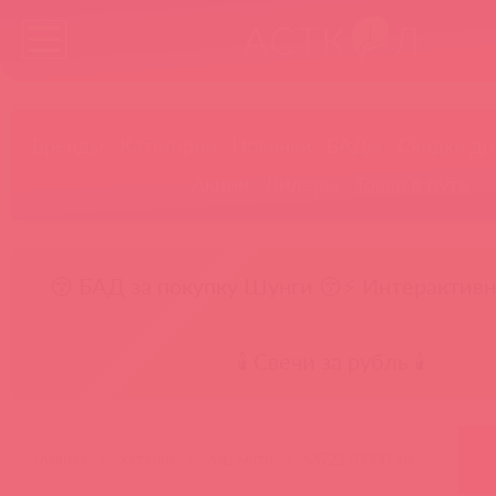
Бренды
Категории
Новинки
БАДы
Скидки до
Акции
Лидеры
Товар в пути
😚 БАД за покупку Шунги 😚
⚡ Интерактивн
🕯️ Свечи за рубль 🕯️
главная
каталог
эль мято
5372170000 эм