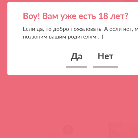
Воу! Вам уже есть 18 лет?
Если да, то добро пожаловать. А если нет, 
позвоним вашим родителям :-)
Да
Нет
33732 / 91821
570114 ЭМ / 93735
Эрекционное кольцо Stellar
Fetish Tentation Маск
(
0
)
(
0
)