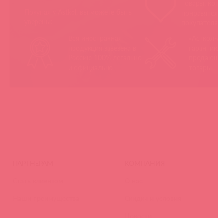
товары, ко
Покупая у Astkol, вы можете быть
понравятс
уверены:
покупател
Вся иностранная
«Асткол-
продукция завезена в
гарантию
Россию 100% легально
продающ
и официально
товары
ПАРТНЕРАМ
КОМПАНИЯ
Стать клиентом
О нас
Наши преимущества
Скидки и условия
Новости