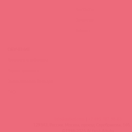
Контакты
Вакансии
Тайфест
ОБУЧЕНИЕ
Тренинги и вебинары
Видео-тренинги
Энциклопедия брендов
FAQ
info@astkol.com
|
+7 495 787-98-83
129343, Россия, Москва, проезд Серебрякова, 14б, 
©1998-2026 Асткол-Альфа