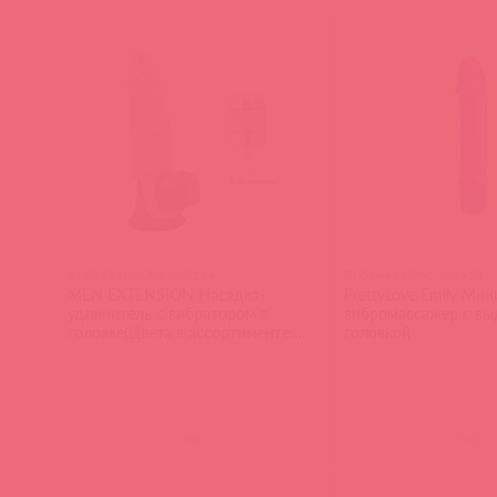
BI-026210A ЭМ / 88214
BI-014466 ЭМ / 88460
MEN EXTENSION Насадка-
PrettyLove Emily Мин
удлинитель с вибратором в
вибромассажер с вы
головке(Цвета в ассортименте:
головкой
телесный, прозрачно-черный)
(
0
)
(
0
)