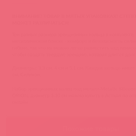
ВНИМАНИЕ! ТОВАР В МЯТЫХ УПАКОВКАХ! СТЕП
МОЖЕТ РАЗЛИЧАТЬСЯ!
Три разных размера эрекционных кольца в комплекте.
металлическом блеске - комфорт и безопасность сили
гибкие, так что их можно легко разместить над пенисо
чтобы создать твердую эрекцию, которая длится долг
Диаметры: 3,3 см, 4 см и 5,1 см. Каждое кольцо имеет
см. Силикон.
Набор эрекционных колец под металл Metallic Silicone
ORION, диаметр 3.30 см можно купить в Асткол по оп
онлайн
Похожие товары