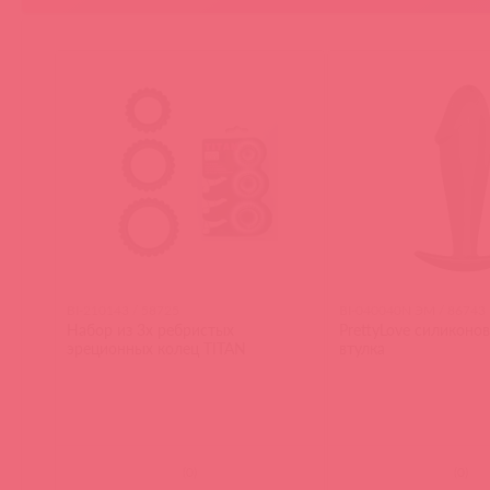
BI-210143 / 58725
BI-040040N ЭМ / 86743
Набор из 3х ребристых
PrettyLove силиконо
эреционных колец TITAN
втулка
(
0
)
(
0
)