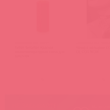
5703000030 ЭМ / 93737
6060030010 ЭМ / 93784
Fetish Tentation Красная
Чокер с кольцами C
низкотемпературная свеча для
DE COU NOIR
ваксплея
(
0
)
(
0
)
НЕ ЗАБЫВАЙТЕ!
Мы продае