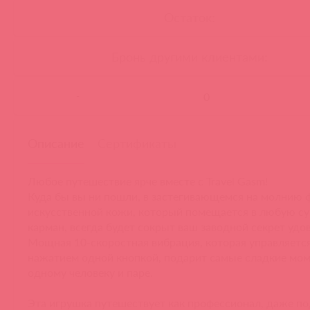
Остаток:
Бронь другими клиентами:
-
Описание
Сертификаты
Любое путешествие ярче вместе с Travel Gasm!
Куда бы вы ни пошли, в застегивающемся на молнию ф
искусственной кожи, который помещается в любую су
карман, всегда будет сокрыт ваш заводной секрет удо
Мощная 10-скоростная вибрация, которая управляетс
нажатием одной кнопкой, подарит самые сладкие мо
одному человеку и паре.
Эта игрушка путешествует как профессионал, даже по