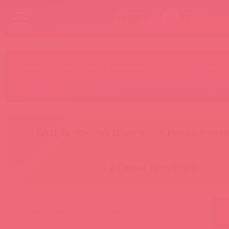
Бренды
Категории
Новинки
БАДы
Скидки до
Акции
Лидеры
Товар в пути
😚 БАД за покупку Шунги 😚
⚡ Интерактивн
🕯️ Свечи за рубль 🕯️
главная
каталог
evolved
en-rs-7693-2