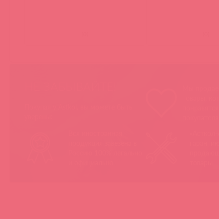
(
0
)
(
0
)
НЕ ЗАБЫВАЙТЕ!
Мы продае
товары, ко
Покупая у Astkol, вы можете быть
понравятс
уверены:
покупател
Вся иностранная
«Асткол-
продукция завезена в
гарантию
Россию 100% легально
продающ
и официально
товары