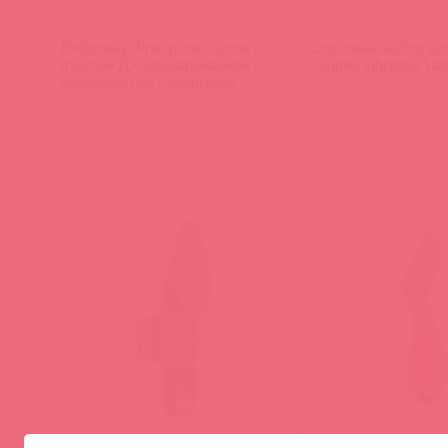
BI-014362W-5 / 71835
1418-11 PD / 86585
Виброяйцо PrettyLove Joanne с
Стартовый набор для 
пультом ДУ перезаряжаемое с
Couples Vibrating Star
поверхностью пупырышки
(
0
)
(
0
)
EN-RS-2810-2 / 87343
EN-RS-9499-2 / 88508